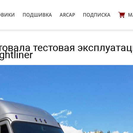
ОВИКИ
ПОДШИВКА
ARCAP
ПОДПИСКА
М
товала тестовая эксплуата
htliner