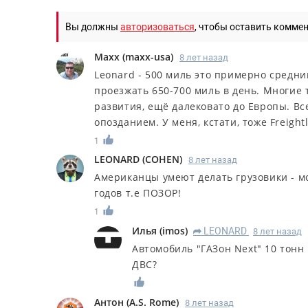
Вы должны
авторизоваться
, чтобы оставить комме
Maxx
(
maxx-usa
)
8 лет назад
Leonard - 500 миль это примерно средни
проезжать 650-700 миль в день. Многие т
развития, ещё далековато до Европы. Все
опозданием. У меня, кстати, тоже Freigh
1
LEONARD
(
COHEN
)
8 лет назад
Американцы умеют делать грузовики - мо
годов т.е ПОЗОР!
1
Илья
(
imos
)
LEONARD
8 лет назад
R
Автомобиль "ГАЗон Next" 10 тон
ДВС?
Антон
(
A.S. Rome
)
8 лет назад