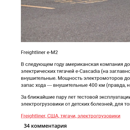
Freightliner e-M2
В следующем году американская компания дол
электрических тягачей e-Cascadia (на заглав
внушительные. Мощность электромоторов дости
запас хода — внушительные 400 км (правда, не
За ближайшие пару лет тестовой эксплуатации 
электрогрузовики от детских болезней, для т
Freightliner,
США,
тягачи,
электрогрузовики
34 комментария