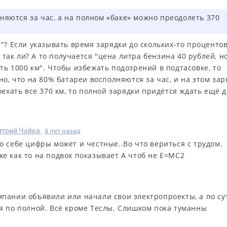
няются за час, а на полном «баке» можно преодолеть 370
"? Если указывать время зарядки до скольких-то процентов
 так ли? А то получается "цена литра бензина 40 рублей, н
ь 1000 км". Чтобы избежать подозрений в подтасовке, то
но, что на 80% батареи восполняются за час, и на этом зар
оехать все 370 км, то полной зарядки придётся ждать ещё 
трий Чайка
8 лет назад
о себе цифры может и честные..Во что вериться с трудом.
же как то на подвох показывает А чтоб не E=MC2
пании объявили или начали свои электропроекты, а по су
я по полной. Всё кроме Теслы. Слишком пока туманны