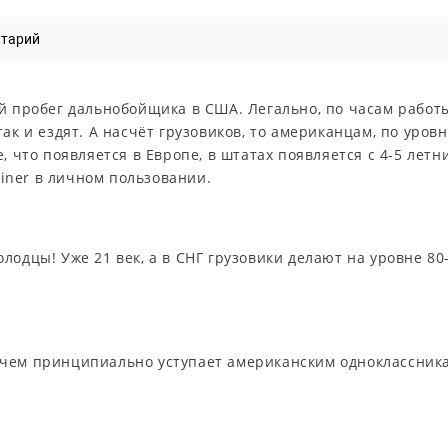
нтарий
й пробег дальнобойщика в США. Легально, по часам работ
ак и ездят. А насчёт грузовиков, то американцам, по уров
, что появляется в Европе, в штатах появляется с 4-5 летн
tliner в личном пользовании.
лодцы! Уже 21 век, а в СНГ грузовики делают на уровне 80
н чем принципиально уступает американским одноклассник