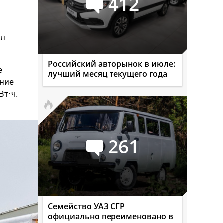
412
ыл
Российский авторынок в июле:
е
лучший месяц текущего года
ение
т·ч.
261
Семейство УАЗ СГР
официально переименовано в