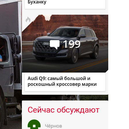
Буханку
199
Audi Q9: самый большой и
роскошный кроссовер марки
Сейчас обсуждают
Чёрнов