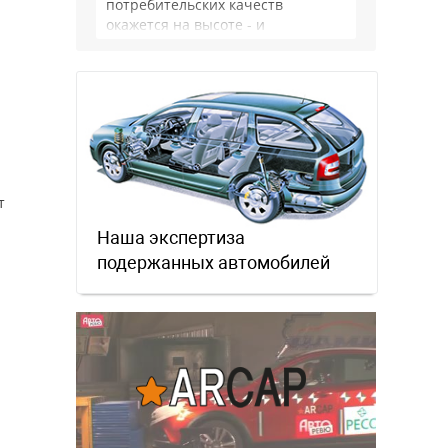
потребительских качеств
окажется на высоте - и
комфортнее, и продуманнее (если
такое слово …
т
Наша экспертиза
подержанных автомобилей