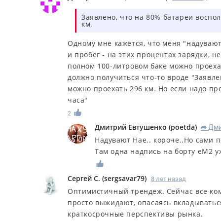
Заявлено, что на 80% батареи воспол
км.
Одному мне кажется, что меня "надувают
и пробег - на этих процентах зарядки, не
полном 100-литровом баке можно проехат
должно получиться что-то вроде "Заявле
можно проехать 296 км. Но если надо пр
часа"
2
Дмитрий Евтушенко
(
poetda
)
Дми
R
Надувают Нае.. короче..Но сами п
Там одна надпись на борту еМ2 у
Сергей С.
(
sergsavar79
)
8 лет назад
Оптимистичный трендеж. Сейчас все ком
просто выжидают, опасаясь вкладыватьс
краткосрочные перспективы рынка.