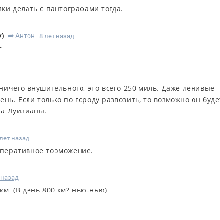
ики делать с пантографами тогда.
v
)
Антон
8 лет назад
R
т
 ничего внушительного, это всего 250 миль. Даже ленивые
нь. Если только по городу развозить, то возможно он буде
па Луизианы.
 лет назад
куперативное торможение.
 назад
 км. (В день 800 км? нью-нью)