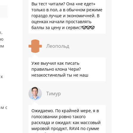
Вы тест читали? Она «не едет»
только в пол, а в обычном режиме
гораздо лучше и экономичней. В
оценках начали проставлять
баллы за цену и сервис?🤡🤡🤡
ы,
ню
Леопольд
им
Уже выучил как писать
правильно клона Чери?
незакостинелый ты не наш
-х
Тимур
ам с
Ожидаемо. По крайней мере, я в
голосовании ровно такого
расклада и ожидал: как массовый
мировой продукт, RAV4 по сумме