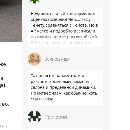
Неудивительный конформизм в
оценках позволил Чер…, тьфу,
Тенету сравняться с Тойота. Но в
АР четко и подробно расписали
по каким параметрам китайский
RAV4 превосходит подлинного
китайца: лучше и комфортнее
подвеска едет ровно и приятно …
Александр
 же
Так по всем параметрам и
 а
разгром, кроме вместимости
е).
салона и предельной динамики.
Но китаефилам, как обычно, хоть
ссы в глаза.
тво.
Григорий
ху