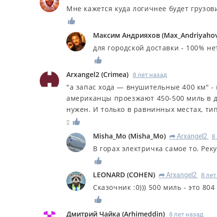
Мне кажется куда логичнее будет грузов
Максим Андрияхов
(
Max_Andriyaho
для городской доставки - 100% не
Arxangel2
(
Crimea
)
8 лет назад
"а запас хода — внушительные 400 км" -
американцы проезжают 450-500 миль в де
нужен. И только в равнинных местах, ти
2
Misha_Mo
(
Misha_Mo
)
Arxangel2
8
R
В горах электричка самое то. Ре
LEONARD
(
COHEN
)
Arxangel2
8 лет
R
Сказочник :0))) 500 миль - это 804
Дмитрий Чайка
(
Arhimeddin
)
8 лет назад