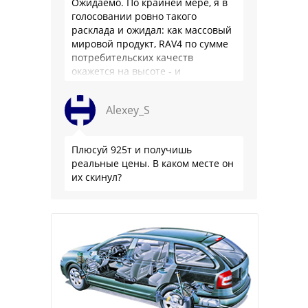
Ожидаемо. По крайней мере, я в
голосовании ровно такого
расклада и ожидал: как массовый
мировой продукт, RAV4 по сумме
потребительских качеств
окажется на высоте - и
комфортнее, и продуманнее (если
такое слово …
Alexey_S
Плюсуй 925т и получишь
реальные цены. В каком месте он
их скинул?