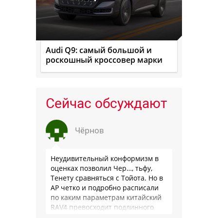
Audi Q9: самый большой и
роскошный кроссовер марки
Сейчас обсуждают
Чёрнов
Неудивительный конформизм в
оценках позволил Чер…, тьфу,
Тенету сравняться с Тойота. Но в
АР четко и подробно расписали
по каким параметрам китайский
RAV4 превосходит подлинного
китайца: лучше и комфортнее