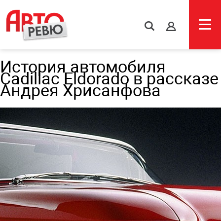
s
История автомобиля
Cadillac Eldorado в рассказе
Андрея Хрисанфова