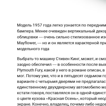
Модель 1957 года легко узнается по передн
бампера. Менее очевиден вертикальный дек
облицовки — очень сильно стилизованное из
Mayflower, — но и он является характерной 
модельного года
Выбрать-то машину Стивен Кинг, может, и см
заодно обеспечил — в особенности после вых
Plymouth Fury, какой у него в романе описан,
мог. Потому уже, что и в пятьдесят седьмом г
варианте с четырьмя дверями не предлагалас
единственному двухдверному автомобилю мар
кстати говоря, поставлялся он в одной-единс
о цвете кузова «Красная Осень», который не
экране. Конечно, владелец, почему-либо нед