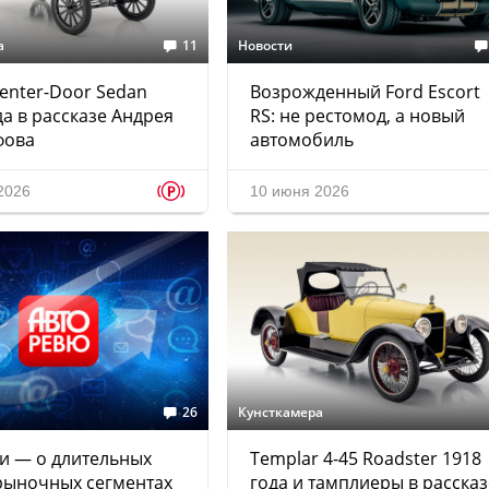
а
11
Новости
Center-Door Sedan
Возрожденный Ford Escort
да в рассказе Андрея
RS: не рестомод, а новый
фова
автомобиль
p
2026
10 июня 2026
26
Кунсткамера
и — о длительных
Templar 4-45 Roadster 1918
 рыночных сегментах
года и тамплиеры в рассказ