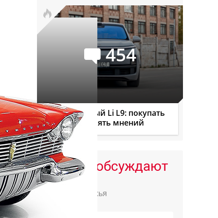
454
Официальный Li L9: покупать
или нет? Девять мнений
Сейчас обсуждают
Санькья