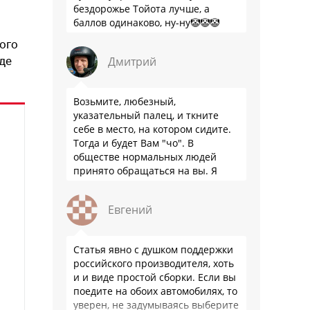
бездорожье Тойота лучше, а
баллов одинаково, ну-ну🤡🤡🤡
и
ого
Дмитрий
де
Возьмите, любезный,
указательный палец, и ткните
себе в место, на котором сидите.
Тогда и будет Вам "чо". В
обществе нормальных людей
принято обращаться на вы. Я
понятно объясняю?
Евгений
Статья явно с душком поддержки
российского производителя, хоть
и и виде простой сборки. Если вы
поедите на обоих автомобилях, то
уверен, не задумываясь выберите