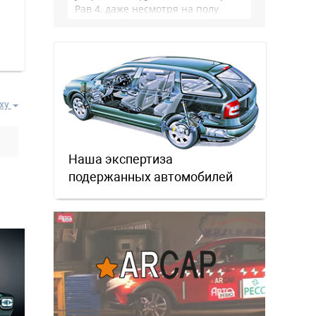
Рав 4, даже несмотря на полу
мертвый мотор. …
ху
Наша экспертиза
подержанных автомобилей