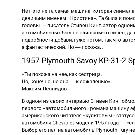
Нет, это не та самая машина, которая снимала
девичьим именем «Кристина». Та была и помол
головы — писатель Стивен Кинг, автор одноим
автомобильных был не слишком-то силен, да и
подробности добавил уже потом, так что авто
а фантастический. Но — похожа…
1957 Plymouth Savoy KP-31-2 S
«Ты похожа на нее, как сестрица,
Но, конечно, не она — к сожаленью».
Максим Леонидов
В
одном из своих интервью Стивен Кинг обмол
первого «автомобильного» романа машину эф
американского читателя «культовым» статусо
автомобиля Chevrolet модели 1957 года — «с
Выбор его пал на автомобиль Plymouth Fury н