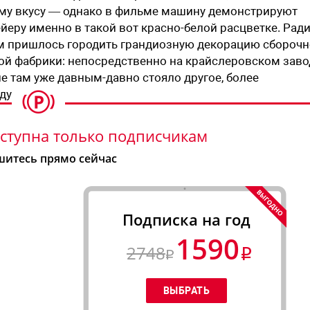
ому вкусу — однако в фильме машину демонстрируют
еру именно в такой вот красно-белой расцветке. Рад
ам пришлось городить грандиозную декорацию сборочн
ой фабрики: непосредственно на крайслеровском заво
ие там уже давным-давно стояло другое, более
ду.
ступна только подписчикам
итесь прямо сейчас
Подписка на год
1590
2748