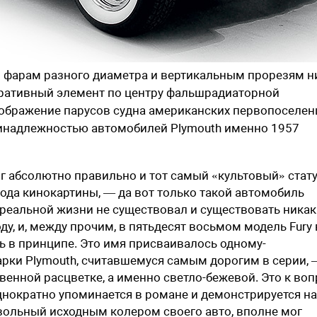
им фарам разного диаметра и вертикальным прорезям 
оративный элемент по центру фальшрадиаторной
ображение парусов судна американских первопоселен
принадлежностью автомобилей Plymouth именно 1957
ог абсолютно правильно и тот самый «культовый» стату
ода кинокартины, — да вот только такой автомобиль
 в реальной жизни не существовал и существовать никак
оду, и, между прочим, в пятьдесят восьмом модель Fury 
ь в принципе. Это имя присваивалось одному-
ки Plymouth, считавшемуся самым дорогим в серии, —
твенной расцветке, а именно светло-бежевой. Это к воп
однократно упоминается в романе и демонстрируется на
овольный исходным колером своего авто, вполне мог