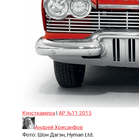
Кунсткамера
|
АР №11 2015
Андрей Хрисанфов
Фото:
Шон Дагэн, Hyman Ltd.