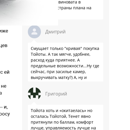
Разве Тойота виновата в
отсутствии у страны плана на
будущее?
ниже
Дмитрий
цев
Смущает только "кривая" покупка
Тойоты. А так мягче, удобнее,
расход куда приятнее. А
предельные возможности...Ну где
сейчас, при засилье камер,
с ей
выкручивать матку?) А, ну и
пресловутую ликвидность тоже не
 не
забываем.
в
Григорий
 и,
Тойота хоть и «окитаелась» но
росу
осталась Тойотой, Тенет явно
притянули по баллам, комфорт
лучше, управляемость лучше на