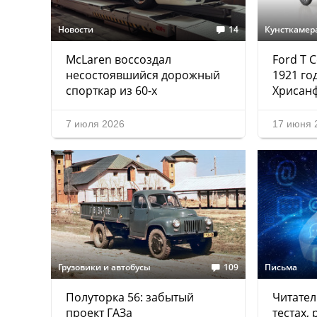
Новости
14
Кунсткамер
McLaren воссоздал
Ford T 
несостоявшийся дорожный
1921 го
спорткар из 60-х
Хрисан
7 июля 2026
17 июня 
Грузовики и автобусы
109
Письма
Полуторка 56: забытый
Читател
проект ГАЗа
тестах,