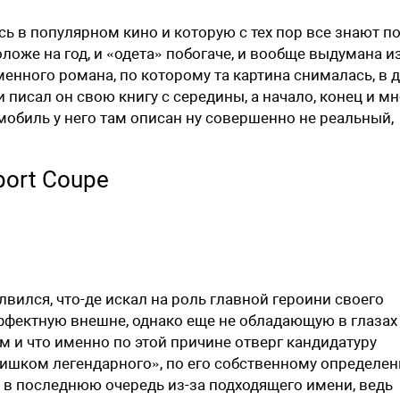
сь в популярном кино и которую с тех пор все знают п
оже на год, и «одета» побогаче, и вообще выдумана и
енного романа, по которому та картина снималась, в 
 писал он свою книгу с середины, а начало, конец и м
мобиль у него там описан ну совершенно не реальный,
port Coupe
вился, что-де искал на роль главной героини своего
фектную внешне, однако еще не обладающую в глазах
м и что именно по этой причине отверг кандидатуру
лишком легендарного», по его собственному определен
е в последнюю очередь из-за подходящего имени, ведь