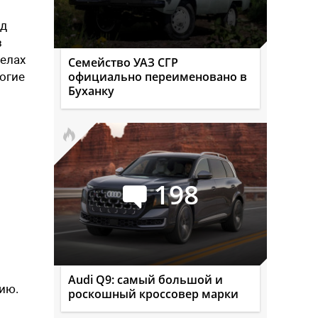
од
з
делах
Семейство УАЗ СГР
официально переименовано в
ногие
Буханку
198
Audi Q9: самый большой и
ию.
роскошный кроссовер марки