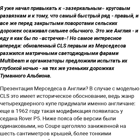
Я уже начал привыкать к «зазеркальным» круговым
развязкам и к тому, что самый быстрый ряд - правый, и
все же перед закрытыми поворотами сельских
дорожек осаживал сильнее обычного. Это же Англия - и
еду я как бы по «встречке»! Но самое интересное
впереди: обновленный CLS первым из Мерседесов
разжился матричными светодиодными фарами
Multibeam и организаторы предложили испытать их
глубокой ночью - на тех же узеньких дорожках
Туманного Альбиона.
Презентация Мерседеса в Англии? В случае с моделью
CLS это имеет историческое обоснование, ведь жанр
четырехдверного купе придумали именно англичане:
еще в 1962 году такая модификация появилась у
седана Rover P5. Ниже пояса обе версии были
одинаковыми, но Coupe щеголяло заниженной на
шесть сантиметров крышей, более тонкими