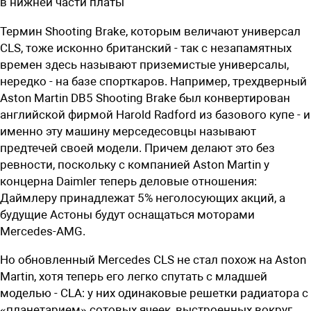
в нижней части платы
Термин Shooting Brake, которым величают универсал
CLS, тоже исконно британский - так с незапамятных
времен здесь называют приземистые универсалы,
нередко - на базе спорткаров. Например, трехдверный
Aston Martin DB5 Shooting Brake был конвертирован
анг­лийской фирмой Harold Radford из базового купе - и
именно эту машину мерседесовцы называют
предтечей своей модели. Причем делают это без
ревнос­ти, поскольку с компанией Aston Martin у
концерна Daimler теперь деловые отношения:
Даймлеру принадлежат 5% неголосующих акций, а
будущие Астоны будут оснащаться моторами
Mercedes-AMG.
Но обновленный Mercedes CLS не стал похож на Aston
Martin, хотя теперь его легко спутать с младшей
моделью - CLA: у них одинаковые решетки радиатора с
«планетарием» сотовых ячеек, выстроенных вокруг