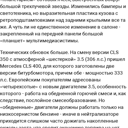
большой трехлучевой звезды. Изменились бамперы и
светотехника, но выразительная пластика кузова с
ретроподштамповками над задними крыльями все та
же. А чуть ли не единственное изменение в салоне -
закрепленный на передней панели большой
«планшет» мультимедиасистимы.
Технических обновок больше. На смену версии CLS
350 с атмосферной «шес­теркой» 3.5 (306 л.с.) пришел
Mercedes CLS 400, для которого заготовлены две
версии битурбомотора, причем обе - мощностью 333
л.с. Европейским покупателям адресованы
«четырехсотые» с новым двигателем 3.5, особенность
которого - работа на обедненной горючей смеси и, как
следствие, послойное смесеобразование. Но
«обедненные» двигатели должны работать только на
низкосернистом бензине - иначе в нейтрализаторе
приходится слишком часто дожигать накопленные
окислы азота, что сводит экономию топлива на нет.