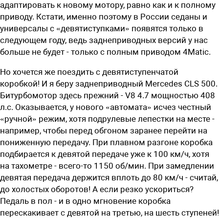
адаптировать к новому мотору, равно как и к полному
приводу. Кстати, именно поэтому в России седаны и
универсалы с «девятиступками» появятся только в
следующем году, ведь заднеприводных версий у нас
больше не будет - только с полным приводом 4Matic.
Но хочется же поездить с девятиступенчатой
коробкой! И я беру заднеприводный Mercedes CLS 500.
Битурбомотор здесь прежний - V8 4.7 мощностью 408
л.с. Оказывается, у нового «автомата» исчез честный
«ручной» режим, хотя подрулевые лепестки на месте -
например, чтобы перед обгоном заранее перейти на
пониженную передачу. При плавном разгоне коробка
подбирается к девятой передаче уже к 100 км/ч, хотя
на тахометре - всего-то 1150 об/мин. При замедлении
девятая передача держится вплоть до 80 км/ч - считай,
до холостых оборотов! А если резко ускориться?
Педаль в пол - и в одно мгновение коробка
перескакивает с девятой на третью, на шесть ступеней!