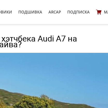
ОВИКИ
ПОДШИВКА
ARCAP
ПОДПИСКА
М
хэтчбека Audi A7 на
райва?