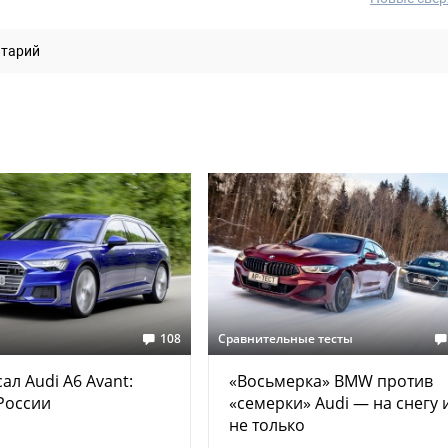
нтарий
108
Сравнительные тесты
ал Audi A6 Avant:
«Восьмерка» BMW против
России
«семерки» Audi — на снегу 
не только