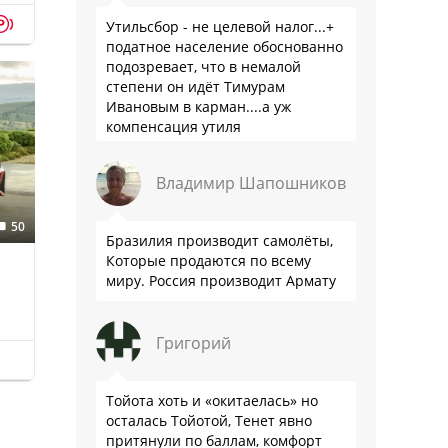
p
Утильсбор - не целевой налог...+
податное население обоснованно
подозревает, что в немалой
степени он идёт Тимурам
Ивановым в карман....а уж
компенсация утиля
производителям настолько мутна,
что прям эталон коррупции
Владимир Шапошников
50
Бразилия производит самолёты,
Которые продаются по всему
миру. Россия производит Армату
Григорий
Тойота хоть и «окитаелась» но
осталась Тойотой, Тенет явно
притянули по баллам, комфорт