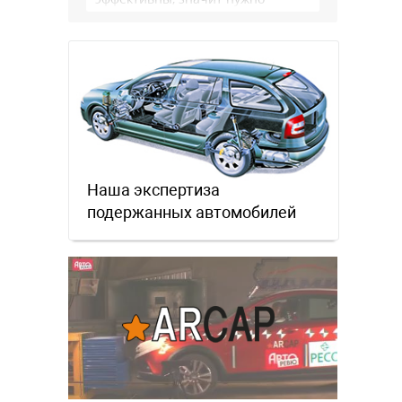
сделать как то по другому, не?
Или только две крайности? Хватит
…
Наша экспертиза
подержанных автомобилей