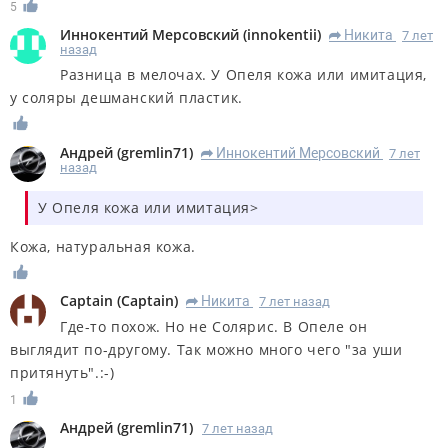
5
Иннокентий Мерсовский
(
innokentii
)
Никита
7 лет
R
назад
Разница в мелочах. У Опеля кожа или имитация,
у соляры дешманский пластик.
Андрей
(
gremlin71
)
Иннокентий Мерсовский
7 лет
R
назад
У Опеля кожа или имитация>
Кожа, натуральная кожа.
Captain
(
Captain
)
Никита
7 лет назад
R
Где-то похож. Но не Солярис. В Опеле он
выглядит по-другому. Так можно много чего "за уши
притянуть".:-)
1
Андрей
(
gremlin71
)
7 лет назад