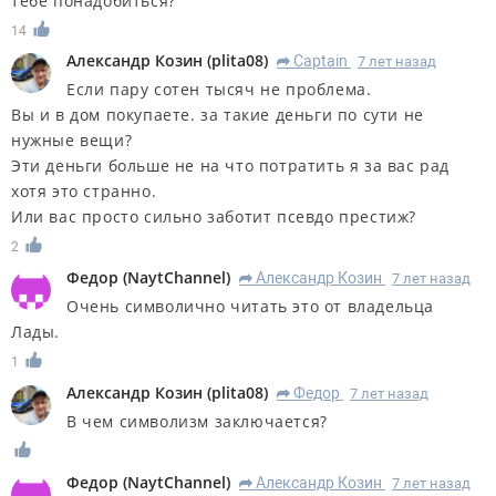
тебе понадобиться?
14
Александр Козин
(
plita08
)
Captain
7 лет назад
R
Если пару сотен тысяч не проблема.
Вы и в дом покупаете. за такие деньги по сути не
нужные вещи?
Эти деньги больше не на что потратить я за вас рад
хотя это странно.
Или вас просто сильно заботит псевдо престиж?
2
Федор
(
NaytChannel
)
Александр Козин
7 лет назад
R
Очень символично читать это от владельца
Лады.
1
Александр Козин
(
plita08
)
Федор
7 лет назад
R
В чем символизм заключается?
Федор
(
NaytChannel
)
Александр Козин
7 лет назад
R