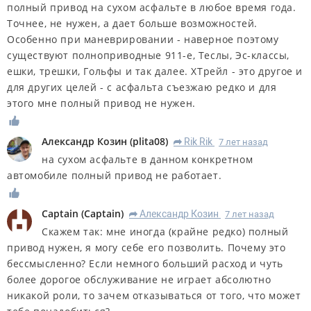
полный привод на сухом асфальте в любое время года.
Точнее, не нужен, а дает больше возможностей.
Особенно при маневрировании - наверное поэтому
существуют полноприводные 911-е, Теслы, Эс-классы,
ешки, трешки, Гольфы и так далее. ХТрейл - это другое и
для других целей - с асфальта съезжаю редко и для
этого мне полный привод не нужен.
Александр Козин
(
plita08
)
Rik Rik
7 лет назад
R
на сухом асфальте в данном конкретном
автомобиле полный привод не работает.
Captain
(
Captain
)
Александр Козин
7 лет назад
R
Скажем так: мне иногда (крайне редко) полный
привод нужен, я могу себе его позволить. Почему это
бессмысленно? Если немного больший расход и чуть
более дорогое обслуживание не играет абсолютно
никакой роли, то зачем отказываться от того, что может