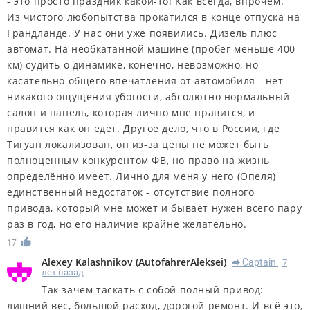
- это просто праздник какой-то! Как всегда, впрочем.
Из чистого любопытства прокатился в конце отпуска на
Грандланде. У нас они уже появились. Дизель плюс
автомат. На необкатанной машине (пробег меньше 400
км) судить о динамике, конечно, невозможно, но
касательно общего впечатления от автомобиля - нет
никакого ощущения убогости, абсолютно нормальный
салон и панель, которая лично мне нравится, и
нравится как он едет. Другое дело, что в России, где
Тигуан локализован, он из-за цены не может быть
полноценным конкурентом ФВ, но право на жизнь
определённо имеет. Лично для меня у него (Опеля)
единственный недостаток - отсутствие полного
привода, который мне может и бывает нужен всего пару
раз в год, но его наличие крайне желательно.
17
Alexey Kalashnikov
(
AutofahrerAleksei
)
Captain
7
R
лет назад
Так зачем таскать с собой полный привод:
лишний вес, большой расход, дорогой ремонт. И всё это,