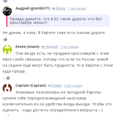
Андрей
(
gremlin71
)
Eeeee
7 лет назад
R
Правда думаете, что в ЕС такие дороги, что без
кроссовера никак?>
Не думаю, а езжу. В Европе тоже есть плохие дороги.
Eeeee
(
imant
)
Андрей
7 лет назад
R
Они везде есть, но продажи кроссоверов с этим
явно слабо связаны, потому что если по России зимой
на седане ещё могут быть трудности, то в Европе с этим
куда проще.
1
Captain
(
Captain
)
Eeeee
7 лет назад
R
Знакомые пенсионеры из Западной Европы
купили себе переднеприводный кроссовер
исключительно из-за удобства входа-выхода. Чтобы это
оценить - надо достичь определённого возраста.:-)