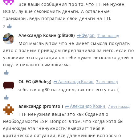
Все ваши сообщения про то, что ПП не нужен
ВСЕМ, лучше сэкономить деньги. А остальные -
транжиры, ведь потратили свои деньги на ПП.
2
Александр Козин
(
plita08
)
Федор
7 лет назад
R
Моя мысль в том что не имеет смысла покупать
авто с полным приводом переплачивая за него, если по
условиям эксплуатации он тебе нужен несколько дней в
году. и никакого символизма.
OL EG
(
459oleg
)
Александр Козин
7 лет назад
R
я бы взял g30 на заднем, так нет его у нас (
александр
(
promsol
)
Александр Козин
7 лет назад
R
ПП- ненужная вещь? это как бодания о
необходимости ESP. Вопрос в том, что когда хотя бы
единожды эта "ненужность"вывозит" тебя в
критической ситуации, все дальнейшие вопросы о