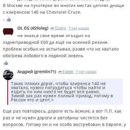
В Москве на пузотерке во многих местах цеплял днище
с клиренсом 140 на Chevrolet Cruze.
1
OL EG
(
459oleg
)
Guero
7 лет назад
R
не знаю,в свое время отъздил на
заднеприводной Е60 да ещё на осенней резине,
проблем особых не испытывал, разве что не хватало
обогрева лобового в ледяной ливень
Андрей
(
gremlin71
)
Eeeee
7 лет назад
R
Таких плохих дорог, чтобы клиренса 140 не
хватало, нужно потрудиться чтобы найти и
ездить по ним никто не будет всё равно.
Зимой как раз нужен полный привод, потому в
России его и цент.>
Ещё раз повторюсь, дороги есть всякие, а вот П.П. как
раз и не нужен дороги и автобаны чистятся без
вопросов. Пэтому он и не особо востребован в Европе, у