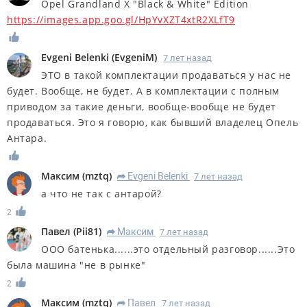
Opel Grandland X "Black & White" Edition
https://images.app.goo.gl/HpYvXZT4xtR2XLfT9
Evgeni Belenki
(
EvgeniM
)
7 лет назад
ЭТО в такой комплектации продаваться у нас не
будет. Вообще, не будет. А в комплектации с полным
приводом за такие деньги, вообще-вообще не будет
продаваться. Это я говорю, как бывший владелец Опель
Антара.
Максим
(
mztq
)
Evgeni Belenki
7 лет назад
R
а что не так с антарой?
2
Павел
(
Pii81
)
Максим
7 лет назад
R
ООО батенька......это отдельный разговор......Это
была машина "не в рынке"
2
Максим
(
mztq
)
Павел
7 лет назад
R