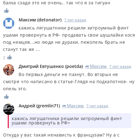
балка сзади это не очень.. так что я за тигуан
Максим
(
detonator
)
7 лет назад
кажись лягушатники решили хитроумный финт
ушами провернуть в РФ- продавать свои шушлайки кося
под немцев...но люди не дураки, пежопель брать не
станут так же ...
2
Дмитрий Евтушенко
(
poetda
)
Максим
7 лет назад
R
Во первых деньги не пахнут. Во вторых не
смотря что написано в статье-Глядя на подкапотное- ну
опель это.
Андрей
(
gremlin71
)
Максим
7 лет назад
R
кажись лягушатники решили хитроумный финт
ушами провернуть в РФ>
Откуда у вас такая ненависть к французам? Ну а с