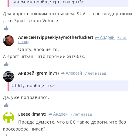
зачем им вообще кроссоверы?>
Для дорог с плохим покрытием. SUV это не внедорожник
, это Sport Urban Vehicle.
Алексей
(
Yippeekiyaymotherfucker
)
Андрей
7 лет
R
назад
Utility, вообще-то.
А sport urban - это горячий хэтчбэк.
Андрей
(
gremlin71
)
Алексей
7 лет назад
R
Utility, вообще-то.>
Да, уже поправился.
Eeeee
(
imant
)
Андрей
7 лет назад
R
Правда думаете, что в ЕС такие дороги, что без
кроссовера никак?