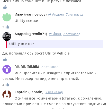
меня лично тоже нет и не разу не пожалел.
Иван
(
ivannovicov
)
Андрей
7 лет назад
R
Utility все же
2
Андрей
(
gremlin71
)
Иван
7 лет назад
R
Utility все же>
Да, поправляюсь Sport Utility Vehicle.
Rik Rik
(
RikRik
)
7 лет назад
мне нравится - выглядит непритязательно и
свежо. Интерьер на вид очень приятный.
4
Captain
(
Captain
)
7 лет назад
Осилил все комментарии (статью, к сожалению,
полностью прочесть не смог из-за отсутствия подписки)