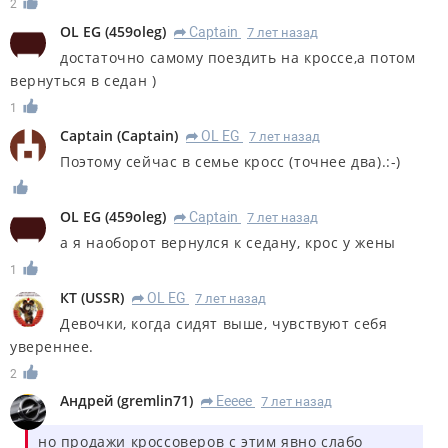
2
OL EG
(
459oleg
)
Captain
7 лет назад
R
достаточно самому поездить на кроссе,а потом
вернуться в седан )
1
Captain
(
Captain
)
OL EG
7 лет назад
R
Поэтому сейчас в семье кросс (точнее два).:-)
OL EG
(
459oleg
)
Captain
7 лет назад
R
а я наоборот вернулся к седану, крос у жены
1
КT
(
USSR
)
OL EG
7 лет назад
R
Девочки, когда сидят выше, чувствуют себя
увереннее.
2
Андрей
(
gremlin71
)
Eeeee
7 лет назад
R
но продажи кроссоверов с этим явно слабо