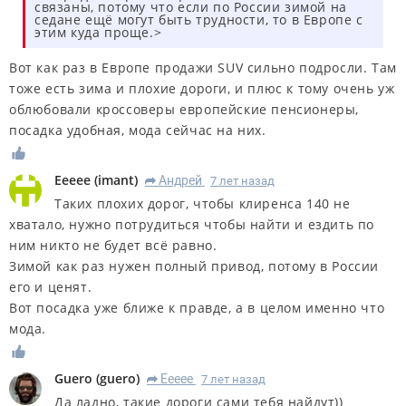
связаны, потому что если по России зимой на
седане ещё могут быть трудности, то в Европе с
этим куда проще.>
Вот как раз в Европе продажи SUV сильно подросли. Там
тоже есть зима и плохие дороги, и плюс к тому очень уж
облюбовали кроссоверы европейские пенсионеры,
посадка удобная, мода сейчас на них.
Eeeee
(
imant
)
Андрей
7 лет назад
R
Таких плохих дорог, чтобы клиренса 140 не
хватало, нужно потрудиться чтобы найти и ездить по
ним никто не будет всё равно.
Зимой как раз нужен полный привод, потому в России
его и ценят.
Вот посадка уже ближе к правде, а в целом именно что
мода.
Guero
(
guero
)
Eeeee
7 лет назад
R
Да ладно, такие дороги сами тебя найдут))