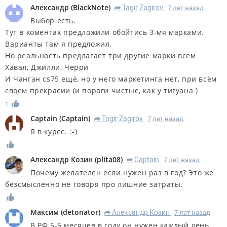
Александр
(
BlackNote
)
Tagir Zagirov
7 лет назад
R
Выбор есть.
Тут в коментах предложили обойтись 3-мя марками.
Варианты там я предложил.
Но реальность предлагает три другие марки всем
Хавал, Джилли, Черри
И Чанган cs75 ещё, но у него маркетинга нет, при всём
своем прекрасии (и пороги чистые, как у тигуана )
1
Captain
(
Captain
)
Tagir Zagirov
7 лет назад
R
Я в курсе. :-)
Александр Козин
(
plita08
)
Captain
7 лет назад
R
Почему желателен если нужен раз в год? Это же
безсмысленно не говоря про лишние затраты.
Максим
(
detonator
)
Александр Козин
7 лет назад
R
В РФ 5-6 месяцев в году он нужен каждый день.