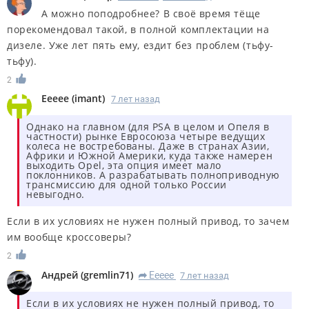
А можно поподробнее? В своё время тёще
порекомендовал такой, в полной комплектации на
дизеле. Уже лет пять ему, ездит без проблем (тьфу-
тьфу).
2
Eeeee
(
imant
)
7 лет назад
Однако на главном (для PSA в целом и Опеля в
частности) рынке Евросоюза четыре ведущих
колеса не востребованы. Даже в странах Азии,
Африки и Южной Америки, куда также намерен
выходить Opel, эта опция имеет мало
поклонников. А разрабатывать полноприводную
трансмиссию для одной только России
невыгодно.
Если в их условиях не нужен полный привод, то зачем
им вообще кроссоверы?
2
Андрей
(
gremlin71
)
Eeeee
7 лет назад
R
Если в их условиях не нужен полный привод, то