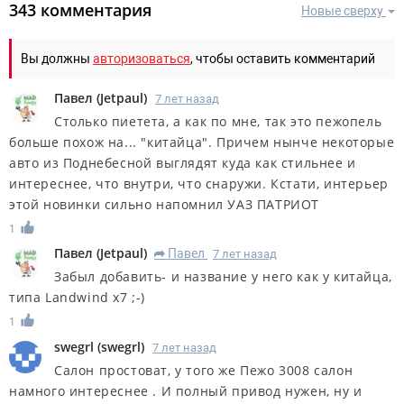
343 комментария
Новые сверху
Вы должны
авторизоваться
, чтобы оставить комментарий
Павел
(
Jetpaul
)
7 лет назад
Столько пиетета, а как по мне, так это пежопель
больше похож на... "китайца". Причем нынче некоторые
авто из Поднебесной выглядят куда как стильнее и
интереснее, что внутри, что снаружи. Кстати, интерьер
этой новинки сильно напомнил УАЗ ПАТРИОТ
1
Павел
(
Jetpaul
)
Павел
7 лет назад
R
Забыл добавить- и название у него как у китайца,
типа Landwind x7 ;-)
1
swegrl
(
swegrl
)
7 лет назад
Салон простоват, у того же Пежо 3008 салон
намного интереснее . И полный привод нужен, ну и