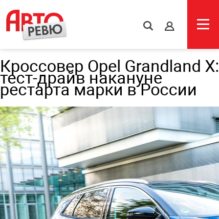
s
Кроссовер Opel Grandland X:
тест-драйв накануне
рестарта марки в России