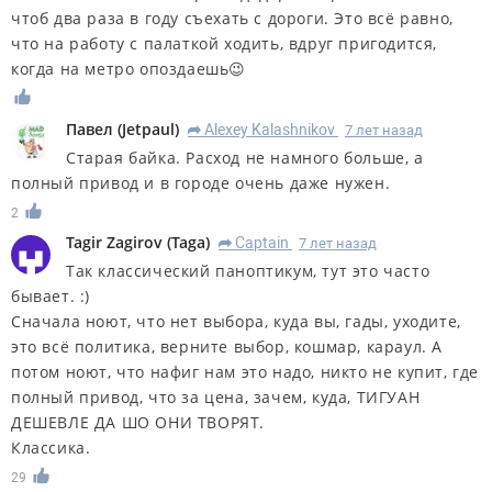
чтоб два раза в году съехать с дороги. Это всё равно,
что на работу с палаткой ходить, вдруг пригодится,
когда на метро опоздаешь😉
Павел
(
Jetpaul
)
Alexey Kalashnikov
7 лет назад
R
Старая байка. Расход не намного больше, а
полный привод и в городе очень даже нужен.
2
Tagir Zagirov
(
Taga
)
Captain
7 лет назад
R
Так классический паноптикум, тут это часто
бывает. :)
Сначала ноют, что нет выбора, куда вы, гады, уходите,
это всё политика, верните выбор, кошмар, караул. А
потом ноют, что нафиг нам это надо, никто не купит, где
полный привод, что за цена, зачем, куда, ТИГУАН
ДЕШЕВЛЕ ДА ШО ОНИ ТВОРЯТ.
Классика.
29