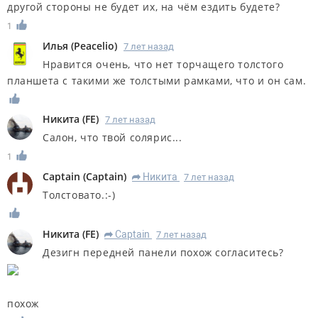
другой стороны не будет их, на чём ездить будете?
1
Илья
(
Peacelio
)
7 лет назад
Нравится очень, что нет торчащего толстого
планшета с такими же толстыми рамками, что и он сам.
Никита
(
FE
)
7 лет назад
Салон, что твой солярис...
1
Captain
(
Captain
)
Никита
7 лет назад
R
Толстовато.:-)
Никита
(
FE
)
Captain
7 лет назад
R
Дезигн передней панели похож согласитесь?
похож