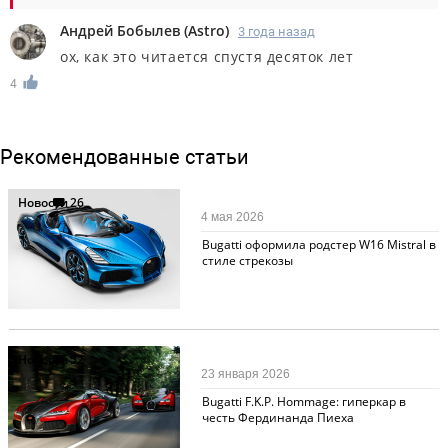
Андрей Бобылев
(
Astro
)
3 года назад
ох, как это читается спустя десяток лет
4
Рекомендованные статьи
Новости
26
4 мая 2026
Bugatti оформила родстер W16 Mistral в
стиле стрекозы
Новости
52
23 января 2026
Bugatti F.K.P. Hommage: гиперкар в
честь Фердинанда Пиеха