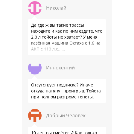
официальном бланке …
Николай
Да где ж вы такие трассы
находите и как по ним ездите, что
2.0 л тойоты не хватает? У меня
казённая машина Октаха с 1.6 на
АКП с 110 л.с.. …
Иннокентий
Отсутствует подписка? Иначе
откуда натянут проигрыш Тойота
при полном разгроме тенеты.
Добрый Человек
10 лет, вы смеётесь? Как только