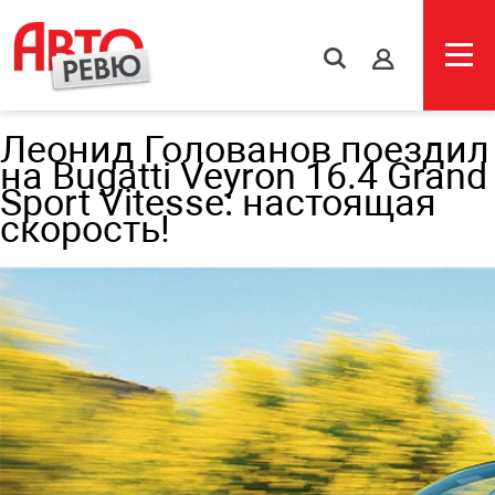
s
Леонид Голованов поездил
на Bugatti Veyron 16.4 Grand
Sport Vitesse: настоящая
скорость!