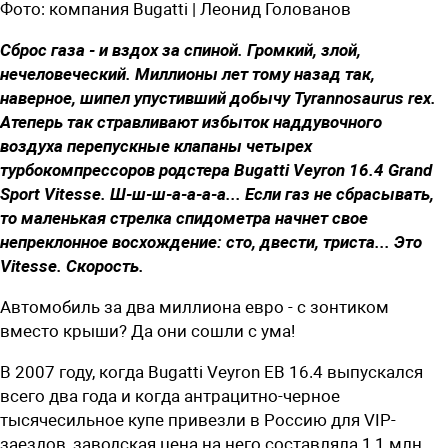
Фото:
компания Bugatti | Леонид Голованов
Сброс газа - и вздох за спиной. Громкий, злой,
нечеловеческий. Миллионы лет тому назад так,
наверное, шипел упустивший добычу Tyrannosaurus rex.
Атеперь так стравливают избыток наддувочного
воздуха перепускные клапаны четырех
турбокомпрессоров родстера Bugatti Veyron 16.4 Grand
Sport Vitesse. Ш-ш-ш-а-а-а-а... Если газ не сбрасывать,
то маленькая стрелка спидометра начнет свое
непреклонное восхождение: сто, двести, триста... Это
Vitesse. Скорость.
Автомобиль за два миллиона евро - с зонтиком
вместо крыши? Да они сошли с ума!
В 2007 году, когда Bugatti Veyron EB 16.4 выпускался
всего два года и когда антрацитно-черное
тысячесильное купе привезли в Россию для VIP-
заездов, заводская цена на него составляла 1,1 млн