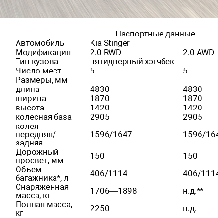
Паспортные данные
Автомобиль
Kia Stinger
Модификация
2.0 RWD
2.0 AWD
Тип кузова
пятидверный хэтчбек
Число мест
5
5
Размеры, мм
длина
4830
4830
ширина
1870
1870
высота
1420
1420
колесная база
2905
2905
колея
передняя/
1596/1647
1596/16
задняя
Дорожный
150
150
просвет, мм
Объем
406/1114
406/111
багажника*, л
Снаряженная
1706—1898
н.д.**
масса, кг
Полная масса,
2250
н.д.
кг