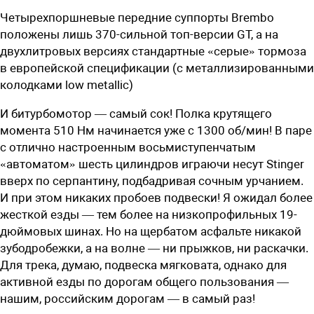
Четырехпоршневые передние суппорты Brembo
положены лишь 370-сильной ­топ-версии GT, а на
двухлитровых версиях стандартные «серые» тормоза
в европейской спецификации (с металлизированными
колодками low metallic)
И битурбомотор — самый сок! Полка крутящего
момента 510 Нм начинается уже с 1300 об/мин! В паре
с отлично настроенным восьмиступенчатым
«автоматом» шесть цилиндров играючи несут Stinger
вверх по серпантину, подбадривая сочным урчанием.
И при этом никаких пробоев подвески! Я ожидал более
жесткой езды — тем более на низкопрофильных 19-
дюймовых шинах. Но на щербатом асфальте никакой
зубодробежки, а на волне — ни прыжков, ни раскачки.
Для трека, думаю, подвеска мягковата, однако для
активной езды по дорогам общего пользования —
нашим, российским дорогам — в самый раз!