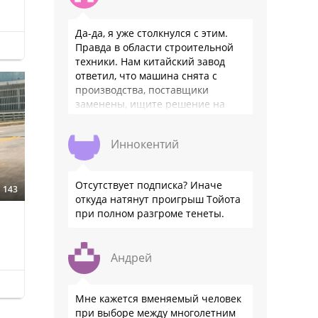
Да-да, я уже столкнулся с этим.
Правда в области строительной
техники. Нам китайский завод
ответил, что машина снята с
производства, поставщики
заменены, ищите решение на
местном рынке. Ответ завода на
официальном бланке …
Иннокентий
Отсутствует подписка? Иначе
143
откуда натянут проигрыш Тойота
при полном разгроме тенеты.
Андрей
Мне кажется вменяемый человек
при выборе между многолетним