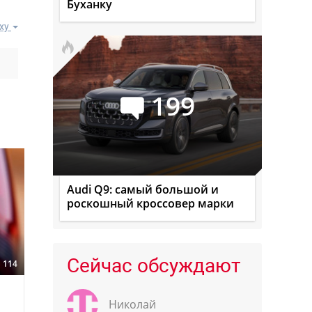
Буханку
ху
199
Audi Q9: самый большой и
роскошный кроссовер марки
Сейчас обсуждают
114
Николай