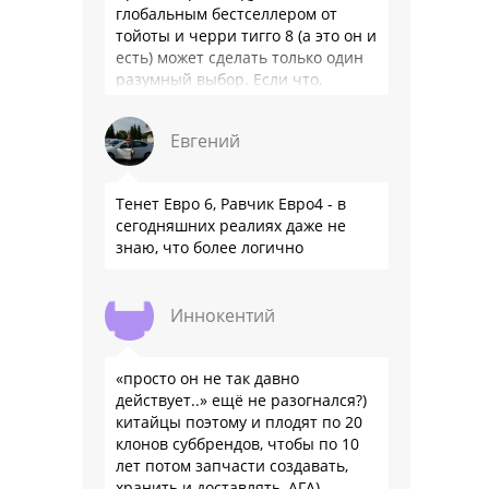
глобальным бестселлером от
тойоты и черри тигго 8 (а это он и
есть) может сделать только один
разумный выбор. Если что,
владею черри уже …
Евгений
Тенет Евро 6, Равчик Евро4 - в
сегодняшних реалиях даже не
знаю, что более логично
Иннокентий
«просто он не так давно
действует..» ещё не разогнался?)
китайцы поэтому и плодят по 20
клонов суббрендов, чтобы по 10
лет потом запчасти создавать,
хранить и доставлять, АГА)