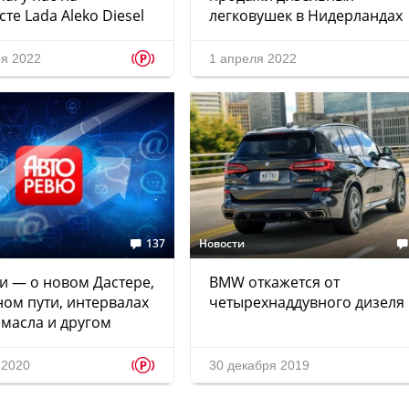
сте Lada Aleko Diesel
легковушек в Нидерландах
p
ря 2022
1 апреля 2022
137
Новости
и — о новом Дастере,
BMW откажется от
ом пути, интервалах
четырехнаддувного дизеля
масла и другом
p
 2020
30 декабря 2019