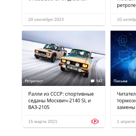
ретроте
20 сентября 2023
10 октяб
Ретротест
147
Письма
Ралли из СССР: спортивные
Читател
седаны Москвич-2140 SL и
тормозн
ВАЗ-2105
замены 
p
15 марта 2021
1 апреля