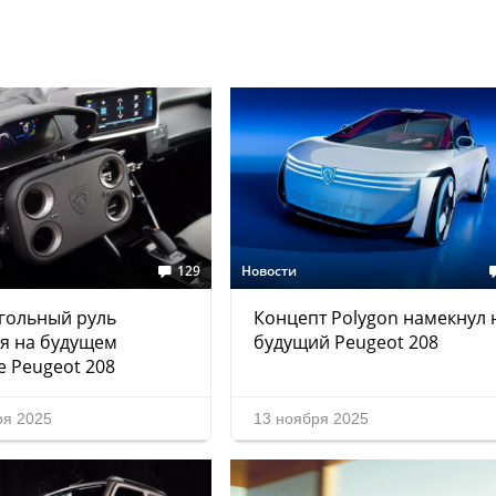
129
Новости
гольный руль
Концепт Polygon намекнул 
я на будущем
будущий Peugeot 208
е Peugeot 208
ря 2025
13 ноября 2025