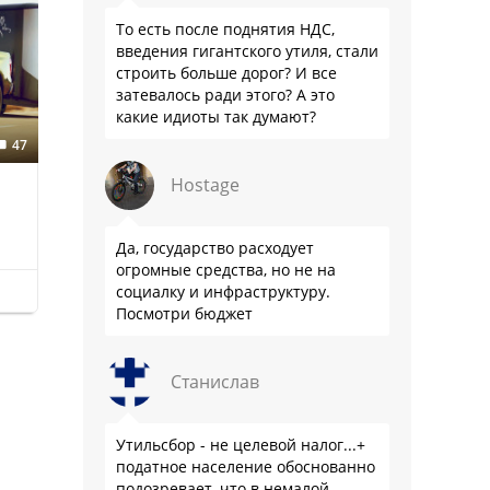
То есть после поднятия НДС,
введения гигантского утиля, стали
строить больше дорог? И все
затевалось ради этого? А это
какие идиоты так думают?
47
Hostage
Да, государство расходует
огромные средства, но не на
социалку и инфраструктуру.
Посмотри бюджет
Станислав
Утильсбор - не целевой налог...+
податное население обоснованно
подозревает, что в немалой