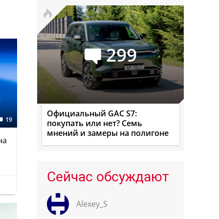
299
Официальный GAC S7:
19
покупать или нет? Семь
мнений и замеры на полигоне
на
Сейчас обсуждают
Alexey_S