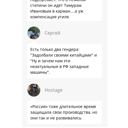
степени он идёт Тимурам
Ивановым в карман....а уж
компенсация утиля
производителям настолько мутна,
что прям эталон коррупции
Сергей
Есть только два гендера:
"Задолбали своими китайцами" и
"Ну и зачем нам эти
неактуальные в РФ западные
машины".
Hostage
«Россия» тоже длительное время
защищала свои производства, но
они так и не развивались