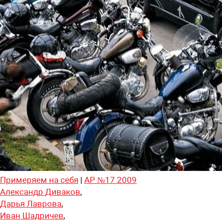
Примеряем на себя
|
АР №17 2009
Александр Диваков
,
Дарья Лаврова
,
Иван Шадричев
,