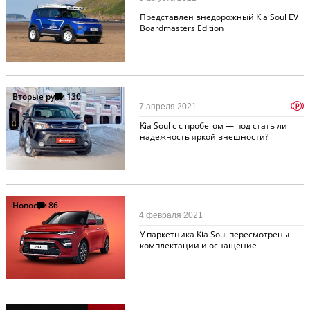
Представлен внедорожный Kia Soul EV
Boardmasters Edition
Вторые руки
130
p
7 апреля 2021
Kia Soul c с пробегом — под стать ли
надежность яркой внешности?
Новости
86
4 февраля 2021
У паркетника Kia Soul пересмотрены
комплектации и оснащение