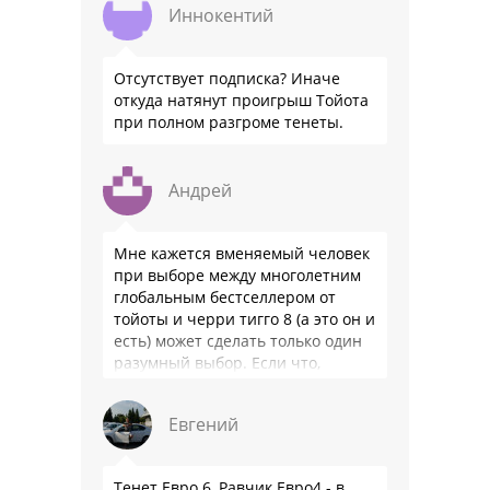
Иннокентий
Отсутствует подписка? Иначе
откуда натянут проигрыш Тойота
при полном разгроме тенеты.
Андрей
Мне кажется вменяемый человек
при выборе между многолетним
глобальным бестселлером от
тойоты и черри тигго 8 (а это он и
есть) может сделать только один
разумный выбор. Если что,
владею черри уже …
Евгений
Тенет Евро 6, Равчик Евро4 - в