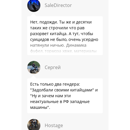
SaleDirector
Нет, подожди. Ты же и десятки
таких же строчили что рав
разорвет китайца. А тут, чтобы
суицидов не было, очень усердно
натянули ничью. Динамика
фуфел, тормоза хвже, материалы
салона хуже. Не, …
Сергей
Есть только два гендера:
"Задолбали своими китайцами" и
"Ну и зачем нам эти
неактуальные в РФ западные
машины".
Hostage