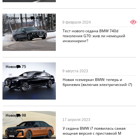
Первая встреча
400
p
9 февраля 2024
Тест нового седана BMW 740d
поколения G70: жив ли немецкий
инжиниринг?
Новости
75
9 августа 2023
Новая «семерка» BMW: теперь и
броневик (включая электрический i7)
Новости
98
17 апреля 2023
У седана BMW i7 появилась самая
мощная версия с приставкой M