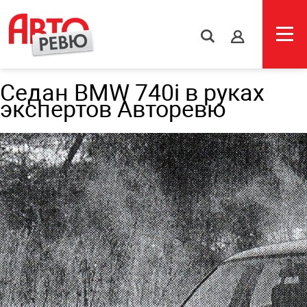
s
Седан BMW 740i в руках
экспертов Авторевю