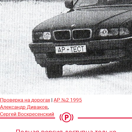
Проверка на дорогах
|
АР №2 1995
Александр Диваков
,
Сергей Воскресенский
Полная версия доступна только