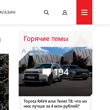
АГАЗИН
s
я
Горячие темы
194
Toyota RAV4 или Tenet T8: что из
них лучше за 4 млн рублей?