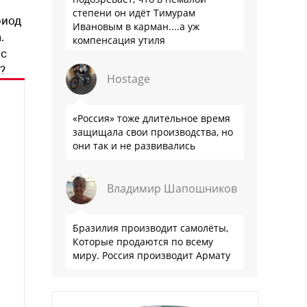
степени он идёт Тимурам
риод
Ивановым в карман....а уж
.
компенсация утиля
 с
производителям настолько мутна,
что прям эталон коррупции
?
Hostage
«Россия» тоже длительное время
защищала свои производства, но
они так и не развивались
Владимир Шапошников
Бразилия производит самолёты,
Которые продаются по всему
миру. Россия производит Армату