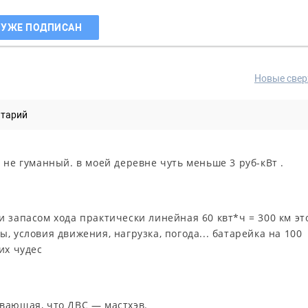
 УЖЕ ПОДПИСАН
Новые свер
нтарий
 не гуманный. в моей деревне чуть меньше 3 руб-кВт .
 запасом хода практически линейная 60 квт*ч = 300 км эт
, условия движения, нагрузка, погода... батарейка на 100
их чудес
вающая, что ДВС — мастхэв.