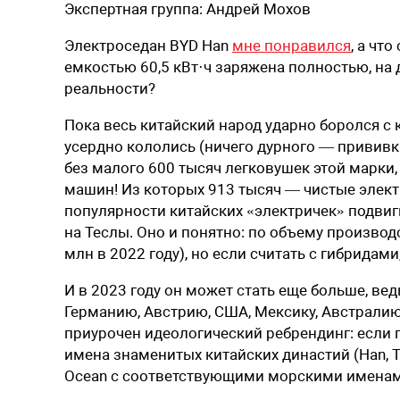
Экспертная группа:
Андрей Мохов
Электроседан BYD Han
мне понравился
, а чт
емкостью 60,5 кВт
·
ч заряжена полностью, на 
реальности?
Пока весь китайский народ ударно боролся с 
усердно кололись (ничего дурного — прививки!
без малого 600 тысяч легковушек этой марки
машин! Из которых 913 тысяч — чистые элект
популярности китайских «электричек» подвиг
на Теслы. Оно и понятно: по объему производ
млн в 2022 году), но если считать с гибридами
И в 2023 году он может стать еще больше, ве
Германию, Австрию, США, Мексику, Австралию
приурочен идеологический ребрендинг: если
имена знаменитых китайских династий (Han, Ta
Ocean с соответствующими морскими именами Dol