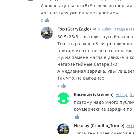
А каковы цены на кВт*ч электроэнергии..
авто на газу уже вполне сравнимо.
2
Гор
(
GarryEagle
)
Nikolay
3 года наз
R
60.5х25/3 - выходит чуть больше 
То есть расход в 8 литров дизел
повторяет это число с точностью 
Ну, на замене масла в движке и к
негарантийные батарейки.
А медленная зарядка, увы, лишае
Так что, не выгоднее.
4
Василий
(
vkremen
)
Гор
3 
R
поэтому надо много публ
коммерческие зарядки по 
Nikolay
(
Cthulhu_Triune
)
Г
R
Тогда тем более смысла в 