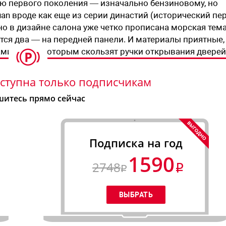
аню первого поколения — изначально бензиновому, но
an вроде как еще из серии династий (исторический пе
но в дизайне салона уже четко прописана морская тема
тся два — на передней панели. И материалы приятные,
миков, по которым скользят ручки открывания дверей
ступна только подписчикам
итесь прямо сейчас
Подписка на год
1590
2748