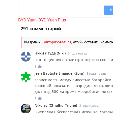
Я
BYD Yuan,
BYD Yuan Plus
291 комментарий
Вы должны
авторизоваться
, чтобы оставить комме
Ники Лауда
(
Niki
)
3 года назад
что то ценник на электроэнергию совсем
1
Jean-Baptiste Emanuel
(
Zorg
)
3 года назад
зависимость между емкостью батарейки и
хороший показатель. аэродинамика, шины
даст под 500 км кроме мордобития никак
1
Nikolay
(
Cthulhu_Triune
)
3 года назад
Очередная бесполезная игрушка, доказы