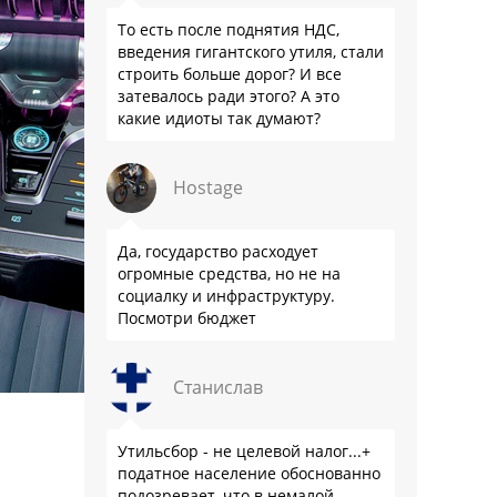
То есть после поднятия НДС,
введения гигантского утиля, стали
строить больше дорог? И все
затевалось ради этого? А это
какие идиоты так думают?
Hostage
Да, государство расходует
огромные средства, но не на
социалку и инфраструктуру.
Посмотри бюджет
Станислав
Утильсбор - не целевой налог...+
податное население обоснованно
подозревает, что в немалой