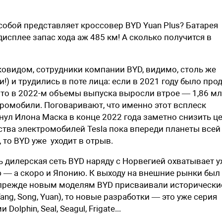
о собой представляет кроссовер BYD Yuan Plus? Батарея
дисплее запас хода аж 485 км! А сколько получится в
ковидом, сотрудники компании BYD, видимо, столь же
) и трудились в поте лица: если в 2021 году было про
, то в 2022-м объемы выпуска выросли втрое — 1,86 м
ромобили. Поговаривают, что именно этот всплеск
нул Илона Маска в конце 2022 года заметно снизить ц
ства электромобилей Tesla пока впереди планеты всей 
, то BYD уже
уходит в отрыв.
дь дилерская сеть BYD наряду с Норвегией охватывает 
 — а скоро и Японию. К выходу на внешние рынки был
 прежде новым моделям BYD присваивали исторически
ng, Song, Yuan), то новые разработки — это уже серия
phin, Seal, Seagul, Frigate...