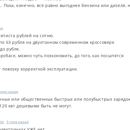
. Пока, конечно, всё равно выгоднее бензина или дизеля, н
ад
пятиста рублей на сотню.
я по 63 рубля на двухтонном современном кроссовере
до рубля.
оробасе, можно чуть поэкономить, до того, как посыпятся
т повозку корректной эксплуатации.
года назад
ичных или общественных быстрых или полубыстрых зарядок
120 квт дешевыми быть не могут.
ор
3 года назад
электричках УЖЕ нет.