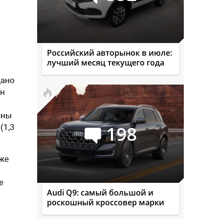
Российский авторынок в июле:
лучший месяц текущего года
дано
лн
ены
198
(1,3
уже
е
Audi Q9: самый большой и
роскошный кроссовер марки