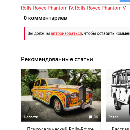
Rolls-Royce Phantom IV,
Rolls-Royce Phantom V
0 комментариев
Вы должны
авторизоваться
, чтобы оставить комме
Рекомендованные статьи
Новости
36
Ретро
Психоделический Rolls-Royce
Рассказ