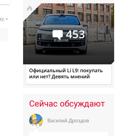
ху
453
Официальный Li L9: покупать
или нет? Девять мнений
Сейчас обсуждают
Василий Дроздов