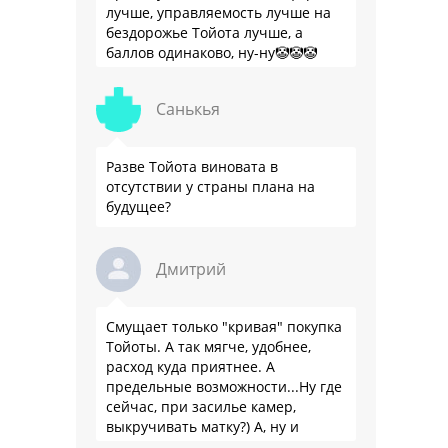
лучше, управляемость лучше на
бездорожье Тойота лучше, а
баллов одинаково, ну-ну🤡🤡🤡
Санькья
Разве Тойота виновата в
отсутствии у страны плана на
будущее?
Дмитрий
Смущает только "кривая" покупка
Тойоты. А так мягче, удобнее,
расход куда приятнее. А
предельные возможности...Ну где
сейчас, при засилье камер,
выкручивать матку?) А, ну и
пресловутую ликвидность тоже не