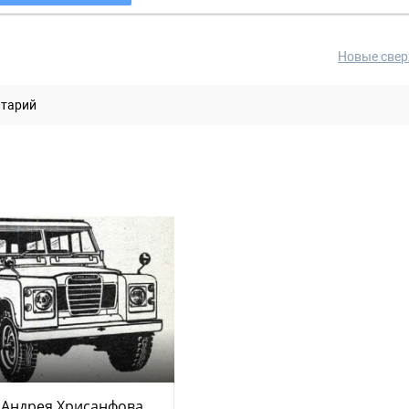
Новые свер
нтарий
 Андрея Хрисанфова