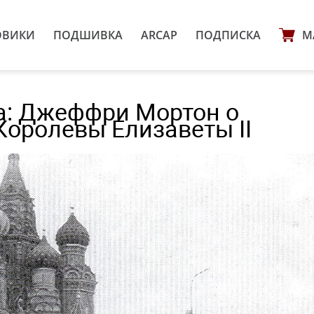
ОВИКИ
ПОДШИВКА
ARCAP
ПОДПИСКА
М
а: Джеффри Мортон о
 Королевы Елизаветы II