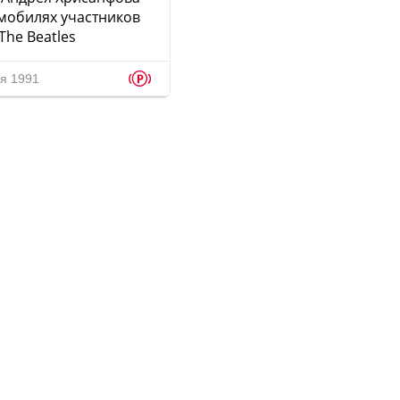
мобилях участников
The Beatles
p
я 1991