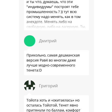
и ты что, думаешь, что эти
"индивидуумы" построят тебе
промышленность ? )) тут всю
систему надо менять, как в том
анекдоте. Менять либо на
свободную, либо на лагерную. Ты,
я так понимаю, …
Дмитрий
Прикольно, самая дешманская
версия Рав4 во многом даже
лучше модно-современного
тенета:D
Григорий
Тойота хоть и «окитаелась» но
осталась Тойотой, Тенет явно
притянули по баллам, комфорт