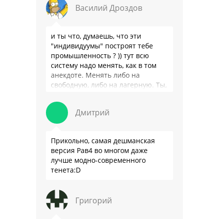
Василий Дроздов
…
и ты что, думаешь, что эти
"индивидуумы" построят тебе
промышленность ? )) тут всю
систему надо менять, как в том
анекдоте. Менять либо на
свободную, либо на лагерную. Ты,
я так понимаю, …
Дмитрий
Прикольно, самая дешманская
версия Рав4 во многом даже
лучше модно-современного
тенета:D
Григорий