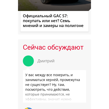
Официальный GAC S7:
покупать или нет? Семь
мнений и замеры на полигоне
Сейчас обсуждают
Дмитрий
У вас между все похерить, и
заниматься хернёй, промежутка
не существует? Ну, там,
посмотреть, что действия,
которые принимаются, не
эффективны, значит нужно
сделать как то по другому, не?
Или только две крайности? Хватит