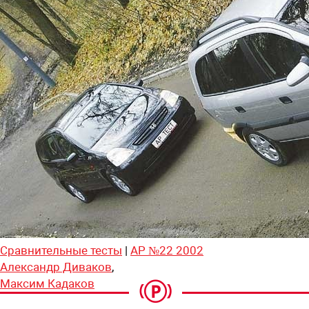
Сравнительные тесты
|
АР №22 2002
Александр Диваков
,
Максим Кадаков