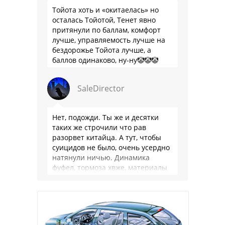
Тойота хоть и «окитаелась» но
осталась Тойотой, Тенет явно
притянули по баллам, комфорт
лучше, управляемость лучше на
бездорожье Тойота лучше, а
баллов одинаково, ну-ну🤡🤡🤡
SaleDirector
Нет, подожди. Ты же и десятки
таких же строчили что рав
разорвет китайца. А тут, чтобы
суицидов не было, очень усердно
натянули ничью. Динамика
фуфел, тормоза хвже, материалы
салона хуже. Не, …