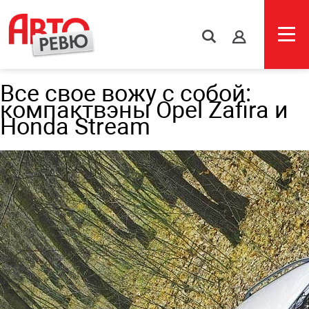
s
Все свое вожу с собой:
компактвэны Opel Zafira и
Honda Stream