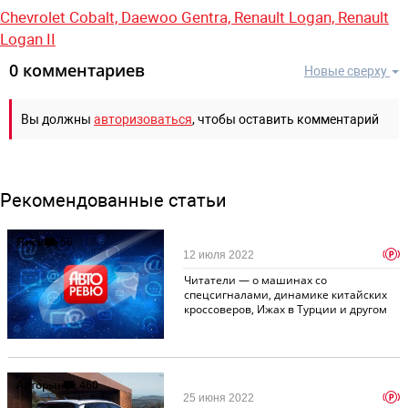
Chevrolet Cobalt,
Daewoo Gentra,
Renault Logan,
Renault
Logan II
0 комментариев
Новые сверху
Вы должны
авторизоваться
, чтобы оставить комментарий
Рекомендованные статьи
Письма
56
p
12 июля 2022
Читатели — о машинах со
спецсигналами, динамике китайских
кроссоверов, Ижах в Турции и другом
Авторынок
460
p
25 июня 2022