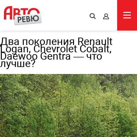
s
Два поколения Renault
Logan, Chevrolet Cobalt,
Daewoo Gentra — что
лучше?