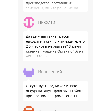
производства, поставщики
заменены, ищите решение на
местном рынке. Ответ завода на
официальном бланке …
Николай
Да где ж вы такие трассы
находите и как по ним ездите, что
2.0 л тойоты не хватает? У меня
казённая машина Октаха с 1.6 на
АКП с 110 л.с.. …
Иннокентий
Отсутствует подписка? Иначе
откуда натянут проигрыш Тойота
при полном разгроме тенеты.