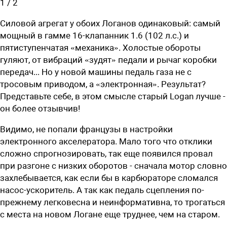
1
/
2
Силовой агрегат у обоих Логанов одинаковый: самый
мощный в гамме 16-клапанник 1.6 (102 л.с.) и
пятиступенчатая «механика». Холостые обороты
гуляют, от вибраций «зудят» педали и рычаг коробки
передач... Но у новой машины педаль газа не с
тросовым приводом, а «электронная». Результат?
Представьте себе, в этом смысле старый Logan лучше -
он более отзывчив!
Видимо, не попали французы в настройки
электронного акселератора. Мало того что отклики
сложно спрогнозировать, так еще появился провал
при разгоне с низких оборотов - сначала мотор словно
захлебывается, как если бы в карбюраторе сломался
насос-ускоритель. А так как педаль сцепления по-
прежнему легковесна и неинформативна, то трогаться
с места на новом Логане еще труднее, чем на старом.