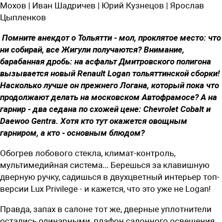
Мохов | Иван Шадричев | Юрий Кузнецов | Ярослав
Цыпленков
Помните анекдот о Тольятти - мол, проклятое место: что
ни собирай, все Жигули получаются? Внимание,
барабанная дробь: на асфальт Дмитровского полигона
вызывается новый Renault Logan тольяттинской сборки!
Насколько лучше он прежнего Логана, который пока что
продолжают делать на московском Автофрамосе? А на
гарнир - два седана по схожей цене: Chevrolet Cobalt и
Daewoo Gentra. Хотя кто тут окажется овощным
гарниром, а кто - основным блюдом?
Обогрев лобового стекла, климат-контроль,
мультимедийная система... Берешься за клавишную
дверную ручку, садишься в двухцветный интерьер топ-
версии Lux Privilege - и кажется, что это уже не Logan!
Правда, запах в салоне тот же, дверные уплотнители
остались одинарными, плафон салонного освещения