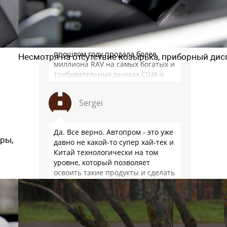
Зачем АР опять сравнивает
несравнимое, очередной заказ от
того же заказчика? Тойота в
прошлом году продала более
Несмотря на отсутствие козырька, приборный дис
миллиона RAV на самых богатых и
требовательных рынках США и
Японии, в очередной раз
подтвердив статус …
Sergei
Да. Все верно. Автопром - это уже
ры,
давно не какой-то супер хай-тек и
Китай технологически на том
уровне, который позволяет
освоить такие продукты и сделать
более-менее нормально. Тем
более, что китайцы просто …
Леопольд