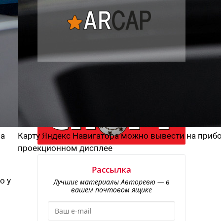
на
Карту Яндекс Навигатора можно вывести на прибо
проекционном дисплее
Рассылка
о у
Лучшие материалы Авторевю — в
вашем почтовом ящике
и