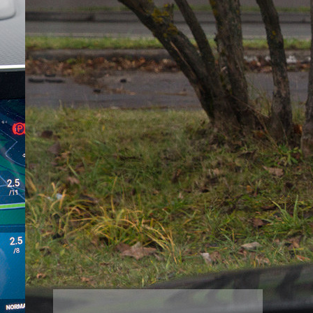
Мешает вам с Юрцом хвалить
китайцев так ласково и
самозабвенно? И взасос поливать
немцев и прочих американцев?
Какой действительно прямо
пещерный…
Наша экспертиза
подержанных автомобилей