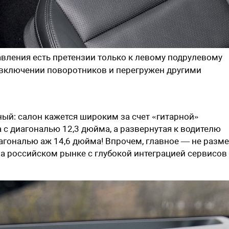
авления есть претензии только к левому подрулевому
 включении поворотников и перегружен другими
ный: салон кажется широким за счет «гитарной»
 с диагональю 12,3 дюйма, а развернутая к водителю
гональю аж 14,6 дюйма! Впрочем, главное — не разме
на российском рынке с глубокой интеграцией сервисов