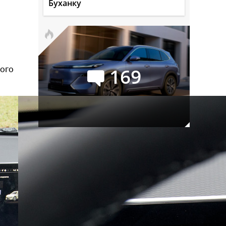
Буханку
169
вого
Последовательный гибрид
Geely EX5 EM-R для России:
комплектации и цены
Сейчас обсуждают