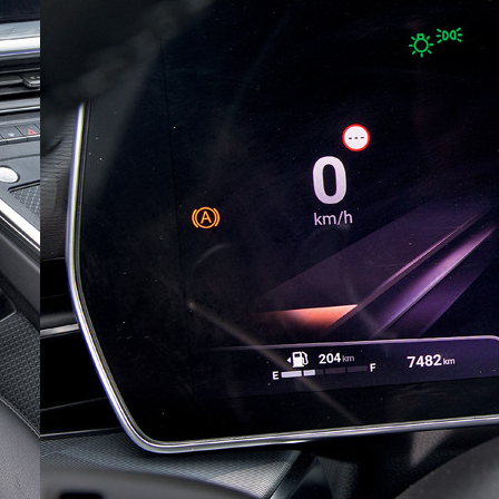
Sergei
Почему я не куплю китайскую
машину. Что мне нужно от
машины (в порядке убывания
важности): 1.Правильный
типоразмер. В моем случае это
кузов универсал среднего
размера. 2.Надежность. Хочется
быть уверенным, что она меня
Дмитрий
везде довезет и …
У китайских колымаг нет никакой
репутации, это просто дешевые
подделки под авто из
цивилизованных стран. Кроме
того в китайском автопроме
сильнейший спад производства
(более 20% по итогам года)и
почти все китайские
Дмитрий
производители работают …