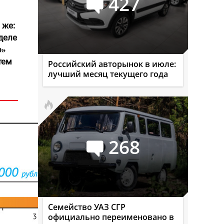
427
 же:
деле
о»
тем
Российский авторынок в июле:
лучший месяц текущего года
268
Семейство УАЗ СГР
официально переименовано в