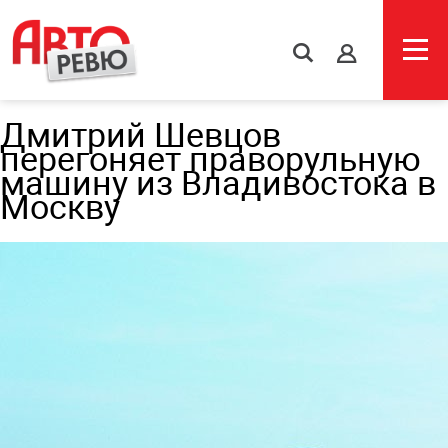
s
Дмитрий Шевцов
перегоняет праворульную
машину из Владивостока в
Москву