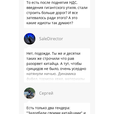
То есть после поднятия НДС,
введения гигантского утиля, стали
строить больше дорог? И все
затевалось ради этого? А это
какие идиоты так думают?
SaleDirector
Нет, подожди. Ты же и десятки
таких же строчили что рав
разорвет китайца. А тут, чтобы
суицидов не было, очень усердно
натянули ничью. Динамика
фуфел, тормоза хвже, материалы
салона хуже. Не, …
Сергей
Есть только два гендера:
"Задолбали своими китайцами" и