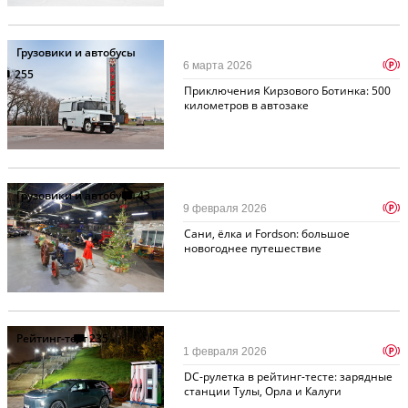
Грузовики и автобусы
p
6 марта 2026
255
Приключения Кирзового Ботинка: 500
километров в автозаке
Грузовики и автобусы
43
p
9 февраля 2026
Cани, ёлка и Fordson: большое
новогоднее путешествие
Рейтинг-тест
235
p
1 февраля 2026
DC-рулетка в рейтинг-тесте: зарядные
станции Тулы, Орла и Калуги