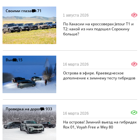
Своими глазами
71
p
1 августа 2026
По Хакасии на кроссоверах Jetour T1 и
T2: какой из них подошел Сорокину
больше?
Выезд
15
p
16 марта 2026
Острова в эфире. Краеведческое
дополнение к зимнему тесту гибридов
Проверка на дорогах
933
16 марта 2026
На острова! Зимний выезд на гибридах
Rox 01, Voyah Free и Wey 80