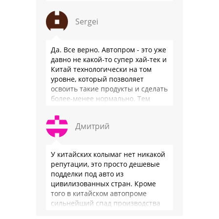
автопрома: Китай.
Sergei
Да. Все верно. Автопром - это уже
давно не какой-то супер хай-тек и
Китай технологически на том
уровне, который позволяет
освоить такие продукты и сделать
более-менее нормально. Тем
более, что китайцы просто …
Дмитрий
У китайских колымаг нет никакой
репутации, это просто дешевые
подделки под авто из
цивилизованных стран. Кроме
того в китайском автопроме
сильнейший спад производства
(более 20% по итогам года)и