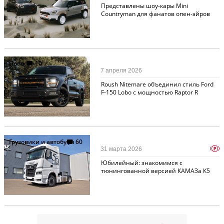
Представлены шоу-кары Mini
Countryman для фанатов опен-эйров
Новости
10
7 апреля 2026
Roush Nitemare объединил стиль Ford
F-150 Lobo с мощностью Raptor R
Грузовики и автобусы
60
p
31 марта 2026
Юбилейный: знакомимся с
тюнингованной версией КАМАЗа К5