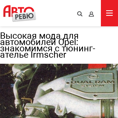
s
Высокая мода для
автомобилей Opel:
знакомимся с тюнинг-
ателье Irmscher