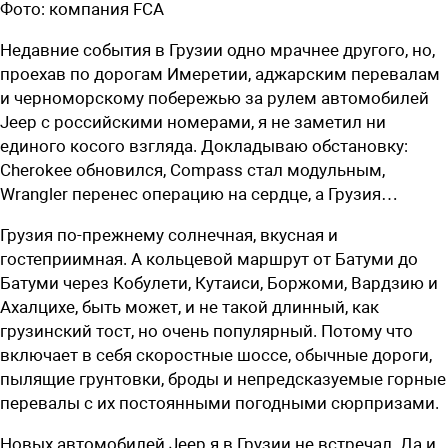
Фото:
компания FCA
Недавние события в Грузии одно мрачнее другого, но,
проехав по дорогам Имеретии, аджарским перевалам
и черноморскому побережью за рулем автомобилей
Jeep с российскими номерами, я не заметил ни
единого косого взгляда. Докладываю обстановку:
Cherokee обновился, Compass стал модульным,
Wrangler перенес операцию на сердце, а Грузия…
Г
рузия по-прежнему солнечная, вкусная и
гостеприимная. А кольцевой маршрут от Батуми до
Батуми через Кобулети, Кутаиси, Боржоми, Вардзию и
Ахалцихе, быть может, и не такой длинный, как
грузинский тост, но очень популярный. Потому что
включает в себя скоростные шоссе, обычные дороги,
пылящие грунтовки, броды и непредсказуемые горные
перевалы с их постоянными погодными сюрпризами.
Новых автомобилей Jeep я в Грузии не встречал. Да и