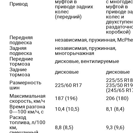
муфтой в
с многоди
Привод
приводе задних
муфтой в
колес
приводе з
(передний)
колес и
двухступен
раздаточн
коробкой)
Передняя
независимая, пружинная, McPhe
подвеска
Задняя
независимая, пружинная,
подвеска
многорычажная
Передние
дисковые, вентилируемые
тормоза
Задние
дисковые
дисковые
тормоза
225/55 R18
Размерность
225/60 R17
235/50 R19
шин
(245/65 R1
Максимальная
187 (196)
206 (180)
скорость, км/ч
Время разгона
10,4 (10,5)
8,1 (8,4)
0—100 км/ч, с
Расход
топлива, л/100
км,
8,8 (8,5)
9,3 (9,6)
смешанный