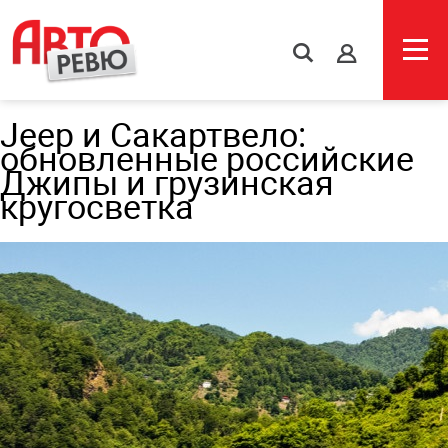
s
Jeep и Сакартвело:
обновленные российские
Джипы и грузинская
кругосветка