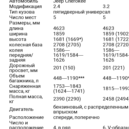
Автомобиль
Jeep Cherokee
Модификация
2.4
3.2
Тип кузова
пятидверный универсал
Число мест
5
5
Размеры, мм
длина
4623
4623
ширина
1859
1859 (1902
высота
1681 (1669*)
1681 (1722
колесная база
2708 (2705)
2708 (2720
колея
1586—
1586—
передняя/
1619/1584—
1619/158
задняя
1626
1626
Дорожный
201 (150)
201 (221)
просвет, мм
Объем
448—1190***
448—1190*
багажника, л
Снаряженная
1753—1843
1815—199
масса, кг
(1624—1741)
Полная масса,
2390 (2290)
2458 (2494
кг
бензиновый, с распределенным
Двигатель
впрыском
Расположение
спереди, поперечно
Число и
расположение
4, в ряд
6, V-образ