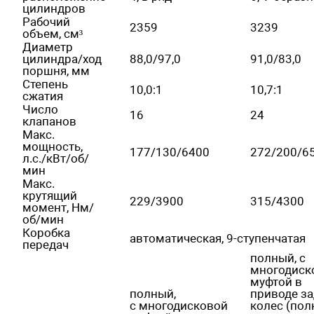
цилиндров
Рабочий
2359
3239
объем, см³
Диаметр
цилиндра/ход
88,0/97,0
91,0/83,0
поршня, мм
Степень
10,0:1
10,7:1
сжатия
Число
16
24
клапанов
Макс.
мощность,
177/130/6400
272/200/6
л.с./кВт/об/
мин
Макс.
крутящий
229/3900
315/4300
момент, Нм/
об/мин
Коробка
автоматическая, 9-ступенчатая
передач
полный, с
многодиск
муфтой в
полный,
приводе з
с многодисковой
колес (пол