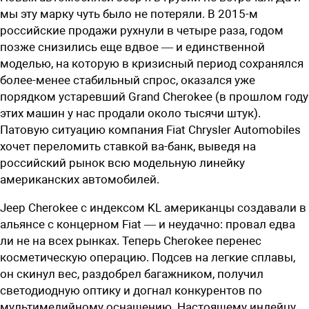
мы эту марку чуть было не потеряли. В 2015-м
российские продажи рухнули в четыре раза, годом
позже снизились еще вдвое — и единственной
моделью, на которую в кризисный период сохранялся
более-менее стабильный спрос, оказался уже
порядком устаревший Grand Cherokee (в прошлом году
этих машин у нас продали около тысячи штук).
Патовую ситуацию компания Fiat Chrysler Automobiles
хочет переломить ставкой ва-банк, выведя на
российский рынок всю модельную линейку
американских автомобилей.
Jeep Cherokee с индексом KL американцы создавали в
альянсе с концерном Fiat — и неудачно: провал едва
ли не на всех рынках. Теперь Cherokee перенес
косметическую операцию. Подсев на легкие сплавы,
он скинул вес, раздобрел багажником, получил
светодиодную оптику и догнал конкурентов по
мультимедийному оснащению. Настоящему индейцу