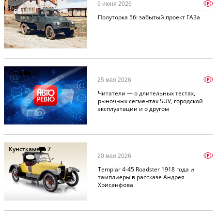
p
9 июня 2026
109
Полуторка 56: забытый проект ГАЗа
Письма
26
p
25 мая 2026
Читатели — о длительных тестах,
рыночных сегментах SUV, городской
эксплуатации и о другом
Кунсткамера
7
p
20 мая 2026
Templar 4-45 Roadster 1918 года и
тамплиеры в рассказе Андрея
Хрисанфова