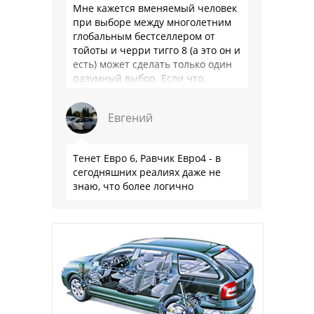
Мне кажется вменяемый человек
при выборе между многолетним
глобальным бестселлером от
тойоты и черри тигго 8 (а это он и
есть) может сделать только один
разумный выбор. Если что,
владею черри уже …
Евгений
Тенет Евро 6, Равчик Евро4 - в
сегодняшних реалиях даже не
знаю, что более логично