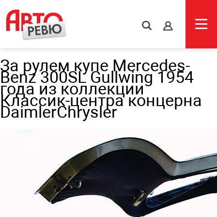
s
За рулем купе Mercedes-
Benz 300SL Gullwing 1954
года из коллекции
Классик-центра концерна
DaimlerChrysler