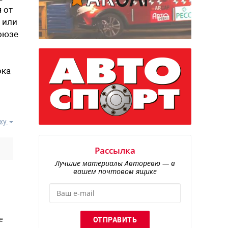
 от
 или
союзе
ока
ху
Рассылка
Лучшие материалы Авторевю — в
вашем почтовом ящике
е