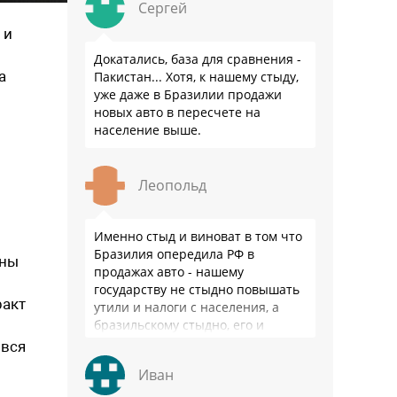
Сергей
 и
Докатались, база для сравнения -
а
Пакистан... Хотя, к нашему стыду,
уже даже в Бразилии продажи
новых авто в пересчете на
население выше.
Леопольд
Именно стыд и виноват в том что
Бразилия опередила РФ в
аны
продажах авто - нашему
государству не стыдно повышать
ракт
утили и налоги с населения, а
бразильскому стыдно, его и
смести могут на …
 вся
Иван