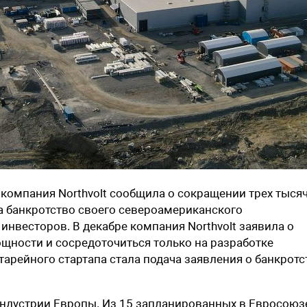
 компания Northvolt сообщила о сокращении трех тыся
на банкротство своего североамериканского
 инвесторов. В декабре компания Northvolt заявила о
щности и сосредоточиться только на разработке
арейного стартапа стала подача заявления о банкротс
индустрии Европы. Из 15 запланированных в Евросоюз