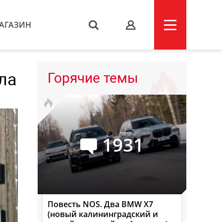
АГАЗИН
s
ла
Горячие темы
1931
Повесть NOS. Два BMW X7
(новый калининградский и