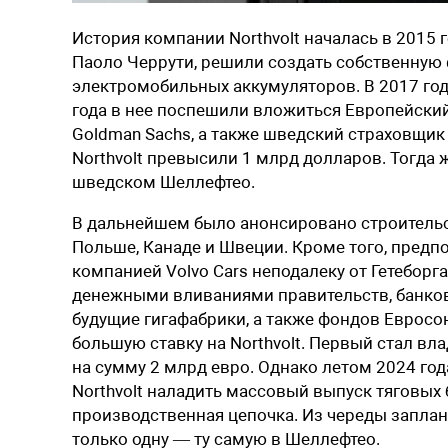
История компании Northvolt началась в 2015 г
Паоло Черрути, решили создать собственную 
электромобильных аккумуляторов. В 2017 год
года в нее поспешили вложиться Европейски
Goldman Sachs, а также шведский страховщик
Northvolt превысили 1 млрд долларов. Тогда 
шведском Шеллефтео.
В дальнейшем было анонсировано строительст
Польше, Канаде и Швеции. Кроме того, предп
компанией Volvo Cars неподалеку от Гетебо
денежными вливаниями правительств, банков
будущие гигафабрики, а также фондов Евросо
большую ставку на Northvolt. Первый стал вл
на сумму 2 млрд евро. Однако летом 2024 го
Northvolt наладить массовый выпуск тяговых 
производственная цепочка. Из череды заплан
только одну — ту самую в Шеллефтео.