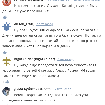
И в комплектации GL, хотя Китайцы могли бы и
до GLS ее уже переиначить.
Alf
(
Alf_Troff
)
7 лет назад
Ну если будут 300 скидывать как сейчас завал и
Джили делают на свои топы, то и брать будут. Но так то
видится провал. Не хотят китайцы постепенно рынок
завоёвывать, хотя цапцарап и в дамки
RightKnider
(
RightKnider
)
7 лет назад
Ну когда еще предоставится возможность взять
кроссовер на одной базе аж с Альфа Ромео 166 (если
там от нее еще что-то осталось).
1
Дима Кубатай
(
kubatai
)
7 лет назад
Ребят, подскажите, где вот так на глаз учат
определять цену автомобиля?