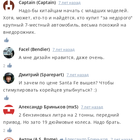
Captain
(
Captain
)
7 лет назад
Надо-бы китайцам начать с младших моделей.
Хотя, может, кто-то и найдётся, кто купит "за недорого"
крупный 7-местный автомобиль, весьма похожий на
внедорожник.
Facel
(
Bendier
)
7 лет назад
A мне дизайн нравится, даже очень.
2
Дмитрий
(
Sparepart
)
7 лет назад
И зачем по цене Santa Fe вышел? Чтобы
стимулировать корейцев улыбнуться? :)
Александр Бриньков
(
mx5
)
7 лет назад
2 бензиновых литра на 2 тонны, передний
привод. Но зато 19 дюймовые колеса. Надо брать.
2
Антон
(
A.S. Rome
)
Александр Бриньков
7 лет назад
R