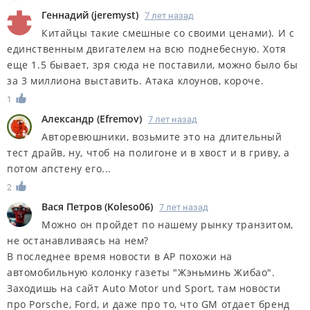
Геннадий
(
jeremyst
)
7 лет назад
Китайцы такие смешные со своими ценами). И с
единственным двигателем на всю поднебесную. Хотя
еще 1.5 бывает, зря сюда не поставили, можно было бы
за 3 миллиона выставить. Атака клоунов, короче.
1
Александр
(
Efremov
)
7 лет назад
Авторевюшники, возьмите это на длительный
тест драйв, ну, чтоб на полигоне и в хвост и в гриву, а
потом апстену его...
2
Вася Петров
(
Koleso06
)
7 лет назад
Можно он пройдет по нашему рынку транзитом,
не останавливаясь на нем?
В последнее время новости в АР похожи на
автомобильную колонку газеты "Жэньминь Жибао".
Заходишь на сайт Auto Motor und Sport, там новости
про Porsche, Ford, и даже про то, что GM отдает бренд