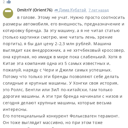
2
DmitriY
(
Orient76
)
Дима Кубатай
7 лет назад
R
в голове. Этому не учат. Нужно просто соотносить
размеры автомобиля, его внешность, предназначение и
котировку бренда. За эту машину, а я не читал статью
(только картинки смотрю, мне читать лень, зрение
портить), я бы дал цену 2-2,3 млн рублей. Машина
выглядит как внедорожник, а не хэтчбековый кроссовер,
она крупная, но имидж в мире пока слабенький. Хотя в
Китае эта компания одна из 5 самых известных и,
пожалуй, наряду с Чери и Джили самых успешных.
Потому что только эти бренды позволяют себе делать
солидные и крупные машины. У Хонгки своя история,
это Роллс, Бентли или ЗиЛ по-китайски, там только
дорогие машины. А эти три бренда начинали с низов и
сегодня делают крупные машины, которые весьма
интересны.
Его потенциальный конкурент Фольксваген терамонт.
Он тоже выглядит массивно, но при этом тоже