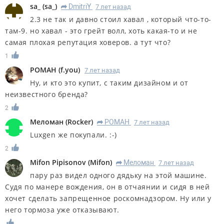
sa_
(
sa_
)
DmitriY
7 лет назад
R
2.3 не так и давно стоил хавал , который что-то-
там-9. но хавал - это грейт волл, хоть какая-то и не
самая плохая репутация ховеров. а тут что?
1
РОМАН
(
f.you
)
7 лет назад
Ну, и кто это купит, с таким дизайном и от
неизвестного бренда?
2
Меломан
(
Rocker
)
РОМАН
7 лет назад
R
Luxgen же покупали. :-)
2
Mifon Pipisonov
(
Mifon
)
Меломан
7 лет назад
R
пару раз видел одного дядьку на этой машине.
Судя по манере вождения, он в отчаянии и сидя в ней
хочет сделать запрещенное роскомнадзором. Ну или у
него тормоза уже отказывают.