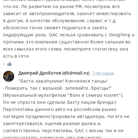
что-ли. По развитию на рынке РФ, посмотрим, все
зависит от автопроизводителя, захочет инвестировать
в долгую, в качество обслуживания, сервис и т.д.
абсолютно точно сможет подняться и занять
лидирующую роль. GAC нельзя сравнивать с Dongfeng и
прочими, это компания существенно более сильная во
всех смыслах этого слова, посмотрите статистику, она
есть в сети.
1
Дмитрий Дроботов
(
dit@mail.ru
)
7 лет назад
"Баста, карапузики! Кончилися танцы!
-Помирать, так с музыкой. запевайте, братцы!"
(Музыкальный мультфильм "Волк и семеро козлят").
Ох не спроста они сделали Басту лицом бренда:)
Перспективы данного авто на российском рынке
наглядно продемонстрировали автодилеры. Ни кто не
заинтересовался, оценив реалии рынка и,
соответственно, перспективы. GAC с весны так и не
смогли создать дилерскую сеть (не смогли