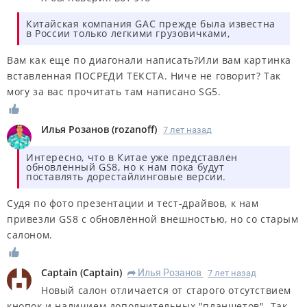
Китайская компания GAC прежде была известна
в России только легкими грузовичками,
Вам как еще по диагонали написать?Или вам картинка
вставленная ПОСРЕДИ ТЕКСТА. Ниче не говорит? Так
могу за вас прочитать там написано
SG5
.
Илья Розанов
(
rozanoff
)
7 лет назад
Интересно, что в Китае уже представлен
обновленный GS8, но к нам пока будут
поставлять дорестайлинговые версии.
Судя по фото презентации и тест-драйвов, к нам
привезли GS8 с обновлённой внешностью, но со старым
салоном.
Captain
(
Captain
)
Илья Розанов
7 лет назад
R
Новый салон отличается от старого отсутствием
кнопок и наличием дополнительных "планшетов". Так