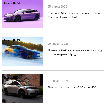
Новости
64
25 марта 2026
Aistaland GT7: первенец совместного
бренда Huawei и GAC
Новости
15
29 января 2026
Huawei и GAC выпустят универсал под
новой маркой Qijing
Новости
54
27 января 2026
Показан компактвэн GAC Aion N60