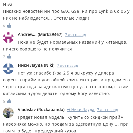
Niva.
Никаких новостей ни про GAC GS8, ни про Lynk & Co 05 у
них не наблюдается... Отсталые люди!
5
Andrew...
(
Mark29467
)
7 лет назад
Пока не будет нормальных названий у китайцев,
ничего хорошего не получится
7
Ники Лауда
(
Niki
)
7 лет назад
нет уж спасибо!)) за 2,5 я выкружу у дилера
соренто прайм в достойной комплектации. и продам его
через три года за адекватную цену. а что ,потом, с этим
китайским чудом делать -одному Богу известно.
5
Vladislav
(
Rockabanda
)
Ники Лауда
7 лет назад
R
Грядёт новая модель. Купить со скидкой прайм
наверняка можно, но продам за адекватную цену ... при
том что будет предидущий кузов.