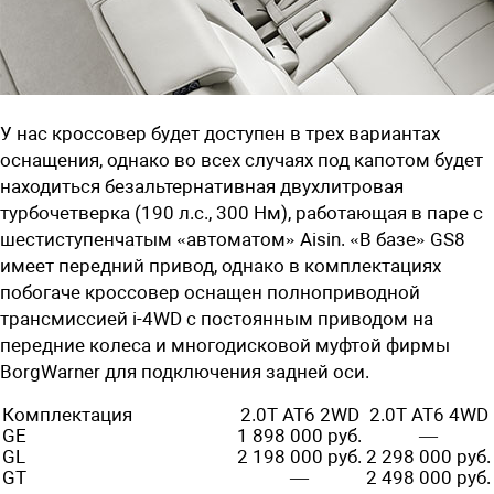
У нас кроссовер будет доступен в трех вариантах
оснащения, однако во всех случаях под капотом будет
находиться безальтернативная двухлитровая
турбочетверка (190 л.с., 300 Нм), работающая в паре с
шестиступенчатым «автоматом» Aisin. «В базе» GS8
имеет передний привод, однако в комплектациях
побогаче кроссовер оснащен полноприводной
трансмиссией i-4WD с постоянным приводом на
передние колеса и многодисковой муфтой фирмы
BorgWarner для подключения задней оси.
Комплектация
2.0T AT6 2WD
2.0T AT6 4WD
GE
1 898 000 руб.
—
GL
2 198 000 руб.
2 298 000 руб.
GT
—
2 498 000 руб.