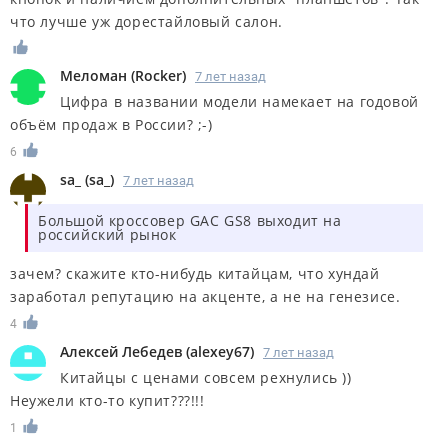
что лучше уж дорестайловый салон.
Меломан
(
Rocker
)
7 лет назад
Цифра в названии модели намекает на годовой
объём продаж в России? ;-)
6
sa_
(
sa_
)
7 лет назад
Большой кроссовер GAC GS8 выходит на
российский рынок
зачем? скажите кто-нибудь китайцам, что хундай
заработал репутацию на акценте, а не на генезисе.
4
Алексей Лебедев
(
alexey67
)
7 лет назад
Китайцы с ценами совсем рехнулись ))
Неужели кто-то купит???!!!
1