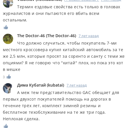
Термин ездовые свойства есть только в головах
журналистов и они пытаются его вбить всем
остальным.
The Doctor-46
(
The Doctor-46
)
7 лет назад
Что должно случиться, чтобы покупатель 7-ми
местного кроссовера купил китайский автомобиль за те
же 2,5 млн, которые просят за соренто и санту с теми же
опциями? Я не говорю что "китай" плох, но пока это кот
в мешке
3
Дима Кубатай
(
kubatai
)
7 лет назад
А меж тем представительство GAC обещает для
первых двухсот покупателей помощь на дорогах в
течение трёх лет, комплект зимней резины и
бесплатное техобслуживание на те же три года.
Неплохая сделка.