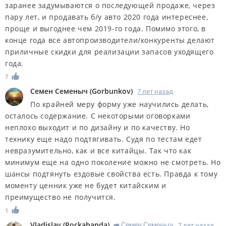
заранее задумываются о последующей продаже, через
пару лет, и продавать б/у авто 2020 года интереснее,
проще и выгоднее чем 2019-го года. Помимо этого, в
конце года все автопроизводители/конкуренты делают
приличные скидки для реализации запасов уходящего
года.
7
Семен Семеныч
(
Gorbunkov
)
7 лет назад
По крайней меру форму уже научились делать,
осталось содержание. С некоторыми оговорками
неплохо выходит и по дизайну и по качеству. Но
технику еще надо подтягивать. Судя по тестам едет
невразумительно, как и все китайцы. Так что как
минимум еще на одно поколение можно не смотреть. Но
шансы подтянуть ездовые свойства есть. Правда к тому
моменту ценник уже не будет китайским и
преимущество не получится.
1
Vladislav
(
Rockabanda
)
Семен Семеныч
7 лет назад
R