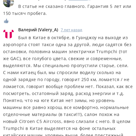
В статье не сказано главного. Гарантия 5 лет или
150 тысяч пробега.
Валерий
(
Valery_A
)
7 лет назад
Был в Китае в октябре, в Гуанджоу на выходе из
аэропорта стоят такси одна за другой, люди садятся без
остановки, половина машин электрички Trumpchi (тот
же GAC), все голубого цвета, свежие и современные,
выделяются. Мы специально пропустили старье, сели.
С нами китаец был, мы спросили водилу сколько на
одной зарядке по городу, говорит 250 км, ломается / не
ломается, говорит вообще проблем нет. Показал, как все
посмотреть, остатояный заряд, расход энергии и т.д.
Понятно, что на юге Китая нет зимы, но уровень
машины все равно хорош, все комфортно, нормальные
отделочные материалы (в такси!!!), салон похож на
новый Citroen C5 Aircross, явно слизали с него. В целом
Trumpchi в Китае выделяется на фоне остальных
китайских машин, уровень выше, более престижный