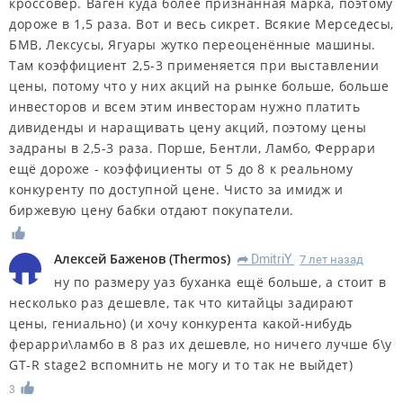
кроссовер. Ваген куда более признанная марка, поэтому
дороже в 1,5 раза. Вот и весь сикрет. Всякие Мерседесы,
БМВ, Лексусы, Ягуары жутко переоценённые машины.
Там коэффициент 2,5-3 применяется при выставлении
цены, потому что у них акций на рынке больше, больше
инвесторов и всем этим инвесторам нужно платить
дивиденды и наращивать цену акций, поэтому цены
задраны в 2,5-3 раза. Порше, Бентли, Ламбо, Феррари
ещё дороже - коэффициенты от 5 до 8 к реальному
конкуренту по доступной цене. Чисто за имидж и
биржевую цену бабки отдают покупатели.
Алексей Баженов
(
Thermos
)
DmitriY
7 лет назад
R
ну по размеру уаз буханка ещё больше, а стоит в
несколько раз дешевле, так что китайцы задирают
цены, гениально) (и хочу конкурента какой-нибудь
ферарри\ламбо в 8 раз их дешевле, но ничего лучше б\у
GT-R stage2 вспомнить не могу и то так не выйдет)
3