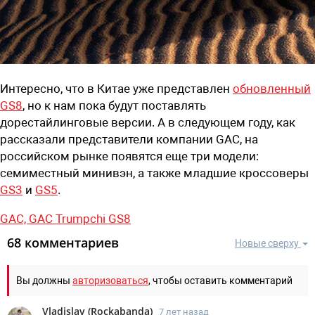
Интересно, что в Китае уже представлен
обновленный
GS8
, но к нам пока будут поставлять
дорестайлинговые версии. А в следующем году, как
рассказали представители компании GAC, на
российском рынке появятся еще три модели:
семиместный минивэн, а также младшие кроссоверы
GS3
и
GS5
.
GAC,
GAC Trumpchi GS8
68 комментариев
Новые сверху
Вы должны
авторизоваться
, чтобы оставить комментарий
Vladislav
(
Rockabanda
)
7 лет назад