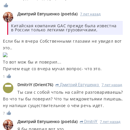
Дмитрий Евтушенко
(
poetda
)
7 лет назад
Китайская компания GAC прежде была известна
в России только легкими грузовичками,
Если бы я вчера Собственными глазами не увидел вот
это..
То вот мож бы и поверил...
Причем еще со вчера мучал вопрос- что это.
1
DmitriY
(
Orient76
)
Дмитрий Евтушенко
7 лет назад
R
Ты сам с собой чтоль на сайте разговариваешь?
Во что ты бы поверил? Что ты междометьями пишешь,
ну напиши существительное о чём речь идёт.
7
Дмитрий Евтушенко
(
poetda
)
DmitriY
7 лет назад
R
Я бы поверил вот это