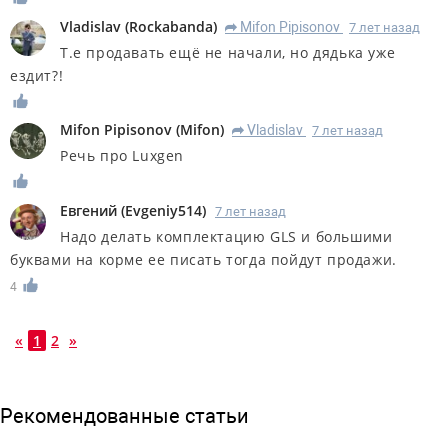
Vladislav
(
Rockabanda
)
Mifon Pipisonov
7 лет назад
R
Т.е продавать ещё не начали, но дядька уже
ездит?!
Mifon Pipisonov
(
Mifon
)
Vladislav
7 лет назад
R
Речь про Luxgen
Евгений
(
Evgeniy514
)
7 лет назад
Надо делать комплектацию GLS и большими
буквами на корме ее писать тогда пойдут продажи.
4
«
1
2
»
Рекомендованные статьи