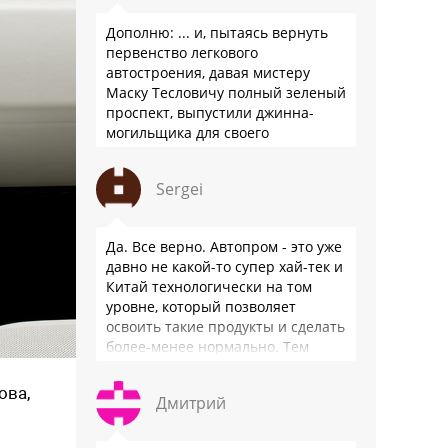
Дополню: ... и, пытаясь вернуть
первенство легкового
автостроения, давая мистеру
Маску Тесловичу полный зеленый
проспект, выпустили джинна-
могильщика для своего
автопрома: Китай.
Sergei
Да. Все верно. Автопром - это уже
давно не какой-то супер хай-тек и
Китай технологически на том
уровне, который позволяет
освоить такие продукты и сделать
более-менее нормально. Тем
более, что китайцы просто …
ова,
Дмитрий
d