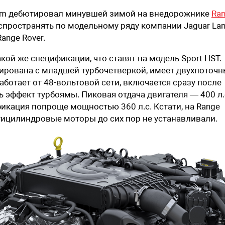
um дебютировал минувшей зимой на внедорожнике
Ra
распространять по модельному ряду компании Jaguar La
ange Rover.
кой же спецификации, что ставят на модель Sport HST.
рована с младшей турбочетверкой, имеет двухпоточ
ботает от 48-вольтовой сети, включается сразу после
 эффект турбоямы. Пиковая отдача двигателя — 400 л.с
фикация попроще мощностью 360 л.с. Кстати, на Range
ицилиндровые моторы до сих пор не устанавливали.