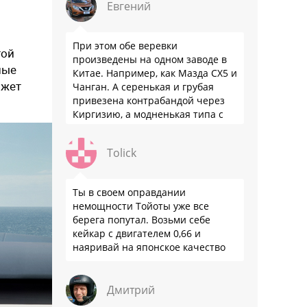
Евгений
При этом обе веревки
той
произведены на одном заводе в
ные
Китае. Например, как Мазда СХ5 и
ожет
Чанган. А серенькая и грубая
привезена контрабандой через
Киргизию, а модненькая типа с
гарантией
Tolick
Ты в своем оправдании
немощности Тойоты уже все
берега попутал. Возьми себе
кейкар с двигателем 0,66 и
наяривай на японское качество
Дмитрий