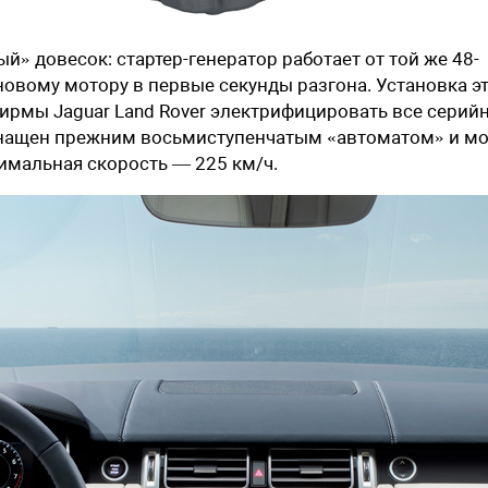
» довесок: стартер-генератор работает от той же 48-
овому мотору в первые секунды разгона. Установка э
ирмы Jaguar Land Rover электрифицировать все серий
оснащен прежним восьмиступенчатым «автоматом» и м
ксимальная скорость — 225 км/ч.