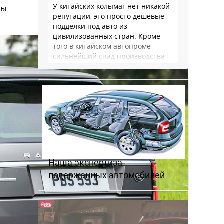
У китайских колымаг нет никакой
ны
репутации, это просто дешевые
подделки под авто из
цивилизованных стран. Кроме
того в китайском автопроме
сильнейший спад производства
(более 20% по итогам года)и
почти все китайские
производители работают …
Наша экспертиза
подержанных автомобилей