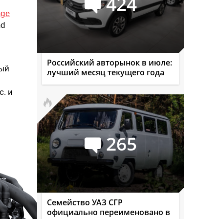
424
nge
nd
Российский авторынок в июле:
ный
лучший месяц текущего года
. и
265
Семейство УАЗ СГР
официально переименовано в