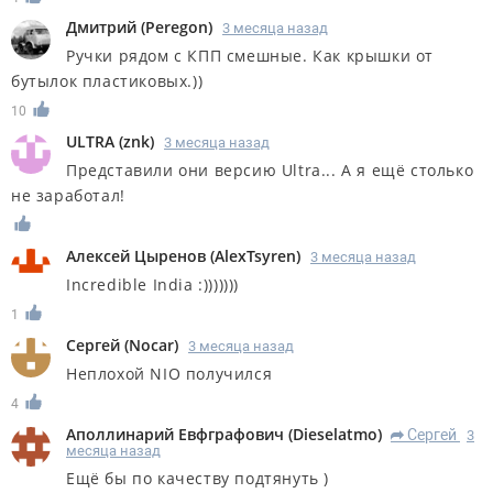
Дмитрий
(
Peregon
)
3 месяца назад
Ручки рядом с КПП смешные. Как крышки от
бутылок пластиковых.))
10
ULTRA
(
znk
)
3 месяца назад
Представили они версию Ultra... А я ещё столько
не заработал!
Алексей Цыренов
(
AlexTsyren
)
3 месяца назад
Incredible India :)))))))
1
Сергей
(
Nocar
)
3 месяца назад
Неплохой NIO получился
4
Аполлинарий Евфграфович
(
Dieselatmo
)
Сергей
3
R
месяца назад
Ещё бы по качеству подтянуть )