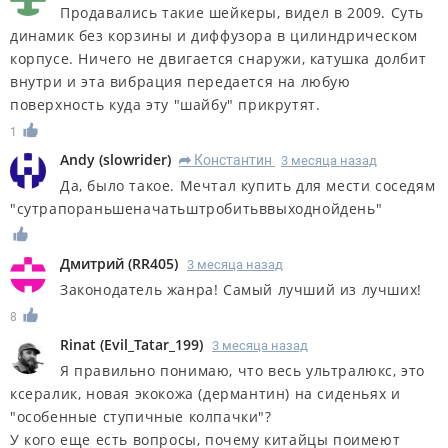
Продавались такие шейкеры, видел в 2009. Суть
динамик без корзины и диффузора в цилиндрическом
корпусе. Ничего не двигается снаружи, катушка долбит
внутри и эта вибрация передается на любую
поверхность куда эту "шайбу" прикрутят.
1
Andy
(
slowrider
)
Константин
3 месяца назад
R
Да, было такое. Мечтал купить для мести соседям
"сутрапораньшеначатьштробитьввыходнойдень"
Дмитрий
(
RR405
)
3 месяца назад
Законодатель жанра! Самый лучший из лучших!
8
Rinat
(
Evil_Tatar_199
)
3 месяца назад
Я правильно понимаю, что весь ультралюкс, это
ксералик, новая экокожа (дермантин) на сиденьях и
"особенные ступичные колпачки"?
У кого еще есть вопросы, почему китайцы поимеют