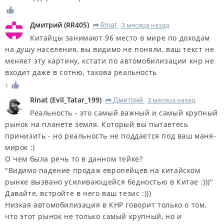
Дмитрий
(
RR405
)
Rinat
3 месяца назад
R
Китайцы занимают 96 место в мире по доходам
на душу населения, вы видимо не поняли, ваш текст не
меняет эту картину, кстати по автомобилизации кнр не
входит даже в сотню, такова реальность
1
Rinat
(
Evil_Tatar_199
)
Дмитрий
3 месяца назад
R
Реальность - это самый важный и самый крупный
рынок на планете земля. Который вы пытаетесь
принизить - но реальность не поддается под ваш маня-
мирок :)
О чем была речь то в данном тейке?
"Видимо падение продаж европейцев на китайском
рынке вызвано усиливающейся бедностью в Китае :)))"
Давайте, встройте в него ваш тезис :)))
Низкая автомобилизация в КНР говорит только о том,
что этот рынок не только самый крупный, но и