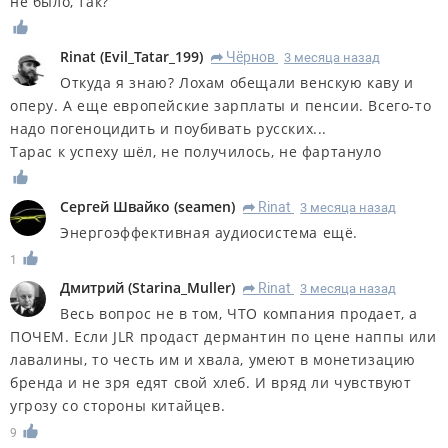
не было, так?
Rinat
(
Evil_Tatar_199
)
Чёрнов
3 месяца назад
R
Откуда я знаю? Лохам обещали венскую каву и
оперу. А еще европейские зарплаты и пенсии. Всего-то
надо погеноцидить и поубивать русских...
Тарас к успеху шёл, не получилось, не фартануло
Сергей Швайко
(
seamen
)
Rinat
3 месяца назад
R
Энергоэффективная аудиосистема ещё.
1
Дмитрий
(
Starina_Muller
)
Rinat
3 месяца назад
R
Весь вопрос не в том, ЧТО компания продает, а
ПОЧЕМ. Если JLR продаст дермантин по цене наппы или
лавалины, то честь им и хвала, умеют в монетизацию
бренда и не зря едят свой хлеб. И вряд ли чувствуют
угрозу со стороны китайцев.
9