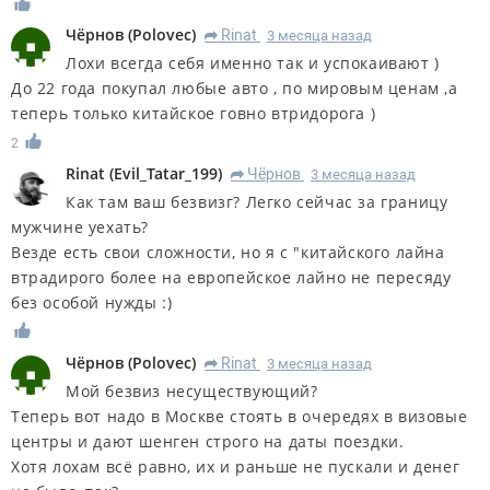
Чёрнов
(
Polovec
)
Rinat
3 месяца назад
R
Лохи всегда себя именно так и успокаивают )
До 22 года покупал любые авто , по мировым ценам ,а
теперь только китайское говно втридорога )
2
Rinat
(
Evil_Tatar_199
)
Чёрнов
3 месяца назад
R
Как там ваш безвизг? Легко сейчас за границу
мужчине уехать?
Везде есть свои сложности, но я с "китайского лайна
втрадирого более на европейское лайно не пересяду
без особой нужды :)
Чёрнов
(
Polovec
)
Rinat
3 месяца назад
R
Мой безвиз несуществующий?
Теперь вот надо в Москве стоять в очередях в визовые
центры и дают шенген строго на даты поездки.
Хотя лохам всё равно, их и раньше не пускали и денег