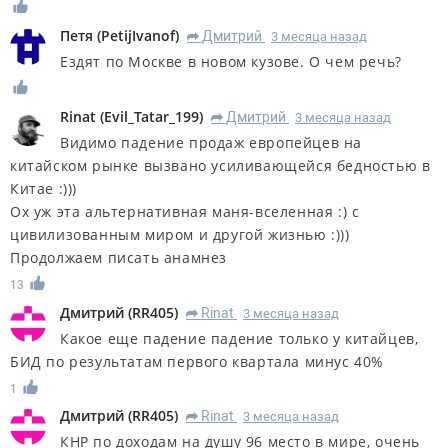
Петя
(
PetijIvanof
)
Дмитрий
3 месяца назад
R
Ездят по Москве в новом кузове. О чем речь?
Rinat
(
Evil_Tatar_199
)
Дмитрий
3 месяца назад
R
Видимо падение продаж европейцев на
китайском рынке вызвано усиливающейся бедностью в
Китае :)))
Ох уж эта альтернативная маня-вселенная :) с
цивилизованным миром и другой жизнью :)))
Продолжаем писать анамнез
13
Дмитрий
(
RR405
)
Rinat
3 месяца назад
R
Какое еще падение падение только у китайцев,
БИД по результатам первого квартала минус 40%
1
Дмитрий
(
RR405
)
Rinat
3 месяца назад
R
КНР по доходам на душу 96 место в мире, очень