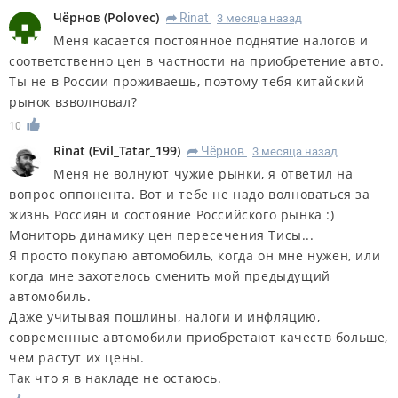
Чёрнов
(
Polovec
)
Rinat
3 месяца назад
R
Меня касается постоянное поднятие налогов и
соответственно цен в частности на приобретение авто.
Ты не в России проживаешь, поэтому тебя китайский
рынок взволновал?
10
Rinat
(
Evil_Tatar_199
)
Чёрнов
3 месяца назад
R
Меня не волнуют чужие рынки, я ответил на
вопрос оппонента. Вот и тебе не надо волноваться за
жизнь Россиян и состояние Российского рынка :)
Мониторь динамику цен пересечения Тисы...
Я просто покупаю автомобиль, когда он мне нужен, или
когда мне захотелось сменить мой предыдущий
автомобиль.
Даже учитывая пошлины, налоги и инфляцию,
современные автомобили приобретают качеств больше,
чем растут их цены.
Так что я в накладе не остаюсь.