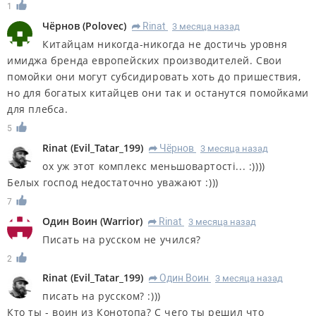
1
Чёрнов
(
Polovec
)
Rinat
3 месяца назад
R
Китайцам никогда-никогда не достичь уровня
имиджа бренда европейских производителей. Свои
помойки они могут субсидировать хоть до пришествия,
но для богатых китайцев они так и останутся помойками
для плебса.
5
Rinat
(
Evil_Tatar_199
)
Чёрнов
3 месяца назад
R
ох уж этот комплекс меньшовартостi... :))))
Белых господ недостаточно уважают :)))
7
Один Воин
(
Warrior
)
Rinat
3 месяца назад
R
Писать на русском не учился?
2
Rinat
(
Evil_Tatar_199
)
Один Воин
3 месяца назад
R
писать на русском? :)))
Кто ты - воин из Конотопа? С чего ты решил что