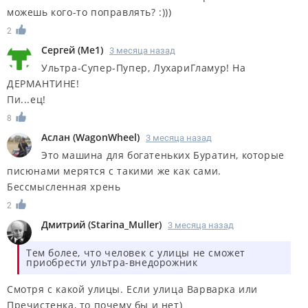
можешь кого-то поправлять? :)))
2
Сергей
(
Me1
)
3 месяца назад
Ультра-Супер-Пупер, ЛухариГламур! На
ДЕРМАНТИНЕ!
Пи...ец!
8
Аслан
(
WagonWheel
)
3 месяца назад
Это машина для богатеньких Буратин, которые
писюнами мерятся с такими же как сами.
Бессмысленная хрень
2
Дмитрий
(
Starina_Muller
)
3 месяца назад
Тем более, что человек с улицы не сможет
приобрести ультра-внедорожник
Смотря с какой улицы. Если улица Варварка или
Пречистенка, то почему бы и нет)