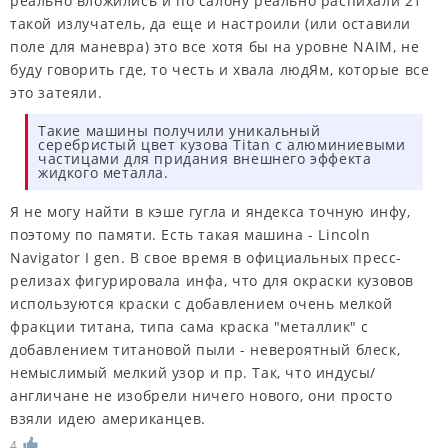
реально вложились и по салону реально распихали 21
такой излучатель, да еще и настроили (или оставили
поле для маневра) это все хотя бы на уровне NAIM, не
буду говорить где, то честь и хвала людЯм, которые все
это затеяли.
Такие машины получили уникальный
серебристый цвет кузова Titan с алюминиевыми
частицами для придания внешнего эффекта
жидкого металла.
Я не могу найти в кэше гугла и яндекса точную инфу,
поэтому по памяти. Есть такая машина - Lincoln
Navigator I gen. В свое время в официальных пресс-
релизах фигурировала инфа, что для окраски кузовов
используются краски с добавлением очень мелкой
фракции титана, типа сама краска "металлик" с
добавлением титановой пыли - невероятный блеск,
немыслимый мелкий узор и пр. Так, что индусы/
англичане не изобрели ничего нового, они просто
взяли идею американцев.
4