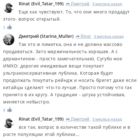
Rinat
(
Evil_Tatar_199
)
Дмитрий
3 месяца назад
R
Еще как чувствуют. То, что они много продадут
этого- вопрос открытый.
2
Дмитрий
(
Starina_Muller
)
Rinat
3 месяца назад
R
Так это ж лимитка, она и не должна массово
продаваться. Зато маржинальность хорошая. А с
дермантином - просто замечательная). Сугубо мое
ИМХО: дорогие имиджевые вещи покупает
ультраконсервативная публика. Которая будет
продолжать покупать рейндж и носить брегет даже если
китайцы сделают что-то лучше. Просто потому что так
принято в их кругу. А традиции - штука устойчивая,
меняется небыстро.
8
Rinat
(
Evil_Tatar_199
)
Дмитрий
3 месяца назад
R
все так. вопрос в количестве такой публике и в
росте популяции этой публики...