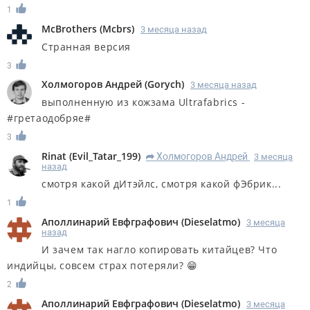
1
McBrothers
(
Mcbrs
)
3 месяца назад
Странная версия
3
Холмогоров Андрей
(
Gorych
)
3 месяца назад
выполненную из кожзама Ultrafabrics -
#гретаодобряе#
3
Rinat
(
Evil_Tatar_199
)
Холмогоров Андрей
3 месяца
R
назад
смотря какой дИтэйлс, смотря какой фЭбрик...
1
Аполлинарий Евфграфович
(
Dieselatmo
)
3 месяца
назад
И зачем так нагло копировать китайцев? Что
индийцы, совсем страх потеряли? 😁
2
Аполлинарий Евфграфович
(
Dieselatmo
)
3 месяца