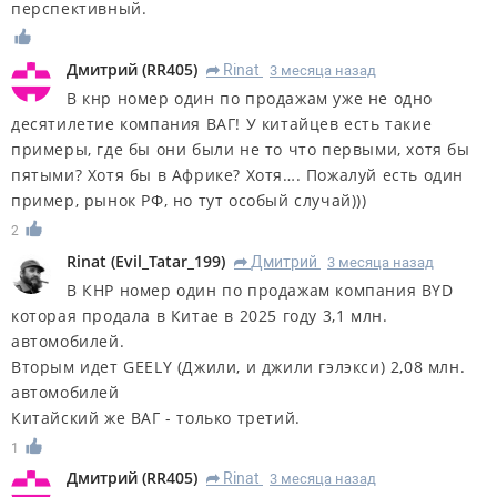
перспективный.
Дмитрий
(
RR405
)
Rinat
3 месяца назад
R
В кнр номер один по продажам уже не одно
десятилетие компания ВАГ! У китайцев есть такие
примеры, где бы они были не то что первыми, хотя бы
пятыми? Хотя бы в Африке? Хотя…. Пожалуй есть один
пример, рынок РФ, но тут особый случай)))
2
Rinat
(
Evil_Tatar_199
)
Дмитрий
3 месяца назад
R
В КНР номер один по продажам компания BYD
которая продала в Китае в 2025 году 3,1 млн.
автомобилей.
Вторым идет GEELY (Джили, и джили гэлэкси) 2,08 млн.
автомобилей
Китайский же ВАГ - только третий.
1
Дмитрий
(
RR405
)
Rinat
3 месяца назад
R