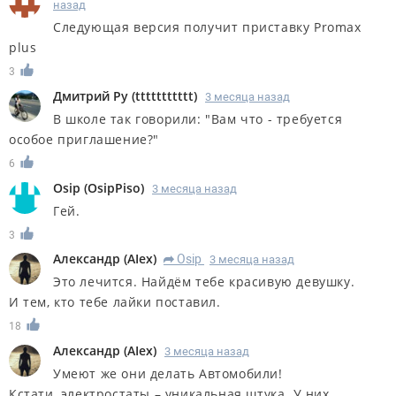
назад
Следующая версия получит приставку Promax
plus
3
Дмитрий Ру
(
ttttttttttt
)
3 месяца назад
В школе так говорили: "Вам что - требуется
особое приглашение?"
6
Osip
(
OsipPiso
)
3 месяца назад
Гей.
3
Александр
(
AIex
)
Osip
3 месяца назад
R
Это лечится. Найдём тебе красивую девушку.
И тем, кто тебе лайки поставил.
18
Александр
(
AIex
)
3 месяца назад
Умеют же они делать Автомобили!
Кстати, электростаты – уникальная штука. У них