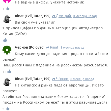
Не верные цифры, укажите источник
1
Rinat
(
Evil_Tatar_199
)
Дмитрий
3 месяца назад
R
Вы свой уже указали?
я привел цифры по данным Ассоциации автодилеров
Китая (CADA).
Чёрнов
(
Polovec
)
Rinat
3 месяца назад
R
Кому какие дело до падения продаж на китайском
рынке?
Нам, россиянам с падением на российском разобраться.
11
Rinat
(
Evil_Tatar_199
)
Чёрнов
3 месяца назад
R
На китайском рынке падают европейцы. Их это
волнует.
А тебя как Россиянина каким боком касается "падение"
продаж на Российском рынке? Ты в этом разбираешься?
2