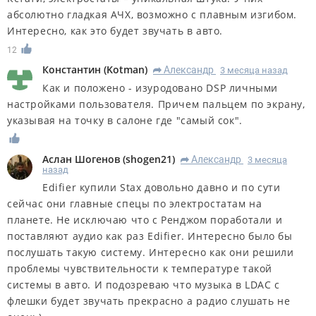
абсолютно гладкая АЧХ, возможно с плавным изгибом.
Интересно, как это будет звучать в авто.
12
Константин
(
Kotman
)
Александр
3 месяца назад
R
Как и положено - изуродовано DSP личными
настройками пользователя. Причем пальцем по экрану,
указывая на точку в салоне где "самый сок".
Аслан Шогенов
(
shogen21
)
Александр
3 месяца
R
назад
Edifier купили Stax довольно давно и по сути
сейчас они главные спецы по электростатам на
планете. Не исключаю что с Ренджом поработали и
поставляют аудио как раз Edifier. Интересно было бы
послушать такую систему. Интересно как они решили
проблемы чувствительности к температуре такой
системы в авто. И подозреваю что музыка в LDAC с
флешки будет звучать прекрасно а радио слушать не