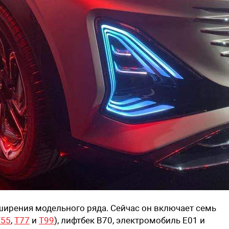
сширения модельного ряда. Сейчас он включает семь
T55
,
T77
и
T99
), лифтбек B70, электромобиль E01 и