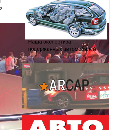
ы.
х
Наша экспертиза
подержанных автомобилей