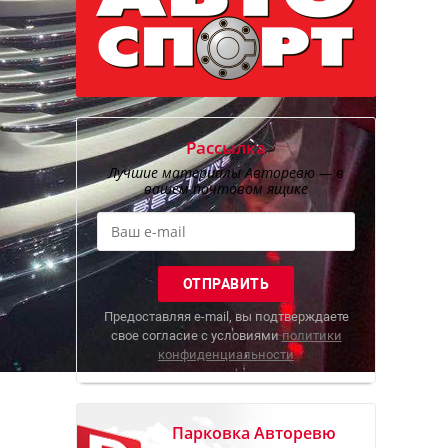
Рассылка
Лучшие материалы Авторевю — в
вашем почтовом ящике
Предоставляя e-mail, вы подтверждаете
свое согласие с условиями
политики
конфиденциальности
Парковка Авторевю