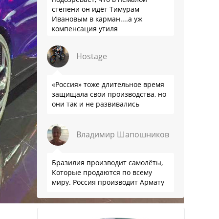
степени он идёт Тимурам
Ивановым в карман....а уж
компенсация утиля
производителям настолько мутна,
что прям эталон коррупции
Hostage
«Россия» тоже длительное время
защищала свои производства, но
они так и не развивались
Владимир Шапошников
Бразилия производит самолёты,
Которые продаются по всему
миру. Россия производит Армату