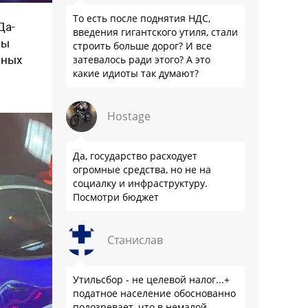
То есть после поднятия НДС,
Да-
введения гигантского утиля, стали
ны
строить больше дорог? И все
нных
затевалось ради этого? А это
какие идиоты так думают?
Hostage
Да, государство расходует
огромные средства, но не на
социалку и инфраструктуру.
Посмотри бюджет
Станислав
Утильсбор - не целевой налог...+
податное население обоснованно
подозревает, что в немалой