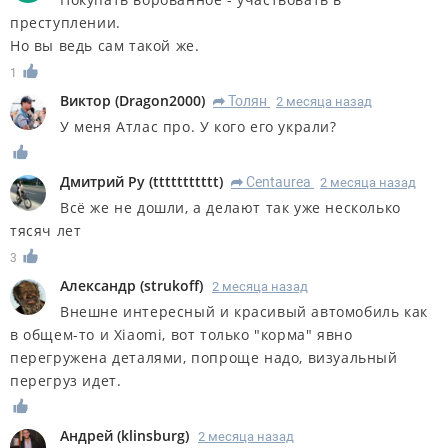
преступлении.
Но вы ведь сам такой же.
1
Виктор
(
Dragon2000
)
Толян
2 месяца назад
R
У меня Атлас про. У кого его украли?
Дмитрий Ру
(
ttttttttttt
)
Centaurea
2 месяца назад
R
Всё же не дошли, а делают так уже несколько
тясяч лет
3
Александр
(
strukoff
)
2 месяца назад
Внешне интересный и красивый автомобиль как
в общем-то и Xiaomi, вот только "корма" явно
перегружена деталями, попроще надо, визуальный
перегруз идет.
Андрей
(
klinsburg
)
2 месяца назад