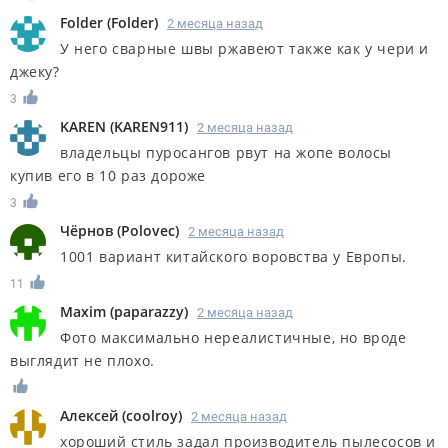
Folder
(
Folder
)
2 месяца назад
У него сварные швы ржавеют также как у чери и
джеку?
3
KAREN
(
KAREN911
)
2 месяца назад
владельцы пуросангов рвут на жопе волосы
купив его в 10 раз дороже
3
Чёрнов
(
Polovec
)
2 месяца назад
1001 вариант китайского воровства у Европы.
11
Maxim
(
paparazzy
)
2 месяца назад
Фото максимально нереалистичные, но вроде
выглядит не плохо.
Алексей
(
coolroy
)
2 месяца назад
хороший стиль задал производитель пылесосов и