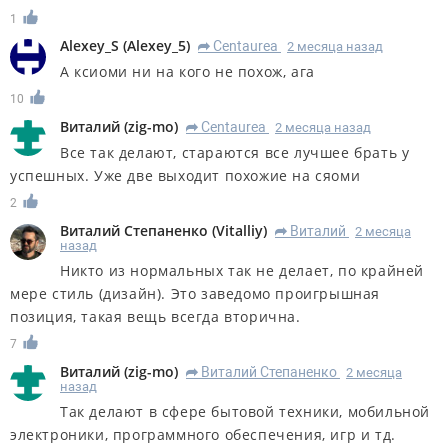
1
Alexey_S
(
Alexey_5
)
Centaurea
2 месяца назад
R
А ксиоми ни на кого не похож, ага
10
Виталий
(
zig-mo
)
Centaurea
2 месяца назад
R
Все так делают, стараются все лучшее брать у
успешных. Уже две выходит похожие на сяоми
2
Виталий Степаненко
(
Vitalliy
)
Виталий
2 месяца
R
назад
Никто из нормальных так не делает, по крайней
мере стиль (дизайн). Это заведомо проигрышная
позиция, такая вещь всегда вторична.
7
Виталий
(
zig-mo
)
Виталий Степаненко
2 месяца
R
назад
Так делают в сфере бытовой техники, мобильной
электроники, программного обеспечения, игр и тд.