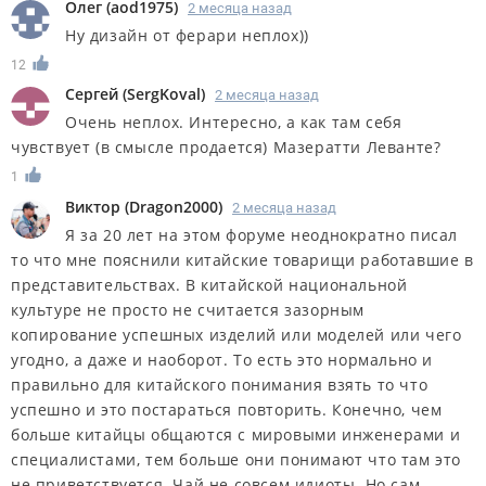
Олег
(
aod1975
)
2 месяца назад
Ну дизайн от ферари неплох))
12
Сергей
(
SergKoval
)
2 месяца назад
Очень неплох. Интересно, а как там себя
чувствует (в смысле продается) Мазератти Леванте?
1
Виктор
(
Dragon2000
)
2 месяца назад
Я за 20 лет на этом форуме неоднократно писал
то что мне пояснили китайские товарищи работавшие в
представительствах. В китайской национальной
культуре не просто не считается зазорным
копирование успешных изделий или моделей или чего
угодно, а даже и наоборот. То есть это нормально и
правильно для китайского понимания взять то что
успешно и это постараться повторить. Конечно, чем
больше китайцы общаются с мировыми инженерами и
специалистами, тем больше они понимают что там это
не приветствуется. Чай не совсем идиоты. Но сам