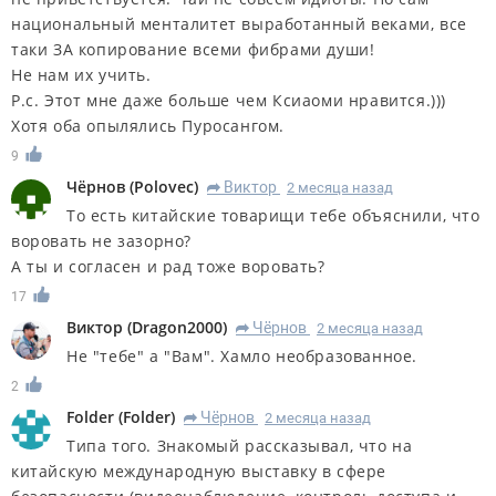
национальный менталитет выработанный веками, все
таки ЗА копирование всеми фибрами души!
Не нам их учить.
Р.с. Этот мне даже больше чем Ксиаоми нравится.)))
Хотя оба опылялись Пуросангом.
9
Чёрнов
(
Polovec
)
Виктор
2 месяца назад
R
То есть китайские товарищи тебе объяснили, что
воровать не зазорно?
А ты и согласен и рад тоже воровать?
17
Виктор
(
Dragon2000
)
Чёрнов
2 месяца назад
R
Не "тебе" а "Вам". Хамло необразованное.
2
Folder
(
Folder
)
Чёрнов
2 месяца назад
R
Типа того. Знакомый рассказывал, что на
китайскую международную выставку в сфере