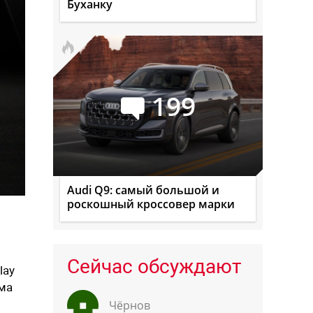
Буханку
199
Audi Q9: самый большой и
роскошный кроссовер марки
Сейчас обсуждают
lay
ема
Чёрнов