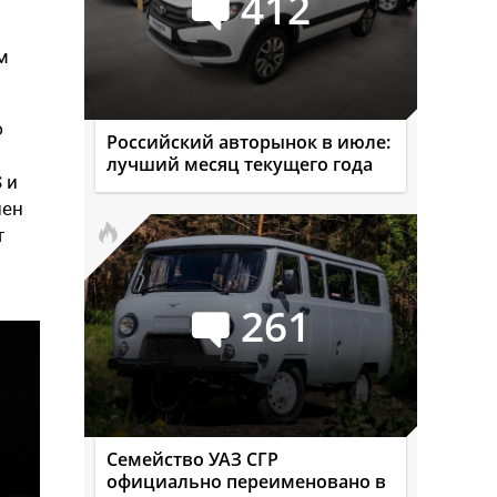
412
м
ю
Российский авторынок в июле:
лучший месяц текущего года
S
и
шен
т
261
Семейство УАЗ СГР
официально переименовано в