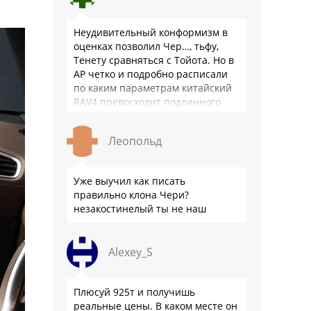
Неудивительный конформизм в
оценках позволил Чер…, тьфу,
Тенету сравняться с Тойота. Но в
АР четко и подробно расписали
по каким параметрам китайский
RAV4 превосходит подлинного
китайца: лучше и комфортнее
подвеска едет ровно и приятно …
Леопольд
Уже выучил как писать
правильно клона Чери?
незакостинелый ты не наш
Alexey_S
Плюсуй 925т и получишь
реальные цены. В каком месте он