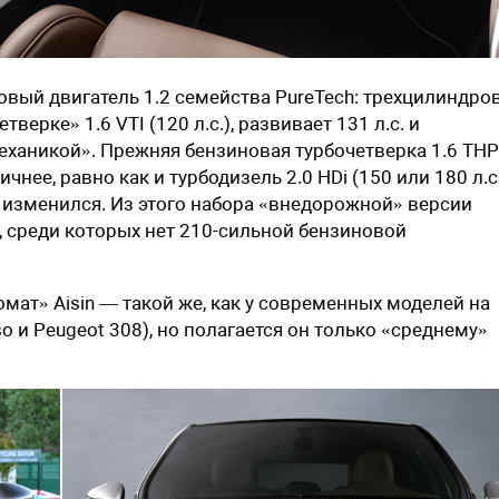
вый двигатель 1.2 семейства PureTech: трехцилиндро
ерке» 1.6 VTI (120 л.с.), развивает 131 л.с. и
механикой». Прежняя бензиновая турбочетверка 1.6 THP
чнее, равно как и турбодизель 2.0 HDi (150 или 180 л.с.
не изменился. Из этого набора «внедорожной» версии
, среди которых нет 210-сильной бензиновой
ат» Aisin — такой же, как у современных моделей на
o и Peugeot 308), но полагается он только «среднему»