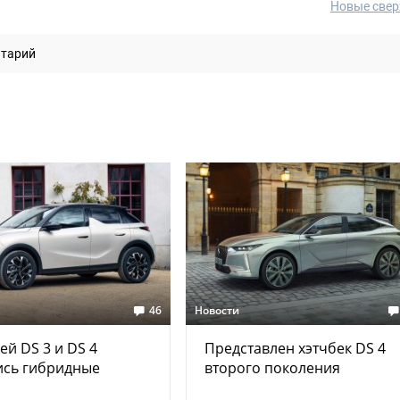
Новые свер
нтарий
46
Новости
ей DS 3 и DS 4
Представлен хэтчбек DS 4
ись гибридные
второго поколения