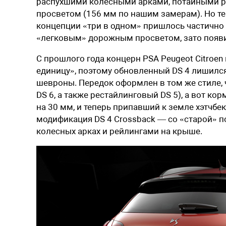
распухшими колесными арками, потайными р
просветом (156 мм по нашим замерам). Но т
концепции «три в одном» пришлось частично 
«легковым» дорожным просветом, зато появи
С прошлого года концерн PSA Peugeot Citroe
единицу», поэтому обновленный DS 4 лишился 
шевроны. Передок оформлен в том же стиле, 
DS 6
, а также
рестайлинговый DS 5
), а вот к
на 30 мм, и теперь припавший к земле хэтчбек
модификация DS 4 Crossback — со «старой» п
колесных арках и рейлингами на крыше.