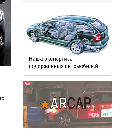
местном рынке. Ответ завода на
официальном бланке …
Наша экспертиза
подержанных автомобилей
то