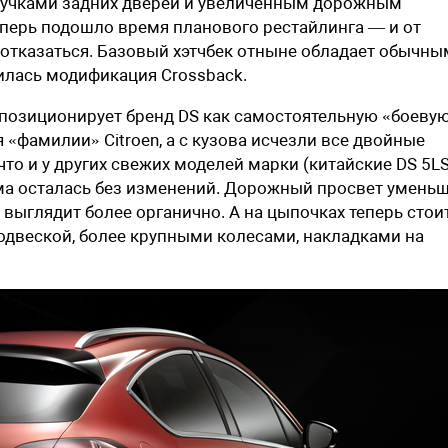
учками задних дверей и увеличенным дорожным
еперь подошло время планового рестайлинга — и от
отказаться. Базовый хэтчбек отныне обладает обычны
лась модификация Crossback.
n позиционирует бренд DS как самостоятельную «боеву
«фамилии» Citroen, а с кузова исчезли все двойные
что и у других свежих моделей марки (китайские
DS 5L
орма осталась без изменений. Дорожный просвет умень
 выглядит более органично. А на цыпочках теперь стои
одвеской, более крупными колесами, накладками на