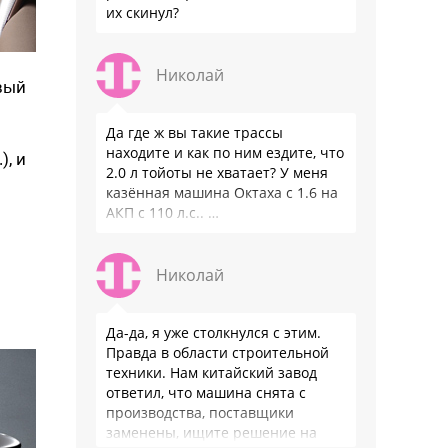
их скинул?
Николай
вый
Да где ж вы такие трассы
находите и как по ним ездите, что
), и
2.0 л тойоты не хватает? У меня
казённая машина Октаха с 1.6 на
АКП с 110 л.с.. …
Николай
Да-да, я уже столкнулся с этим.
Правда в области строительной
техники. Нам китайский завод
ответил, что машина снята с
производства, поставщики
заменены, ищите решение на