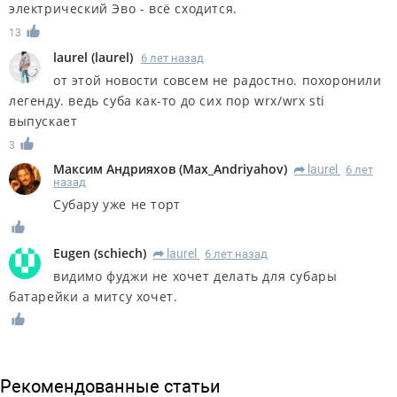
электрический Эво - всё сходится.
13
laurel
(
laurel
)
6 лет назад
от этой новости совсем не радостно. похоронили
легенду. ведь суба как-то до сих пор wrx/wrx sti
выпускает
3
Максим Андрияхов
(
Max_Andriyahov
)
laurel
6 лет
R
назад
Субару уже не торт
Eugen
(
schiech
)
laurel
6 лет назад
R
видимо фуджи не хочет делать для субары
батарейки а митсу хочет.
Рекомендованные статьи