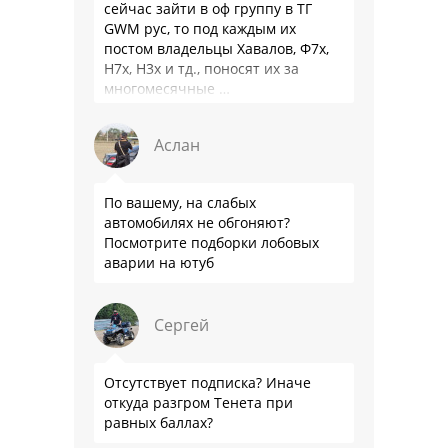
сейчас зайти в оф группу в ТГ
GWM рус, то под каждым их
постом владельцы Хавалов, Ф7х,
Н7х, Н3х и тд., поносят их за
многомесячные …
Аслан
По вашему, на слабых
автомобилях не обгоняют?
Посмотрите подборки лобовых
аварии на ютуб
Сергей
Отсутствует подписка? Иначе
откуда разгром Тенета при
равных баллах?