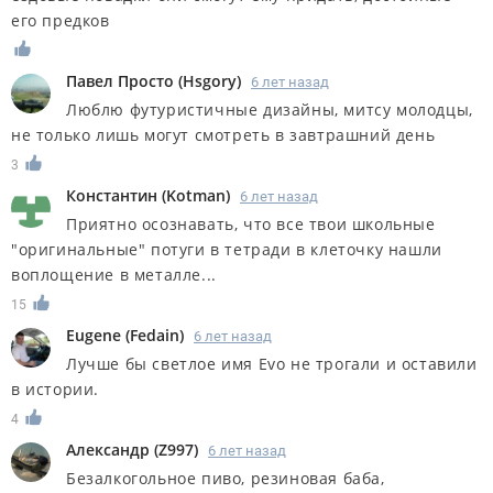
его предков
Павел Просто
(
Hsgory
)
6 лет назад
Люблю футуристичные дизайны, митсу молодцы,
не только лишь могут смотреть в завтрашний день
3
Константин
(
Kotman
)
6 лет назад
Приятно осознавать, что все твои школьные
"оригинальные" потуги в тетради в клеточку нашли
воплощение в металле...
15
Eugene
(
Fedain
)
6 лет назад
Лучше бы светлое имя Evo не трогали и оставили
в истории.
4
Александр
(
Z997
)
6 лет назад
Безалкогольное пиво, резиновая баба,