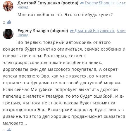
Дмитрий Евтушенко
(
poetda
)
Evgeny Shangin
6 лет
R
назад
Мне вот любопытно- Это кто нибудь купит?
2
Evgeny Shangin
(
bbgone
)
Дмитрий Евтушенко
6 лет
R
назад
Во-первых, товарный автомобиль от этого
концепта будет заметно отличаться, сейчас особенно и
спорить не о чем. Во-вторых, сегмент
электрокроссоверов пока не особенно велик,
дороговаты они для массового покупателя. А секрет
успеха прежнего Эво, как мне кажется, во многом
строился на фундаменте массовой доступной модели.
Если сейчас Мицубиси попробует выкатить дорогой
пепелац с налетом гламура, то это будет ошибкой. И в-
третьих, мы пока не знаем, какова будет изюминка
возрожденного Эво. Если яркий характер будет лишь в
дизайне, то этого для хороших продаж может оказаться
маловато...
1