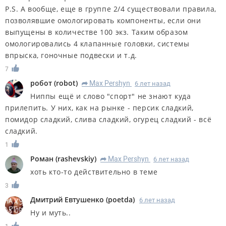
P.S. А вообще, еще в группе 2/4 существовали правила,
позволявшие омологировать компоненты, если они
выпущены в количестве 100 экз. Таким образом
омологировались 4 клапанные головки, системы
впрыска, гоночные подвески и т.д.
7
робот
(
robot
)
Max Pershyn
6 лет назад
R
Ниппы ещё и слово "спорт" не знают куда
прилепить. У них, как на рынке - персик сладкий,
помидор сладкий, слива сладкий, огурец сладкий - всё
сладкий.
1
Роман
(
rashevskiy
)
Max Pershyn
6 лет назад
R
хоть кто-то действительно в теме
3
Дмитрий Евтушенко
(
poetda
)
6 лет назад
Ну и муть..