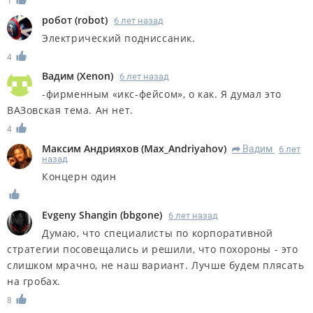
1
робот
(
robot
)
6 лет назад
Электрический подниссаник.
4
Вадим
(
Xenon
)
6 лет назад
-фирменным «икс-фейсом», о как. Я думал это
ВАЗовская тема. Ан нет.
4
Максим Андрияхов
(
Max_Andriyahov
)
Вадим
6 лет
R
назад
Концерн один
Evgeny Shangin
(
bbgone
)
6 лет назад
Думаю, что специалисты по корпоративной
стратегии посовещались и решили, что похороны - это
слишком мрачно, не наш вариант. Лучше будем плясать
на гробах.
8