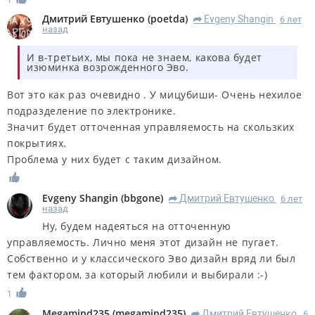
Дмитрий Евтушенко
(
poetda
)
Evgeny Shangin
6 лет
R
назад
И в-третьих, мы пока не знаем, какова будет
изюминка возрожденного Эво.
Вот это как раз очевидно . У мицубиши- Очень нехилое
подразделение по электронике.
Значит будет отточенная управляемость на скользких
покрытиях.
Проблема у них будет с таким дизайном.
Evgeny Shangin
(
bbgone
)
Дмитрий Евтушенко
6 лет
R
назад
Ну, будем надеяться на отточенную
управляемость. Лично меня этот дизайн не пугает.
Собственно и у классического Эво дизайн вряд ли был
тем фактором, за который любили и выбирали :-)
1
Megamind235
(
megamind235
)
Дмитрий Евтушенко
6
R