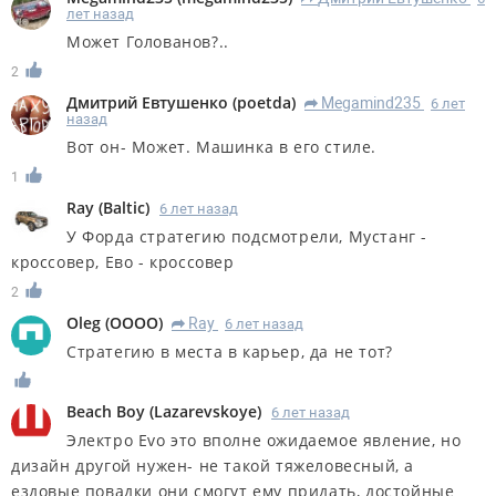
лет назад
Может Голованов?..
2
Дмитрий Евтушенко
(
poetda
)
Megamind235
6 лет
R
назад
Вот он- Может. Машинка в его стиле.
1
Ray
(
Baltic
)
6 лет назад
У Форда стратегию подсмотрели, Мустанг -
кроссовер, Ево - кроссовер
2
Oleg
(
OOOO
)
Ray
6 лет назад
R
Стратегию в места в карьер, да не тот?
Beach Boy
(
Lazarevskoye
)
6 лет назад
Электро Evo это вполне ожидаемое явление, но
дизайн другой нужен- не такой тяжеловесный, а
ездовые повадки они смогут ему придать, достойные