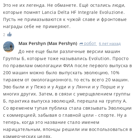
Это не их легенда. Не обманете. Ещё остались люди,
которые помнят Lancia Delta HF Integrale
Evo
luzione.
Пусть не примазываются к чужой славе и фронтовые
награды себе не примеряют.
2
Max Pershyn
(
Max Pershyn
)
робот
6 лет назад
R
До нее еще были различные версии машин
Группы Б, которые тоже назывались Evolution. Просто
по правилам омологации ФИА после первого выпуска в
200 машин можно было выпускать эволюцию, 10%
тиражем от омологационного, то есть всего 20 машин.
Эво были и у Пежо и у Ауди и у Лянчи и у Порше и у
многих других. Затем, в связи с умерщвлением группы
Б, практика выпуска эволюций, перешла на группу А.
Со временем тупая публика стала связывать Эволюции
с коммерцией, забывая о главной цели - спорте. Ну а
теперь, когда это название стало именем
нарицательным, японцы решили им воспользоваться в
коммерческих целях.