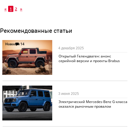
«
1
2
»
Рекомендованные статьи
Новости
14
4 декабря 2025
Открытый Гелендваген: анонс
серийной версии и проекты Brabus
Новости
83
3 июня 2025
Электрический Mercedes-Benz G-класса
оказался рыночным провалом