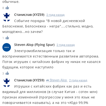
обычные.
8
Станислав
(
XYZ59
)
2 года назад
Событие порядка "В новой диснеевской
Белоснежке, Белоснежка - негра"....стильно, модно,
молодёжно...но зачем?
1
Steven Alop
(
Flying Spur
)
2 года назад
Электромобилизация только так и
воспринимается естественным развитием автопрома.
Поток игрушек с китайских фабрик ну никак не казался
будущим, которое наступило
3
Станислав
(
XYZ59
)
Steven Alop
2 года назад
R
Игрушки с китайских фабрик как раз и есть
видимый для миллионов (в случае Китая - сотен млн)
признак изменений (прогрессом у меня это язык не
поворачивается называть), а на это чЮдо 99,9%