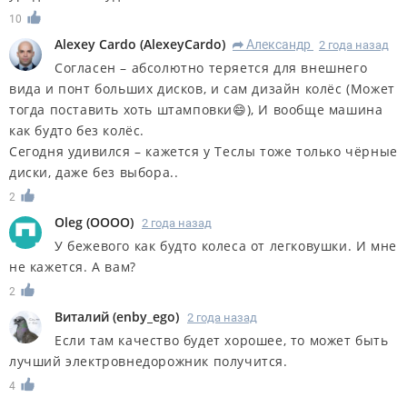
10
Alexey Cardo
(
AlexeyCardo
)
Александр
2 года назад
R
Согласен – абсолютно теряется для внешнего
вида и понт больших дисков, и сам дизайн колёс (Может
тогда поставить хоть штамповки😄), И вообще машина
как будто без колёс.
Сегодня удивился – кажется у Теслы тоже только чёрные
диски, даже без выбора..
2
Oleg
(
OOOO
)
2 года назад
У бежевого как будто колеса от легковушки. И мне
не кажется. А вам?
2
Виталий
(
enby_ego
)
2 года назад
Если там качество будет хорошее, то может быть
лучший электровнедорожник получится.
4