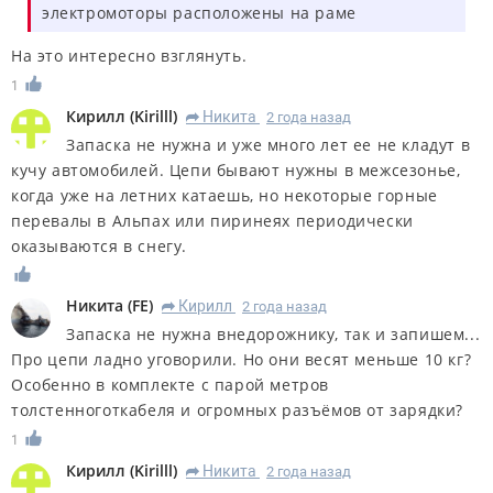
электромоторы расположены на раме
На это интересно взглянуть.
1
Кирилл
(
Kirilll
)
Никита
2 года назад
R
Запаска не нужна и уже много лет ее не кладут в
кучу автомобилей. Цепи бывают нужны в межсезонье,
когда уже на летних катаешь, но некоторые горные
перевалы в Альпах или пиринеях периодически
оказываются в снегу.
Никита
(
FE
)
Кирилл
2 года назад
R
Запаска не нужна внедорожнику, так и запишем...
Про цепи ладно уговорили. Но они весят меньше 10 кг?
Особенно в комплекте с парой метров
толстенноготкабеля и огромных разъёмов от зарядки?
1
Кирилл
(
Kirilll
)
Никита
2 года назад
R