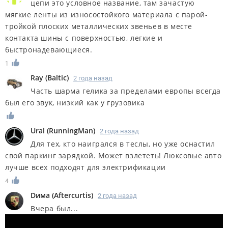
цепи это условное название, там зачастую
мягкие ленты из износостойкого материала с парой-
тройкой плоских металлических звеньев в месте
контакта шины с поверхностью, легкие и
быстронадевающиеся.
1
Ray
(
Baltic
)
2 года назад
Часть шарма гелика за пределами европы всегда
был его звук, низкий как у грузовика
Ural
(
RunningMan
)
2 года назад
Для тех, кто наигрался в теслы, но уже оснастил
свой паркинг зарядкой. Может взлететь! Люксовые авто
лучше всех подходят для электрификации
4
Dима
(
Aftercurtis
)
2 года назад
Вчера был...