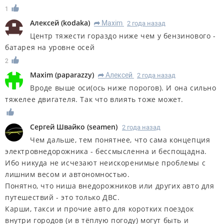
1
Алексей
(
kodaka
)
Maxim
2 года назад
R
Центр тяжести гораздо ниже чем у бензинового -
батарея на уровне осей
2
Maxim
(
paparazzy
)
Алексей
2 года назад
R
Вроде выше оси(ось ниже порогов). И она сильно
тяжелее двигателя. Так что влиять тоже может.
Сергей Швайко
(
seamen
)
2 года назад
Чем дальше, тем понятнее, что сама концепция
электровнедорожника - бессмысленна и беспощадна.
Ибо никуда не исчезают неискоренимые проблемы с
лишним весом и автономностью.
Понятно, что ниша внедорожников или других авто для
путешествий - это только ДВС.
Карши, такси и прочие авто для коротких поездок
внутри городов (и в тёплую погоду) могут быть и