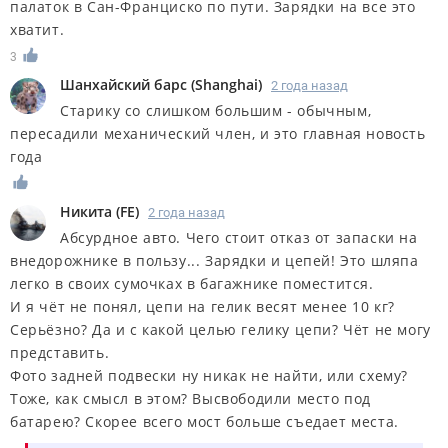
палаток в Сан-Франциско по пути. Зарядки на все это
хватит.
3
Шанхайский барс
(
Shanghai
)
2 года назад
Старику со слишком большим - обычным,
пересадили механический член, и это главная новость
года
Никита
(
FE
)
2 года назад
Абсурдное авто. Чего стоит отказ от запаски на
внедорожнике в пользу... Зарядки и цепей! Это шляпа
легко в своих сумочках в багажнике поместится.
И я чёт не понял, цепи на гелик весят менее 10 кг?
Серьёзно? Да и с какой целью гелику цепи? Чёт не могу
представить.
Фото задней подвески ну никак не найти, или схему?
Тоже, как смысл в этом? Высвободили место под
батарею? Скорее всего мост больше съедает места.