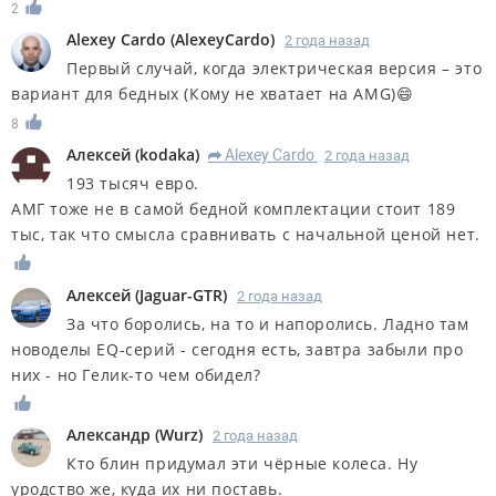
2
Alexey Cardo
(
AlexeyCardo
)
2 года назад
Первый случай, когда электрическая версия – это
вариант для бедных (Кому не хватает на AMG)😄
8
Алексей
(
kodaka
)
Alexey Cardo
2 года назад
R
193 тысяч евро.
АМГ тоже не в самой бедной комплектации стоит 189
тыс, так что смысла сравнивать с начальной ценой нет.
Алексей
(
Jaguar-GTR
)
2 года назад
За что боролись, на то и напоролись. Ладно там
новоделы EQ-серий - сегодня есть, завтра забыли про
них - но Гелик-то чем обидел?
Александр
(
Wurz
)
2 года назад
Кто блин придумал эти чёрные колеса. Ну
уродство же, куда их ни поставь.