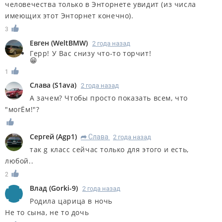
человечества только в Энторнете увидит (из числа
имеющих этот Энторнет конечно).
3
Евген
(
WeltBMW
)
2 года назад
Герр! У Вас снизу что-то торчит!
😁
1
Слава
(
S1ava
)
2 года назад
А зачем? Чтобы просто показать всем, что
"могЁм!"?
Сергей
(
Agp1
)
Слава
2 года назад
R
так g класс сейчас только для этого и есть,
любой..
2
Влад
(
Gorki-9
)
2 года назад
Родила царица в ночь
Не то сына, не то дочь