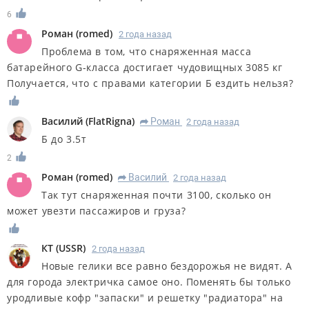
6
Роман
(
romed
)
2 года назад
Проблема в том, что снаряженная масса
батарейного G-класса достигает чудовищных 3085 кг
Получается, что с правами категории Б ездить нельзя?
Василий
(
FlatRigna
)
Роман
2 года назад
R
Б до 3.5т
2
Роман
(
romed
)
Василий
2 года назад
R
Так тут снаряженная почти 3100, сколько он
может увезти пассажиров и груза?
КT
(
USSR
)
2 года назад
Новые гелики все равно бездорожья не видят. А
для города электричка самое оно. Поменять бы только
уродливые кофр "запаски" и решетку "радиатора" на