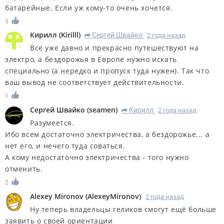
батарейные. Если уж кому-то очень хочется.
5
Кирилл
(
Kirilll
)
Сергей Швайко
2 года назад
R
Все уже давно и прекрасно путешествуют на
электро, а бездорожья в Европе нужно искать
специально (а нередко и пропуск туда нужен). Так что
ваш вывод не соответствует действительности.
1
Сергей Швайко
(
seamen
)
Кирилл
2 года назад
R
Разумеется.
Ибо всем достаточно электричества, а бездорожье... а
нет его, и нечего туда соваться.
А кому недостаточно электричества - того нужно
отменить.
2
Alexey Mironov
(
AlexeyMironov
)
2 года назад
Ну теперь владельцы геликов смогут ещё больше
заявить о своей ориентации