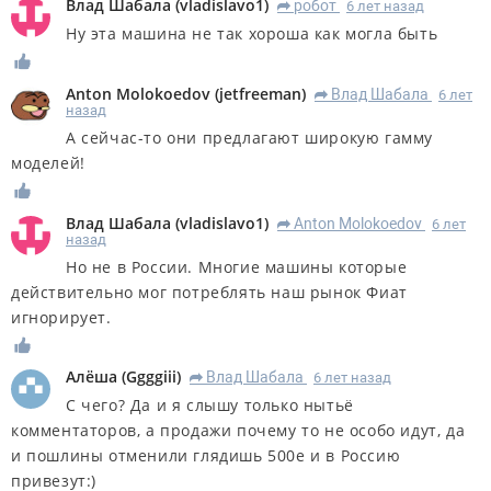
Влад Шабала
(
vladislavo1
)
робот
6 лет назад
R
Ну эта машина не так хороша как могла быть
Anton Molokoedov
(
jetfreeman
)
Влад Шабала
6 лет
R
назад
А сейчас-то они предлагают широкую гамму
моделей!
Влад Шабала
(
vladislavo1
)
Anton Molokoedov
6 лет
R
назад
Но не в России. Многие машины которые
действительно мог потреблять наш рынок Фиат
игнорирует.
Алёша
(
Ggggiii
)
Влад Шабала
6 лет назад
R
С чего? Да и я слышу только нытьё
комментаторов, а продажи почему то не особо идут, да
и пошлины отменили глядишь 500е и в Россию
привезут:)