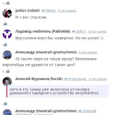
3
робот
(
robot
)
Alexey
6 лет назад
R
И с вас спросим.
Ладовод-любитель
(
Pablo666
)
робот
6 лет назад
R
Муссолини взял бы, наверное. Но не успел! :)
Александр
(
maserati-granturismo
)
6 лет назад
35 тысяч евро за такую кроху? Экономные
европейцы не удавятся от таких цен?
6
Алексей Фурзиков
(
furzik
)
Александр
6 лет назад
R
хотя в эту сумму уже включена установка
домашнего зарядного устройства easyWallbox.
Александр
(
maserati-granturismo
)
Алексей
R
Фурзиков
6 лет назад