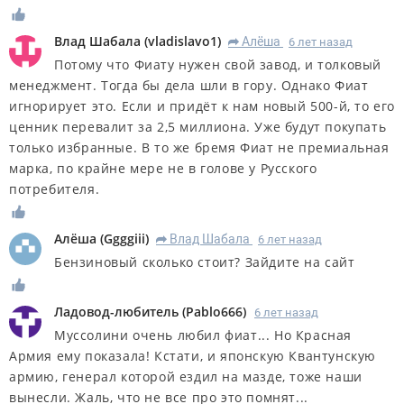
Влад Шабала
(
vladislavo1
)
Алёша
6 лет назад
R
Потому что Фиату нужен свой завод, и толковый
менеджмент. Тогда бы дела шли в гору. Однако Фиат
игнорирует это. Если и придёт к нам новый 500-й, то его
ценник перевалит за 2,5 миллиона. Уже будут покупать
только избранные. В то же бремя Фиат не премиальная
марка, по крайне мере не в голове у Русского
потребителя.
Алёша
(
Ggggiii
)
Влад Шабала
6 лет назад
R
Бензиновый сколько стоит? Зайдите на сайт
Ладовод-любитель
(
Pablo666
)
6 лет назад
Муссолини очень любил фиат... Но Красная
Армия ему показала! Кстати, и японскую Квантунскую
армию, генерал которой ездил на мазде, тоже наши
вынесли. Жаль, что не все про это помнят...