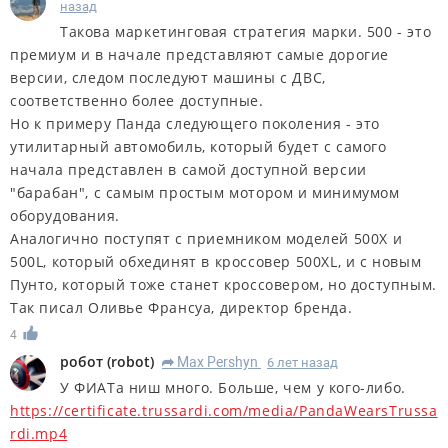
назад
Такова маркетинговая стратегия марки. 500 - это
премиум и в начале представляют самые дорогие
версии, следом последуют машины с ДВС,
соответственно более доступные.
Но к примеру Панда следующего поколения - это
утилитарный автомобиль, который будет с самого
начала представлен в самой доступной версии
"барабан", с самым простым мотором и минимумом
оборудования.
Аналогично поступят с приемником моделей 500X и
500L, который обхединят в кроссовер 500XL, и с новым
Пунто, который тоже станет кроссовером, но доступным.
Так писал Оливье Франсуа, директор бренда.
4
робот
(
robot
)
Max Pershyn
6 лет назад
R
У ФИАТа ниш много. Больше, чем у кого-либо.
https://certificate.trussardi.com/media/PandaWearsTrussa
rdi.mp4