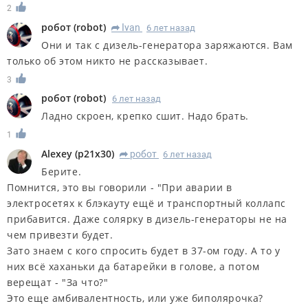
2
робот
(
robot
)
Ivan
6 лет назад
R
Они и так с дизель-генератора заряжаются. Вам
только об этом никто не рассказывает.
3
робот
(
robot
)
6 лет назад
Ладно скроен, крепко сшит. Надо брать.
1
Alexey
(
p21x30
)
робот
6 лет назад
R
Берите.
Помнится, это вы говорили - "При аварии в
электросетях к блэкауту ещё и транспортный коллапс
прибавится. Даже солярку в дизель-генераторы не на
чем привезти будет.
Зато знаем с кого спросить будет в 37-ом году. А то у
них всё хаханьки да батарейки в голове, а потом
верещат - "За что?"
Это еще амбивалентность, или уже биполярочка?