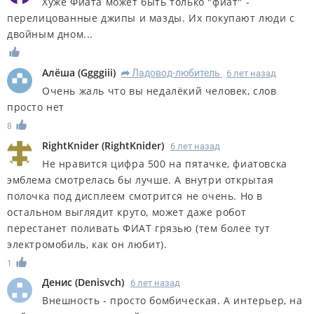
Хуже Фиата может быть только "фиат" -
перелицованные джипы и мазды. Их покупают люди с
двойным дном...
Алёша
(
Ggggiii
)
Ладовод-любитель
6 лет назад
R
Очень жаль что вы недалёкий человек, слов
просто нет
8
RightKnider
(
RightKnider
)
6 лет назад
Не нравится цифра 500 на пятачке, фиатовска
эмблема смотрелась бы лучше. А внутри открытая
полочка под дисплеем смотрится не очень. Но в
остальном выглядит круто, может даже робот
перестанет поливать ФИАТ грязью (тем более тут
электромобиль, как он любит).
1
Денис
(
Denisvch
)
6 лет назад
Внешность - просто бомбическая. А интерьер, на