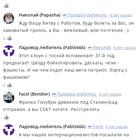
Николай
(
Papasha
)
Ладовод-любитель
6 лет назад
R
Жду Вашу битву с Роботом, буду болеть за Вас, он
хамоватый тролль, а Вы - вежливый, мое почтение. :)
4
Ладовод-любитель
(
Pablo666
)
Николай
6 лет назад
R
Этот клоун с тоской вспоминает 37-й год,
предлагает Шкоду бойкотировать, дескать, чехи -
фашисты. И на чем ездит наш мега-патриот, борец с
фашизмом?
2
Facel
(
Bendier
)
Ладовод-любитель
6 лет назад
R
Франко Голубую дивизию под Сталинград
отправил, а вы СЕАТ хотите. Расстрелять
Ладовод-любитель
(
Pablo666
)
Facel
6 лет назад
R
А мы наших интернационалистов посылали на