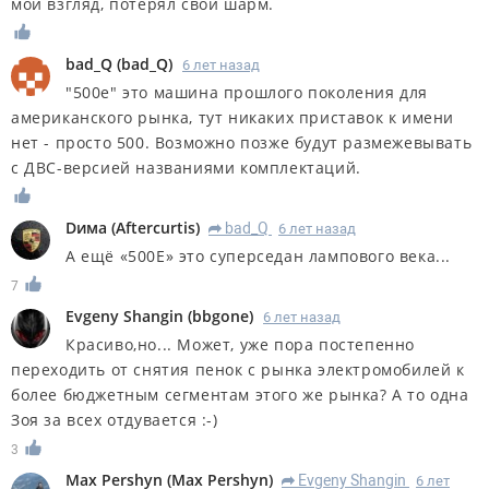
мой взгляд, потерял свой шарм.
bad_Q
(
bad_Q
)
6 лет назад
"500e" это машина прошлого поколения для
американского рынка, тут никаких приставок к имени
нет - просто 500. Возможно позже будут размежевывать
с ДВС-версией названиями комплектаций.
Dима
(
Aftercurtis
)
bad_Q
6 лет назад
R
А ещё «500Е» это суперседан лампового века...
7
Evgeny Shangin
(
bbgone
)
6 лет назад
Красиво,но... Может, уже пора постепенно
переходить от снятия пенок с рынка электромобилей к
более бюджетным сегментам этого же рынка? А то одна
Зоя за всех отдувается :-)
3
Max Pershyn
(
Max Pershyn
)
Evgeny Shangin
6 лет
R