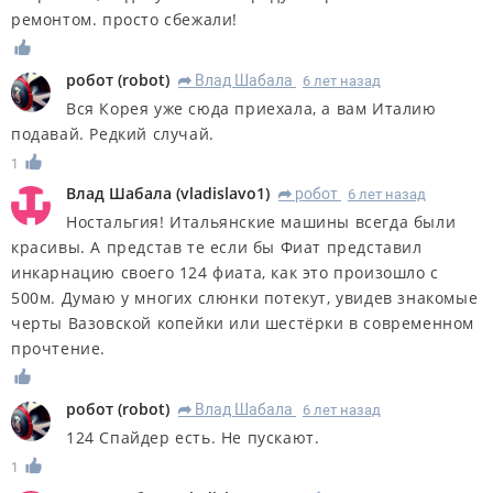
ремонтом. просто сбежали!
робот
(
robot
)
Влад Шабала
6 лет назад
R
Вся Корея уже сюда приехала, а вам Италию
подавай. Редкий случай.
1
Влад Шабала
(
vladislavo1
)
робот
6 лет назад
R
Ностальгия! Итальянские машины всегда были
красивы. А представ те если бы Фиат представил
инкарнацию своего 124 фиата, как это произошло с
500м. Думаю у многих слюнки потекут, увидев знакомые
черты Вазовской копейки или шестёрки в современном
прочтение.
робот
(
robot
)
Влад Шабала
6 лет назад
R
124 Спайдер есть. Не пускают.
1