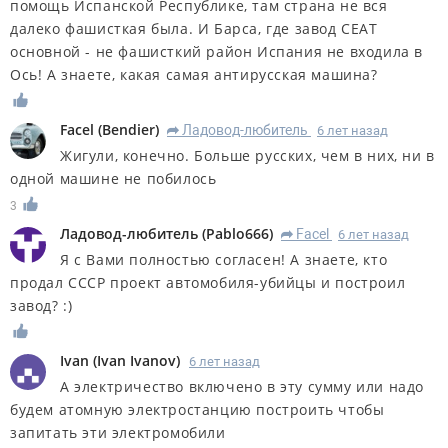
помощь Испанской Республике, там страна не вся
далеко фашисткая была. И Барса, где завод СЕАТ
основной - не фашисткий район Испания не входила в
Ось! А знаете, какая самая антирусская машина?
Facel
(
Bendier
)
Ладовод-любитель
6 лет назад
R
Жигули, конечно. Больше русских, чем в них, ни в
одной машине не побилось
3
Ладовод-любитель
(
Pablo666
)
Facel
6 лет назад
R
Я с Вами полностью согласен! А знаете, кто
продал СССР проект автомобиля-убийцы и построил
завод? :)
Ivan
(
Ivan Ivanov
)
6 лет назад
А электричество включено в эту сумму или надо
будем атомную электростанцию построить чтобы
запитать эти электромобили