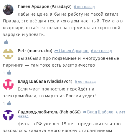
Павел Архаров
(
Paradayz
)
6 лет назад
Кабы не цена, я бы на работу на такой катал!
Правда, это всё для тех, у кого дом частный. Тем кто в
квартире, остаётся только на терминалы скоростной
зарядки и уповать.
Petr
(
mpetrucho
)
Павел Архаров
6 лет назад
R
Вы забыли про подземные и многоуровневые
паркинги — там тоже есть электричество
1
Влад Шабала
(
vladislavo1
)
6 лет назад
Если Фиат полностью перейдёт на
электромобили, то марка из России уедет!
1
Ладовод-любитель
(
Pablo666
)
Влад Шабала
6 лет
R
назад
фиата в РФ уже лет 15 нет. представительство
закрылось, киданув много народу с гарантийным