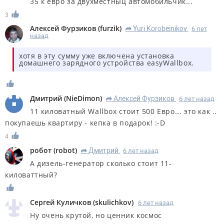
35 к евро за двухместныц автомобильчик...
3
Алексей Фурзиков
(
furzik
)
Yuri Korobeinikov
6 лет
R
назад
хотя в эту сумму уже включена установка
домашнего зарядного устройства easyWallbox.
Дмитрий
(
NieDimon
)
Алексей Фурзиков
6 лет назад
R
11 киловатный Wallbox стоит 500 Евро... это как ..
покупаешь квартиру - кепка в подарок! :-D
4
робот
(
robot
)
Дмитрий
6 лет назад
R
А дизель-генератор сколько стоит 11-
киловаттный?
Сергей Куличков
(
skulichkov
)
6 лет назад
Ну очень крутой, но ценник космос