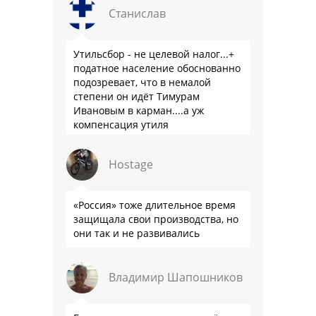
Станислав
Утильсбор - не целевой налог...+
податное население обоснованно
подозревает, что в немалой
степени он идёт Тимурам
Ивановым в карман....а уж
компенсация утиля
производителям настолько мутна,
что прям эталон коррупции
Hostage
«Россия» тоже длительное время
защищала свои производства, но
они так и не развивались
Владимир Шапошников