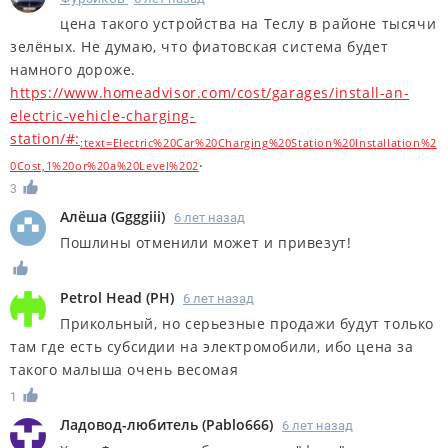
цена такого устройства на Теслу в районе тысячи
зелёных. Не думаю, что фиатовская система будет
намного дороже.
https://www.homeadvisor.com/cost/garages/install-an-
electric-vehicle-charging-
station/#:
:text=Electric%20Car%20Charging%20Station%20Installation%2
.
0Cost,1%20or%20a%20Level%202
3
Алёша
(
Ggggiii
)
6 лет назад
Пошлины отменили может и привезут!
Petrol Head
(
PH
)
6 лет назад
Прикольный, но серьезные продажи будут только
там где есть субсидии на электромобили, ибо цена за
такого малыша очень весомая
1
Ладовод-любитель
(
Pablo666
)
6 лет назад