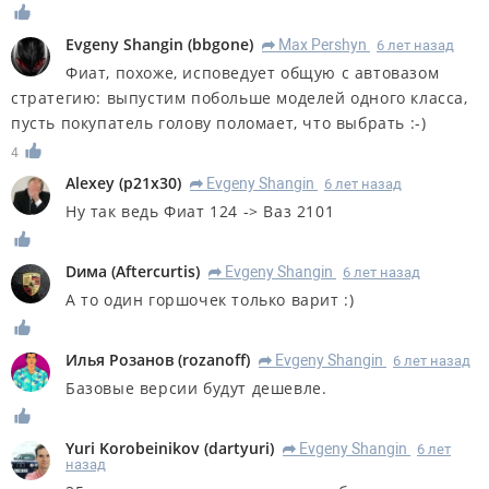
Evgeny Shangin
(
bbgone
)
Max Pershyn
6 лет назад
R
Фиат, похоже, исповедует общую с автовазом
стратегию: выпустим побольше моделей одного класса,
пусть покупатель голову поломает, что выбрать :-)
4
Alexey
(
p21x30
)
Evgeny Shangin
6 лет назад
R
Ну так ведь Фиат 124 -> Ваз 2101
Dима
(
Aftercurtis
)
Evgeny Shangin
6 лет назад
R
А то один горшочек только варит :)
Илья Розанов
(
rozanoff
)
Evgeny Shangin
6 лет назад
R
Базовые версии будут дешевле.
Yuri Korobeinikov
(
dartyuri
)
Evgeny Shangin
6 лет
R
назад