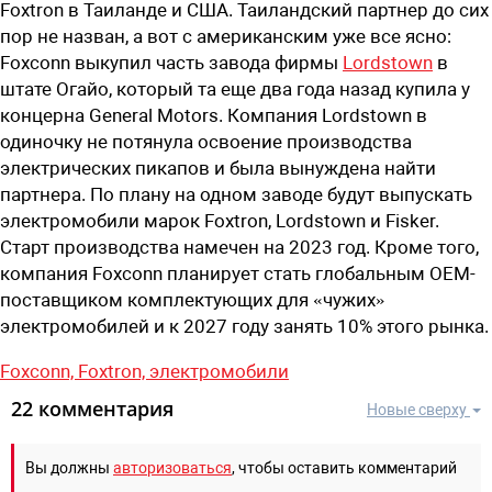
Foxtron в Таиланде и США. Таиландский партнер до сих
пор не назван, а вот с американским уже все ясно:
Foxconn выкупил часть завода фирмы
Lordstown
в
штате Огайо, который та еще два года назад купила у
концерна General Motors. Компания Lordstown в
одиночку не потянула освоение производства
электрических пикапов и была вынуждена найти
партнера. По плану на одном заводе будут выпускать
электромобили марок Foxtron, Lordstown и Fisker.
Старт производства намечен на 2023 год. Кроме того,
компания Foxconn планирует стать глобальным OEM-
поставщиком комплектующих для «чужих»
электромобилей и к 2027 году занять 10% этого рынка.
Foxconn,
Foxtron,
электромобили
22 комментария
Новые сверху
Вы должны
авторизоваться
, чтобы оставить комментарий