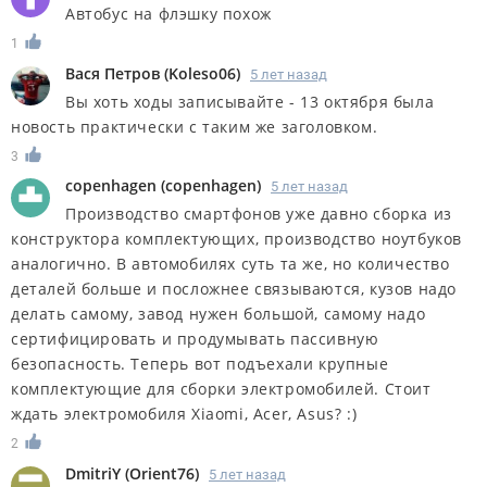
Автобус на флэшку похож
1
Вася Петров
(
Koleso06
)
5 лет назад
Вы хоть ходы записывайте - 13 октября была
новость практически с таким же заголовком.
3
copenhagen
(
copenhagen
)
5 лет назад
Производство смартфонов уже давно сборка из
конструктора комплектующих, производство ноутбуков
аналогично. В автомобилях суть та же, но количество
деталей больше и посложнее связываются, кузов надо
делать самому, завод нужен большой, самому надо
сертифицировать и продумывать пассивную
безопасность. Теперь вот подъехали крупные
комплектующие для сборки электромобилей. Стоит
ждать электромобиля Xiaomi, Acer, Asus? :)
2
DmitriY
(
Orient76
)
5 лет назад