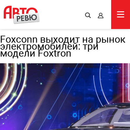
s
Foxconn выходит на рынок
электромобилей: три
модели Foxtron