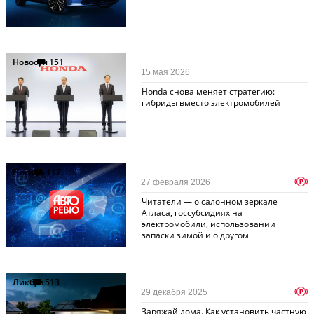
Новости
151
15 мая 2026
Honda снова меняет стратегию:
гибриды вместо электромобилей
Письма
117
p
27 февраля 2026
Читатели — о салонном зеркале
Атласа, госсубсидиях на
электромобили, использовании
запаски зимой и о другом
Ликбез
513
p
29 декабря 2025
Заряжай дома. Как установить частную