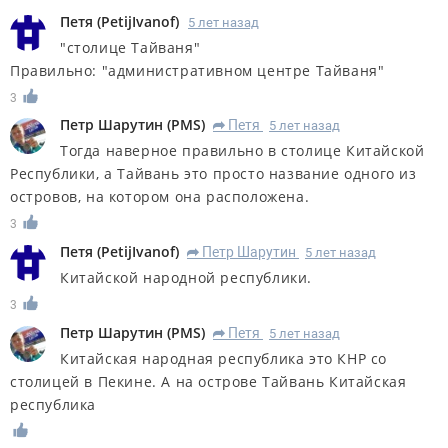
Петя
(
PetijIvanof
)
5 лет назад
"столице Тайваня"
Правильно: "административном центре Тайваня"
3
Петр Шарутин
(
PMS
)
Петя
5 лет назад
R
Тогда наверное правильно в столице Китайской
Республики, а Тайвань это просто название одного из
островов, на котором она расположена.
3
Петя
(
PetijIvanof
)
Петр Шарутин
5 лет назад
R
Китайской народной республики.
3
Петр Шарутин
(
PMS
)
Петя
5 лет назад
R
Китайская народная республика это КНР со
столицей в Пекине. А на острове Тайвань Китайская
республика