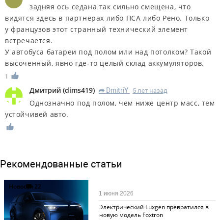
задняя ось седана так сильно смещена, что
видятся здесь в партнёрах либо ПСА либо Рено. Только
у французов этот странный технический элемент
встречается.
У автобуса батареи под полом или над потолком? Такой
высоченный, явно где-то целый склад аккумуляторов.
1
Дмитрий
(
dims419
)
DmitriY
5 лет назад
R
Однозначно под полом, чем ниже центр масс, тем
устойчивей авто.
Рекомендованные статьи
Новости
22
1 июня 2026
Электрический Luxgen превратился в
новую модель Foxtron