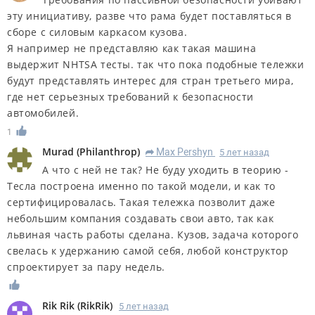
эту инициативу, разве что рама будет поставляться в
сборе с силовым каркасом кузова.
Я например не представляю как такая машина
выдержит NHTSA тесты. так что пока подобные тележки
будут представлять интерес для стран третьего мира,
где нет серьезных требований к безопасности
автомобилей.
1
Murad
(
Philanthrop
)
Max Pershyn
5 лет назад
R
А что с ней не так? Не буду уходить в теорию -
Тесла построена именно по такой модели, и как то
сертифицировалась. Такая тележка позволит даже
небольшим компания создавать свои авто, так как
львиная часть работы сделана. Кузов, задача которого
свелась к удержанию самой себя, любой конструктор
спроектирует за пару недель.
Rik Rik
(
RikRik
)
5 лет назад