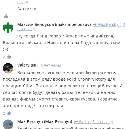
назад
Баттисту
Максим Белоусов
(
maksimbelousov
)
Max Pershyn
5
R
лет назад
Ну тогда Лэнд Ровер / Ягуар тоже индийская,
Вольво китайская, а Ниссан и наша Лада французские
:)))
2
Valery
(
NF
)
5 лет назад
Вначале все легковые машины были рамные,
последняя в этом ряду вроде Ford Crown Victory для
полиции США. Потом все перешли на несущий кузов. А
сейчас опять будут делать рамы (тележки), а на них
разные фирмы смогут ставить свои кузова. Развитие
автопрома идет по спирали.
2
Max Pershyn
(
Max Pershyn
)
Valery
5 лет назад
R
Требования по пассивной безопасности убивают