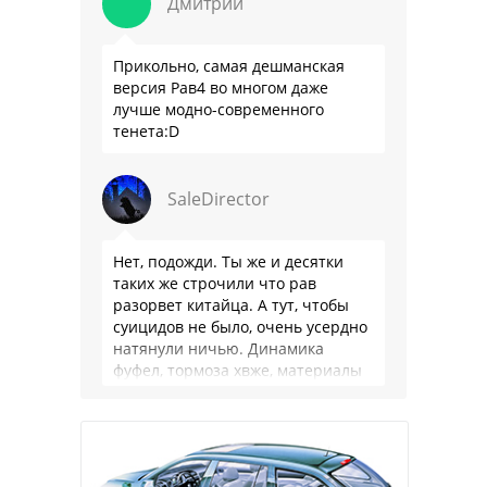
Дмитрий
Прикольно, самая дешманская
версия Рав4 во многом даже
лучше модно-современного
тенета:D
SaleDirector
Нет, подожди. Ты же и десятки
таких же строчили что рав
разорвет китайца. А тут, чтобы
суицидов не было, очень усердно
натянули ничью. Динамика
фуфел, тормоза хвже, материалы
салона хуже. Не, …