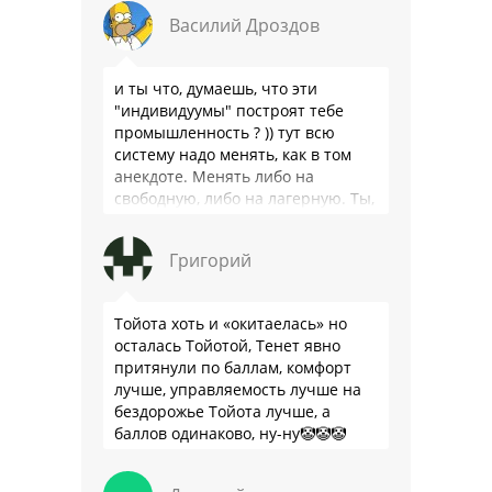
Или только две крайности? Хватит
Василий Дроздов
…
и ты что, думаешь, что эти
"индивидуумы" построят тебе
промышленность ? )) тут всю
систему надо менять, как в том
анекдоте. Менять либо на
свободную, либо на лагерную. Ты,
я так понимаю, …
Григорий
Тойота хоть и «окитаелась» но
осталась Тойотой, Тенет явно
притянули по баллам, комфорт
лучше, управляемость лучше на
бездорожье Тойота лучше, а
баллов одинаково, ну-ну🤡🤡🤡