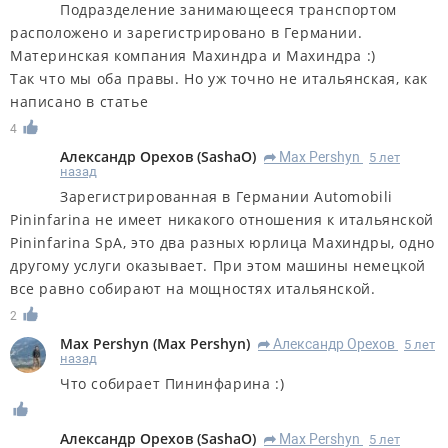
Подразделение занимающееся транспортом
расположено и зарегистрировано в Германии.
Материнская компания Махиндра и Махиндра :)
Так что мы оба правы. Но уж точно не итальянская, как
написано в статье
4
Александр Орехов
(
SashaO
)
Max Pershyn
5 лет
R
назад
Зарегистрированная в Германии Automobili
Pininfarina не имеет никакого отношения к итальянской
Pininfarina SpA, это два разных юрлица Махиндры, одно
другому услуги оказывает. При этом машины немецкой
все равно собирают на мощностях итальянской.
2
Max Pershyn
(
Max Pershyn
)
Александр Орехов
5 лет
R
назад
Что собирает Пининфарина :)
Александр Орехов
(
SashaO
)
Max Pershyn
5 лет
R