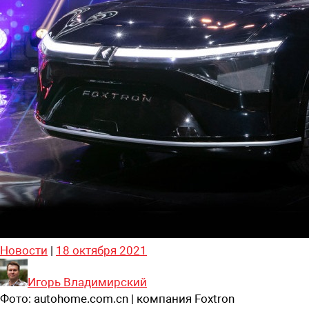
Новости
|
18 октября 2021
Игорь Владимирский
Фото:
autohome.com.cn | компания Foxtron