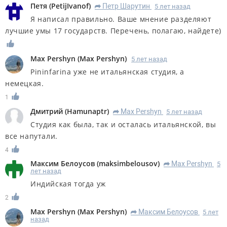
Петя
(
PetijIvanof
)
Петр Шарутин
5 лет назад
R
Я написал правильно. Ваше мнение разделяют
лучшие умы 17 государств. Перечень, полагаю, найдете)
Max Pershyn
(
Max Pershyn
)
5 лет назад
Pininfarina уже не итальянская студия, а
немецкая.
1
Дмитрий
(
Hamunaptr
)
Max Pershyn
5 лет назад
R
Студия как была, так и осталась итальянской, вы
все напутали.
4
Максим Белоусов
(
maksimbelousov
)
Max Pershyn
5
R
лет назад
Индийская тогда уж
2
Max Pershyn
(
Max Pershyn
)
Максим Белоусов
5 лет
R
назад