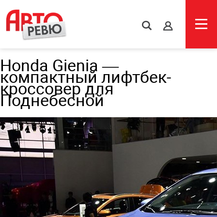
s
Honda Gienia —
компактный лифтбек-
кроссовер для
Поднебесной