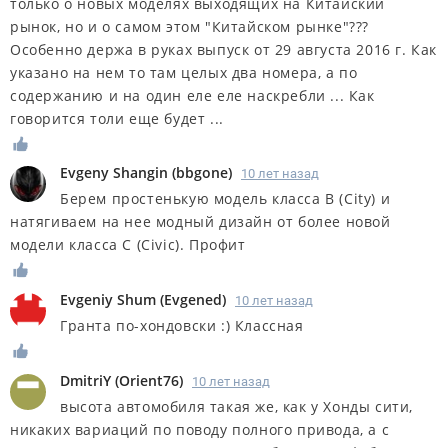
только о новых моделях выходящих на Китайский
рынок, но и о самом этом "Китайском рынке"???
Особенно держа в руках выпуск от 29 августа 2016 г. Как
указано на нем то там целых два номера, а по
содержанию и на один еле еле наскребли ... Как
говорится толи еще будет ...
Evgeny Shangin
(
bbgone
)
10 лет назад
Берем простенькую модель класса В (City) и
натягиваем на нее модный дизайн от более новой
модели класса С (Civic). Профит
Evgeniy Shum
(
Evgened
)
10 лет назад
Гранта по-хондовски :) Классная
DmitriY
(
Orient76
)
10 лет назад
высота автомобиля такая же, как у Хонды сити,
никаких вариаций по поводу полного привода, а с