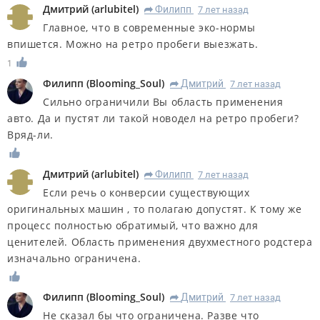
Дмитрий
(
arlubitel
)
Филипп
7 лет назад
R
Главное, что в современные эко-нормы
впишется. Можно на ретро пробеги выезжать.
1
Филипп
(
Blooming_Soul
)
Дмитрий
7 лет назад
R
Сильно ограничили Вы область применения
авто. Да и пустят ли такой новодел на ретро пробеги?
Вряд-ли.
Дмитрий
(
arlubitel
)
Филипп
7 лет назад
R
Если речь о конверсии существующих
оригинальных машин , то полагаю допустят. К тому же
процесс полностью обратимый, что важно для
ценителей. Область применения двухместного родстера
изначально ограничена.
Филипп
(
Blooming_Soul
)
Дмитрий
7 лет назад
R
Не сказал бы что ограничена. Разве что