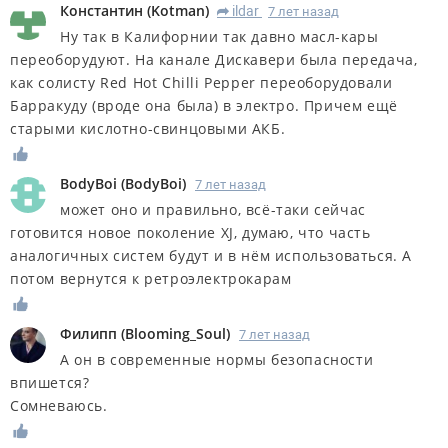
Константин
(
Kotman
)
ildar
7 лет назад
R
Ну так в Калифорнии так давно масл-кары
переоборудуют. На канале Дискавери была передача,
как солисту Red Hot Chilli Pepper переоборудовали
Барракуду (вроде она была) в электро. Причем ещё
старыми кислотно-свинцовыми АКБ.
BodyBoi
(
BodyBoi
)
7 лет назад
может оно и правильно, всё-таки сейчас
готовится новое поколение XJ, думаю, что часть
аналогичных систем будут и в нём использоваться. А
потом вернутся к ретроэлектрокарам
Филипп
(
Blooming_Soul
)
7 лет назад
А он в современные нормы безопасности
впишется?
Сомневаюсь.