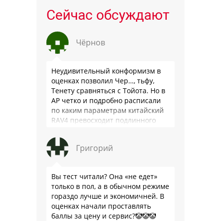
Сейчас обсуждают
Чёрнов
Неудивительный конформизм в
оценках позволил Чер…, тьфу,
Тенету сравняться с Тойота. Но в
АР четко и подробно расписали
по каким параметрам китайский
RAV4 превосходит подлинного
китайца: лучше и комфортнее
подвеска едет ровно и приятно …
Григорий
Вы тест читали? Она «не едет»
только в пол, а в обычном режиме
гораздо лучше и экономичней. В
оценках начали проставлять
баллы за цену и сервис?🤡🤡🤡