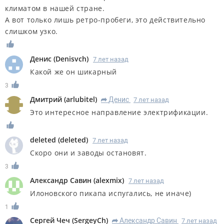
климатом в нашей стране.
А вот только лишь ретро-пробеги, это действительно
слишком узко.
Денис
(
Denisvch
)
7 лет назад
Какой же он шикарный
3
Дмитрий
(
arlubitel
)
Денис
7 лет назад
R
Это интересное направление электрификации.
deleted
(
deleted
)
7 лет назад
Скоро они и заводы остановят.
3
Александр Савин
(
alexmix
)
7 лет назад
Илоновского пикапа испугались, не иначе)
1
Сергей Чеч
(
SergeyCh
)
Александр Савин
7 лет назад
R