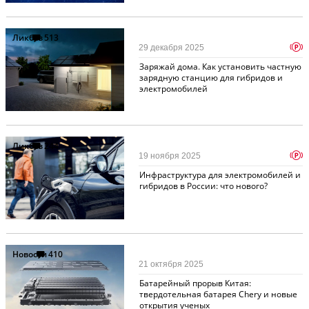
Ликбез
513
p
29 декабря 2025
Заряжай дома. Как установить частную
зарядную станцию для гибридов и
электромобилей
Ликбез
244
p
19 ноября 2025
Инфраструктура для электромобилей и
гибридов в России: что нового?
Новости
410
21 октября 2025
Батарейный прорыв Китая:
твердотельная батарея Chery и новые
открытия ученых