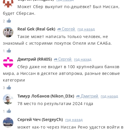
Может Сбер выкупит по-дешёвке? Был Ниссан,
будет Сберсан.
2
Real Gek
(
Real Gek
)
Сергей
год назад
R
Такое может написать только человек, не
знакомый с историями покупок Опеля или СААБа.
1
Дмитрий
(
RR405
)
Сергей
год назад
R
Сбер даже не входит в 100 крупнейших банков
мира, а Ниссан в десятке автопрома, разные весовые
категории
3
Тимур Лобанов
(
Nikon_D3x
)
Дмитрий
год назад
R
78 место по результатам 2024 года
1
Сергей Чеч
(
SergeyCh
)
год назад
может как-то через Ниссан Рено удастся войти в