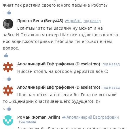
Фиат так растлил своего юного пасынка Робота?
1
Просто Беня
(
Benya45
)
робот
год назад
R
Если"мы",это ты Василич,ну может и не
забылИ.Остальным похер.Щас все гадают,кто кого за
нос водит,жовтогривый тебя,или ты его..вот в чём
вопрос.
Аполлинарий Евфграфович
(
Dieselatmo
)
год назад
Ниссан столп, на котором держится всё 😏
1
Аполлинарий Евфграфович
(
Dieselatmo
)
год назад
Щас начнётся: а вот если бы Гона не выгнали
то...(сценарии счастливейшего будущего) ;)))
5
Роман
(
Roman_Arilin
)
Аполлинарий Евфграфович
R
год назад
А вот если бы Гона не выгнали, то Ниссан как сыр