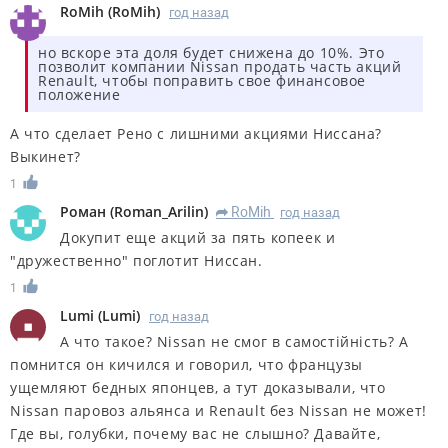
RoMih
(
RoMih
)
год назад
но вскоре эта доля будет снижена до 10%. Это
позволит компании Nissan продать часть акций
Renault, чтобы поправить свое финансовое
положение
А что сделает Рено с лишними акциями Ниссана?
Выкинет?
1
Роман
(
Roman_Arilin
)
RoMih
год назад
R
Докупит еще акций за пять копеек и
"дружественно" поглотит Ниссан.
1
Lumi
(
Lumi
)
год назад
А что такое? Nissan не смог в самостійність? А
помнится он кичился и говорил, что французы
ущемляют бедных японцев, а тут доказывали, что
Nissan паровоз альянса и Renault без Nissan не может!
Где вы, голубки, почему вас не слышно? Давайте,