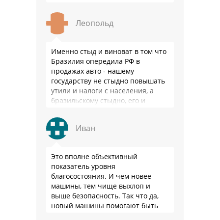
Леопольд
Именно стыд и виноват в том что
Бразилия опередила РФ в
продажах авто - нашему
государству не стыдно повышать
утили и налоги с населения, а
бразильскому стыдно, его и
смести могут на …
Иван
Это вполне объективный
показатель уровня
благосостояния. И чем новее
машины, тем чище выхлоп и
выше безопасность. Так что да,
новый машины помогают быть
здоровее.