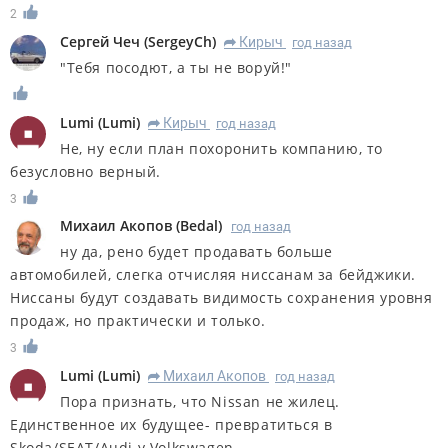
2
Сергей Чеч
(
SergeyCh
)
Кирыч
год назад
R
"Тебя посодют, а ты не воруй!"
Lumi
(
Lumi
)
Кирыч
год назад
R
Не, ну если план похоронить компанию, то
безусловно верный.
3
Михаил Акопов
(
Bedal
)
год назад
ну да, рено будет продавать больше
автомобилей, слегка отчисляя ниссанам за бейджики.
Ниссаны будут создавать видимость сохранения уровня
продаж, но практически и только.
3
Lumi
(
Lumi
)
Михаил Акопов
год назад
R
Пора признать, что Nissan не жилец.
Единственное их будущее- превратиться в
Skoda/SEAT/Audi у Volkswagen.