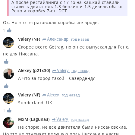
А после рестайлинга с 17-го на Кашкай ставили
ставить двигатель 1.3 бензин и 1.5 дизель оба от
Рено и коробку 7-ст. DCT.
Ок. Но это гетраговская коробка же вроде.
1
Valery
(
NF
)
Александр
год назад
R
Скорее всего Getrag, но он ее выпускал для Рено,
не для Ниссана.
Alexey
(
p21x30
)
Valery
год назад
R
А что за город такой - Сазерденд?
Valery
(
NF
)
Alexey
год назад
R
Sunderland, UK
1
MxM
(
Laguna3
)
Valery
год назад
R
Не спорю, не все двигателя были ниссановские.
Но это не отменяет ведущую роль Ниссана в части