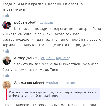
Когда они были красивы, надежны и азартно
управлялись
1
робот
(
robot
)
год назад
Как ниссан посадили под стол переговоров Рено
и Фиата мы ещё не забыли. Такого точного
местоопределения для тех, кто чинил поклёп на своего
кормильца папу Карлоса, ещё никто не придумал.
2
Alexey
(
p21x30
)
робот
год назад
R
Чтой-то вы всё о себе во множественном числе.
Сразу вспоминается Марк Твен.
1
Александр
(
alvoy
)
робот
год назад
R
Как ниссан посадили под стол переговоров Рено
и Фиата мы ещё не забыли.
Что за навязчивые сексуальные фантазии? Это папа