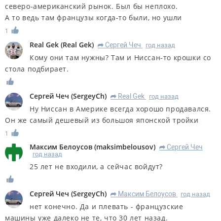
северо-американский рынок. Был бы неплохо.
А то ведь там французы когда-то были, но ушли
1
Real Gek
(
Real Gek
)
Сергей Чеч
год назад
R
Кому они там нужны? Там и Ниссан-то крошки со
стола подбирает.
Сергей Чеч
(
SergeyCh
)
Real Gek
год назад
R
Ну Ниссан в Америке всегда хорошо продавался.
Он же самый дешевый из большоя японской тройки
1
Максим Белоусов
(
maksimbelousov
)
Сергей Чеч
R
год назад
25 лет не входили, а сейчас войдут?
Сергей Чеч
(
SergeyCh
)
Максим Белоусов
год назад
R
нет конечно. Да и плевать - французские
машины уже далеко не те, что 30 лет назад.