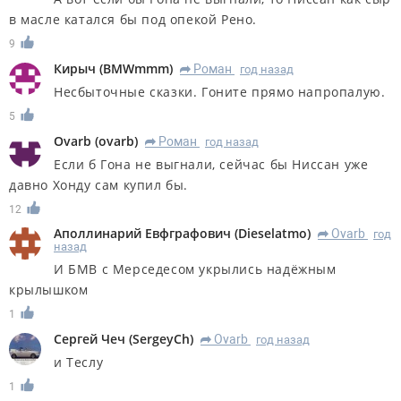
в масле катался бы под опекой Рено.
9
Кирыч
(
BMWmmm
)
Роман
год назад
R
Несбыточные сказки. Гоните прямо напропалую.
5
Ovarb
(
ovarb
)
Роман
год назад
R
Если б Гона не выгнали, сейчас бы Ниссан уже
давно Хонду сам купил бы.
12
Аполлинарий Евфграфович
(
Dieselatmo
)
Ovarb
год
R
назад
И БМВ с Мерседесом укрылись надёжным
крылышком
1
Сергей Чеч
(
SergeyCh
)
Ovarb
год назад
R
и Теслу
1