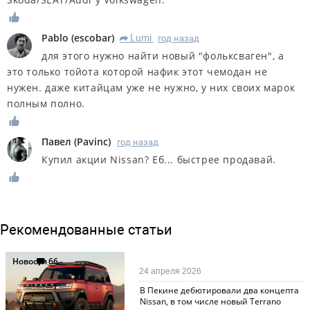
Pablo
(
escobar
)
Lumi
год назад
R
для этого нужно найти новый "фольксваген", а
это только тойота которой нафик этот чемодан не
нужен. даже китайцам уже не нужно, у них своих марок
полным полно.
Павел
(
Pavinc
)
год назад
Купил акции Nissan? Еб... быстрее продавай.
Рекомендованные статьи
Новости
66
24 апреля 2026
В Пекине дебютировали два концепта
Nissan, в том числе новый Terrano