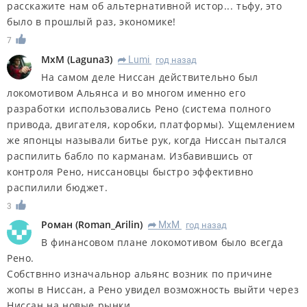
расскажите нам об альтернативной истор... тьфу, это
было в прошлый раз, экономике!
7
MxM
(
Laguna3
)
Lumi
год назад
R
На самом деле Ниссан действительно был
локомотивом Альянса и во многом именно его
разработки использовались Рено (система полного
привода, двигателя, коробки, платформы). Ущемлением
же японцы называли битье рук, когда Ниссан пытался
распилить бабло по карманам. Избавившись от
контроля Рено, ниссановцы быстро эффективно
распилили бюджет.
3
Роман
(
Roman_Arilin
)
MxM
год назад
R
В финансовом плане локомотивом было всегда
Рено.
Собствнно изначальнор альянс возник по причине
жопы в Ниссан, а Рено увидел возможность выйти через
Ниссан на новые рынки.