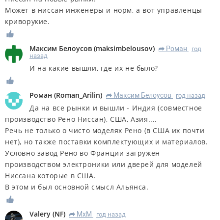
Может в ниссан инженеры и норм, а вот управленцы
криворукие.
Максим Белоусов
(
maksimbelousov
)
Роман
год
R
назад
И на какие вышли, где их не было?
Роман
(
Roman_Arilin
)
Максим Белоусов
год назад
R
Да на все рынки и вышли - Индия (совместное
производство Рено Ниссан), США, Азия....
Речь не только о чисто моделях Рено (в США их почти
нет), но также поставки комплектующих и материалов.
Условно завод Рено во Франции загружен
производством электроники или дверей для моделей
Ниссана которые в США.
В этом и был основной смысл Альянса.
Valery
(
NF
)
MxM
год назад
R