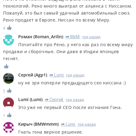
технологий. Рено много выиграл от альянса с Ниссаном.
Пожалуй, это был самый удачный автомобильный союз.
Рено продает в Европе, Ниссан по всему Миру.
4
Роман
(
Roman_Arilin
)
MxM
год назад
R
Почитайте про Рено, у него как раз по всему миру
продажи и сборочные. Они даже в Индии японцев
теснят.
Сергей
(
Agp1
)
Lumi
год назад
R
ну не зря поперли предыдущего ceo ниссана :)
2
Lumi
(
Lumi
)
Сергей
год назад
R
Это уже не первый CEO после изгнания Гона.
1
Кирыч
(
BMWmmm
)
Lumi
год назад
R
Гнать гона верное решение.