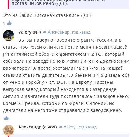
поставщиков Рено (ДСГ).
Это на каких Ниссанах ставились ДСГ?
1
Valery
(
NF
)
Александр
год назад
R
Вы вы наверно говорите о рынке России, а в
статье про Россию ничего нет. У меня Ниссан Кашкай
J11 английской сборки с двигателем 1.2 TCI, который
собирали на заводе Рено в Испании, он с Джатковским
вариатором. А после рестайлинга с 17-го на Кашкай
ставили ставить двигатель 1.3 бензин и 1.5 дизель оба
от Рено и коробку 7-ст. DCT. На Европу Ниссаны
выпускал завод который находится в Сазерденде,
Англия и двигатели туда поставлялись с заводов Рено,
кроме Х-Трейла, который собирали в Японии, но
двигатели на него тоже отправляли с заводов Рено.
Александр
(
alvoy
)
Valery
год назад
R