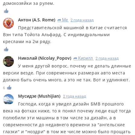
домохозяйки за рулем.
Антон
(
A.S. Rome
)
Me
2 года назад
R
Представительской машиной в Китае считается
Вэн типа Тойота Альфард. С индивидуальными
креслами на 2м ряду.
Николай
(
Nicolay_Popov
)
Кирилл
2 года назад
R
У меня другой вопрос, почему не делать длинные
версии везде. При современных размерах авто места
должно быть очень много, а это не так. Вот и удлиняют.
6
Мусидзе
(
Mushijian
)
2 года назад
Господи, когда я увидел дизайн БМВ прошлого
века на фотках ниже, то я понял почему люди ещё тогда
полюбили эти машины в том числе за дизайн, а в
современности до недавнего времени за "ангельские
глазки" и "ноздри" в том же числе можно было прощать