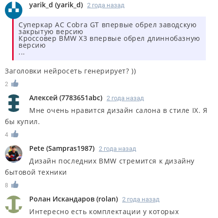
yarik_d
(
yarik_d
)
2 года назад
Суперкар AC Cobra GT впервые обрел заводскую
закрытую версию
Кроссовер BMW X3 впервые обрел длиннобазную
версию
...
Заголовки нейросеть генерирует? ))
2
Алексей
(
7783651abc
)
2 года назад
Мне очень нравится дизайн салона в стиле IX. Я
бы купил.
4
Pete
(
Sampras1987
)
2 года назад
Дизайн последних BMW стремится к дизайну
бытовой техники
8
Ролан Искандаров
(
rolan
)
2 года назад
Интересно есть комплектации у которых