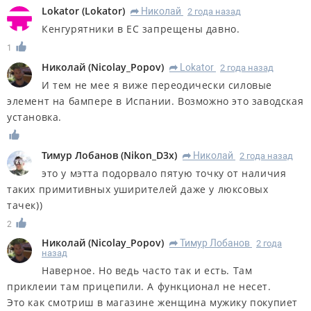
Lokator
(
Lokator
)
Николай
2 года назад
R
Кенгурятники в ЕС запрещены давно.
1
Николай
(
Nicolay_Popov
)
Lokator
2 года назад
R
И тем не мее я виже переодически силовые
элемент на бампере в Испании. Возможно это заводская
установка.
Тимур Лобанов
(
Nikon_D3x
)
Николай
2 года назад
R
это у мэтта подорвало пятую точку от наличия
таких примитивных уширителей даже у люксовых
тачек))
2
Николай
(
Nicolay_Popov
)
Тимур Лобанов
2 года
R
назад
Наверное. Но ведь часто так и есть. Там
приклеии там прицепили. А функционал не несет.
Это как смотриш в магазине женщина мужику покупиет