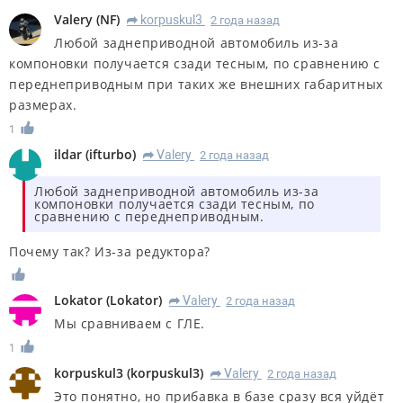
Valery
(
NF
)
korpuskul3
2 года назад
R
Любой заднеприводной автомобиль из-за
компоновки получается сзади тесным, по сравнению с
переднеприводным при таких же внешних габаритных
размерах.
1
ildar
(
ifturbo
)
Valery
2 года назад
R
Любой заднеприводной автомобиль из-за
компоновки получается сзади тесным, по
сравнению с переднеприводным.
Почему так? Из-за редуктора?
Lokator
(
Lokator
)
Valery
2 года назад
R
Мы сравниваем с ГЛЕ.
1
korpuskul3
(
korpuskul3
)
Valery
2 года назад
R
Это понятно, но прибавка в базе сразу вся уйдёт