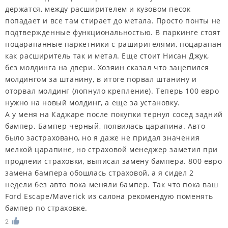
держатся, между расширителем и кузовом песок
попадает и все там стирает до метала. Просто понты не
подтвержденные функциональностью. В паркинге стоят
поцарапанные паркетники с раширителями, поцарапан
как расширитель так и метал. Еще стоит Нисан Джук,
без молдинга на двери. Хозяин сказал что зацепился
молдингом за штанину, в итоге порвал штанину и
оторвал молдинг (лопнуло крепление). Теперь 100 евро
нужно на новый молдинг, а еще за установку.
А у меня на Каджаре после покупки тернул сосед задний
бампер. Бампер черный, появилась царапина. Авто
было застраховано, но я даже не придал значения
мелкой царапине, но страховой менеджер заметил при
продлеии страховки, выписал замену бампера. 800 евро
замена бампера обошлась страховой, а я сидел 2
недели без авто пока меняли бампер. Так что пока ваш
Ford Escape/Maverick из салона рекомендую поменять
бампер по страховке.
2