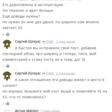
Его дороговизна в эксплуатации.
Он тяжелее и жрет больше.
Ещё доводы нужны?
Не нужен он мне для двоих, по ширине нам вполне
хватает Х3.
8
Сергей
(
Greya
)
Олег
2 года назад
R
А быстро вы исправили свой пост, добавив
последний абзац про ширину и теперь, типа, мой
комментарий к этому посту не в тему, да? )))
1
Сергей
(
Greya
)
Олег
2 года назад
R
А какое отношение эти доводы имеют к месту в
салоне?
Но хорошо, возьмите мой пост выше и поменяйте Х5 на
Х3, что-то поменялось?
2
Астон
(
Aston
)
2 года назад