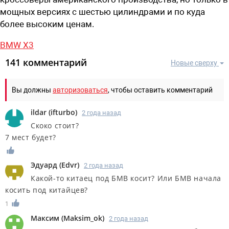
мощных версиях с шестью цилиндрами и по куда
более высоким ценам.
BMW X3
141 комментарий
Новые сверху
Вы должны
авторизоваться
, чтобы оставить комментарий
ildar
(
ifturbo
)
2 года назад
Скоко стоит?
7 мест будет?
Эдуард
(
Edvr
)
2 года назад
Какой-то китаец под БМВ косит? Или БМВ начала
косить под китайцев?
1
Максим
(
Maksim_ok
)
2 года назад