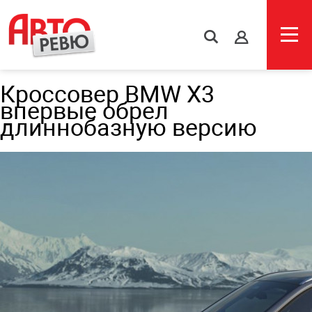
s
Кроссовер BMW X3
впервые обрел
длиннобазную версию