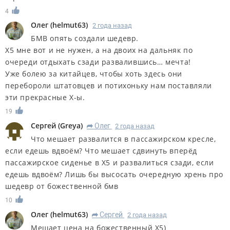
4
Олег
(
helmut63
)
2 года назад
БМВ опять создали шедевр.
Х5 мне вот и не нужен, а на двоих на дальняк по
очереди отдыхать сзади развалившись… мечта!
Уже болею за китайцев, чтобы хоть здесь они
перебороли штатовцев и потихоньку нам поставляли
эти прекрасные Х-ы.
19
Сергей
(
Greya
)
Олег
2 года назад
R
Что мешает развалится в пассажирском кресле,
если едешь вдвоём? Что мешает сдвинуть вперёд
пассажирское сиденье в Х5 и развалиться сзади, если
едешь вдвоём? Лишь бы высосать очередную хрень про
шедевр от божественной бмв
10
Олег
(
helmut63
)
Сергей
2 года назад
R
Мешает цена на божественный Х5)