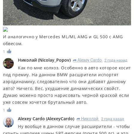
И аналогично у Mercedes ML/ML AMG и GL 500 с AMG
обвесом.
1
Николай
(
Nicolay_Popov
)
Alexey Cardo
2 года назад
R
Как по мне колхоз. Особенно в авто которое косит
под премиу. На данном BMW расшрители испортят
аэродинамику, следователно что они добавят данному
авто? Ничего. Вес, ухудшение динамических свойст.
Думаю можено просто нарисовать черной краской если
уже совсем хочется брутальный авто.
1
Alexey Cardo
(
AlexeyCardo
)
Николай
2 года назад
R
Ну вообще в данном случае расширители - чтобы
скрыть широкие шины SRT-версии (почти 500 лс), и это,