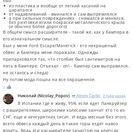
был
из пластика и вообще от легкий касаний не
царапался
от надавливаний - вминался и сам выпремлялся
а при сильных повреждениях - снимался и менялся,
без рихтовки и/или покраски металлического крыла
(и обычно более дорогого)
В общем смысл расширителя - такой же, как у бампера в
его изначальном смысле.
Был у меня Ford Escape/Maverick - его некрашеный
обвес и бампера меня поражали. Однажды
припарковался так, что столбик был сантиметров на
пять в бампере. Отъехал - оп! - бампер сам выправился,
не осталось и следа)
Ну потом мода пошла на все окрашенное.
3
Николай
(
Nicolay_Popov
)
Alexey Cardo
2 года назад
R
В Испании где я живу, 95% если едет Ланкруйзер
с раширителями, широкими колесами занчит кто то из
СНГ, еще и кенгурятник сисит. И ведь месные без этого
всего обвеса каждый день в такие горы ездят навоз
возить. Ведь эти расширители зачастую на клипсах