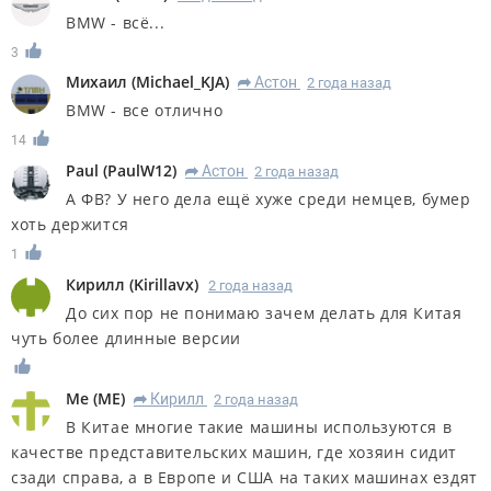
BMW - всё...
3
Михаил
(
Michael_KJA
)
Астон
2 года назад
R
BMW - все отлично
14
Paul
(
PaulW12
)
Астон
2 года назад
R
А ФВ? У него дела ещё хуже среди немцев, бумер
хоть держится
1
Кирилл
(
Kirillavx
)
2 года назад
До сих пор не понимаю зачем делать для Китая
чуть более длинные версии
Me
(
ME
)
Кирилл
2 года назад
R
В Китае многие такие машины используются в
качестве представительских машин, где хозяин сидит
сзади справа, а в Европе и США на таких машинах ездят