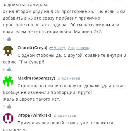
задним пассажирам.
х7 на втором ряду на 9 см просторнее х5. Т.е. если 5 см
добавить в х5 это сразу прибавит прилично
пространства. А так сзади за 190 см пассажиром или
водителем не сесть нормально. Машина 2+2.
1
Сергей
(
Greya
)
Valery
2 года назад
R
С одной стороны да. С другой, сравните внутри 3
серию ГТ и Суперб
2
Maxim
(
paparazzy
)
2 года назад
Странно, но они очень круто сделали удлинение.
Вообще не изменили пропорции. Круто!
Жаль в Европе такого нет.
7
Игорь
(
Wimkrsk
)
2 года назад
Примелькался новый стиль, уже не кажется
страшным.