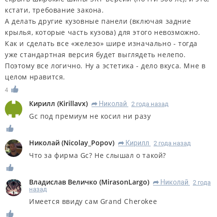
кстати, требование закона.
А делать другие кузовные панели (включая задние
крылья, которые часть кузова) для этого невозможно.
Как и сделать все «железо» шире изначально - тогда
уже стандартная версия будет выглядеть нелепо.
Поэтому все логично. Ну а эстетика - дело вкуса. Мне в
целом нравится.
4
Кирилл
(
Kirillavx
)
Николай
2 года назад
R
Gc под премиум не косил ни разу
Николай
(
Nicolay_Popov
)
Кирилл
2 года назад
R
Что за фирма Gc? Не слышал о такой?
Владислав Величко
(
MirasonLargo
)
Николай
2 года
R
назад
Имеется ввиду сам Grand Cherokee