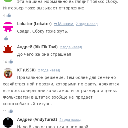
Эта машина нормально выглядит только сбоку.
Интерьер тоже вызывает отторжение
4
Lokator
(
Lokator
)
Максим
2 года назад
R
Сзади. Сбоку тоже жуть.
Андрей
(
RikiTikiTavi
)
2 года назад
До чего же она страшная
14
КT
(
USSR
)
2 года назад
Правильное решение. Тем более для семейно-
хозяйственной повозки, которыми по факту, являются
все кроссоверы вне зависимости от размера и цены.
Фольксваген в штатах вообще не продаёт
короткобазный тигуан.
11
Андрей
(
AndyTurist
)
2 года назад
Надо было оставаться в прошлой