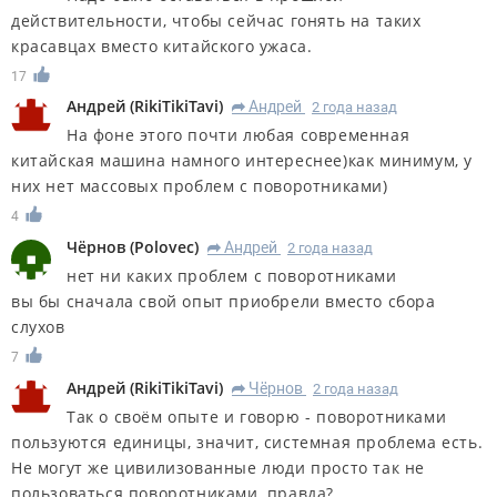
действительности, чтобы сейчас гонять на таких
красавцах вместо китайского ужаса.
17
Андрей
(
RikiTikiTavi
)
Андрей
2 года назад
R
На фоне этого почти любая современная
китайская машина намного интереснее)как минимум, у
них нет массовых проблем с поворотниками)
4
Чёрнов
(
Polovec
)
Андрей
2 года назад
R
нет ни каких проблем с поворотниками
вы бы сначала свой опыт приобрели вместо сбора
слухов
7
Андрей
(
RikiTikiTavi
)
Чёрнов
2 года назад
R
Так о своём опыте и говорю - поворотниками
пользуются единицы, значит, системная проблема есть.
Не могут же цивилизованные люди просто так не
пользоваться поворотниками, правда?