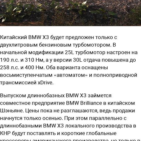
Китайский BMW X3 будет предложен только с
двухлитровым бензиновым турбомотором. В
начальной модификации 25L турбомотор настроен на
190 л.с. и 310 Нм, а у версии 30L отдача повышена до
258 л.с. и 400 Нм. Оба варианта оснащены
восьмиступенчатым «автоматом» и полноприводной
трансмиссией xDrive.
Выпуском длиннобазных BMW X3 займется
совместное предприятие BMW Brilliance в китайском
Шэньяне. Цены пока не разглашаются, ведь продажи
начнутся только осенью. При этом параллельно с
длиннобазными BMW X3 локального производства в
КНР будут поставлять и короткие глобальные
кроссоверы американского производства, но только в