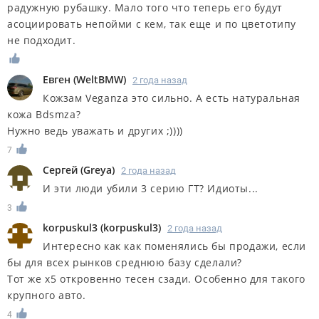
радужную рубашку. Мало того что теперь его будут
асоциировать непойми с кем, так еще и по цветотипу
не подходит.
Евген
(
WeltBMW
)
2 года назад
Кожзам Veganza это сильно. А есть натуральная
кожа Bdsmza?
Нужно ведь уважать и других ;))))
7
Сергей
(
Greya
)
2 года назад
И эти люди убили 3 серию ГТ? Идиоты...
3
korpuskul3
(
korpuskul3
)
2 года назад
Интересно как как поменялись бы продажи, если
бы для всех рынков среднюю базу сделали?
Тот же х5 откровенно тесен сзади. Особенно для такого
крупного авто.
4