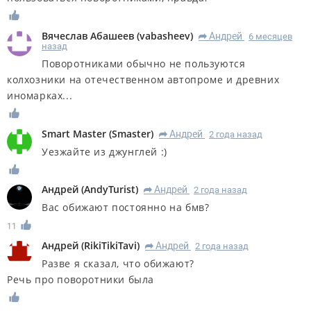
Вячеслав Абашеев
(
vabasheev
)
Андрей
6 месяцев
R
назад
Поворотниками обычно не пользуются
колхозники на отечественном автопроме и древних
иномарках...
Smart Master
(
Smaster
)
Андрей
2 года назад
R
Уезжайте из джунглей :)
Андрей
(
AndyTurist
)
Андрей
2 года назад
R
Вас обижают постоянно на бмв?
11
Андрей
(
RikiTikiTavi
)
Андрей
2 года назад
R
Разве я сказал, что обижают?
Речь про поворотники была