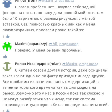
Alf
(
Alf_Troff
)
Maxim
2 года назад
R
С вагам проблем нет. Покупал себе задний
фонарь на пассат, по вину дали ровной мой, хотя там
было 10 вариантов, с разным рисунком, с жёлтой
вставкой, без, полностью красных или как у меня
полупрозрачных, прислали ровно такой же
1
Maxim
(
paparazzy
)
Alf
2 года назад
R
Повезло. У меня бывали проблемы.
Ролан Искандаров
(
rolan
)
Maxim
2 года назад
R
С Китаем совсем другая история, даже официалы
заказывают одно но по факту приходит иногда другое.
Все проблемы из-за очень частых модернизаций в
течении короткого времени как вышла модель на
рынок.Возможно это у нас в России пока так сложно и
не могут разобраться что к чему, так как система
штрихкодов и куаркодов в Китае впереди планеты всей.
2