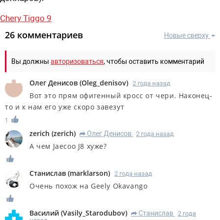
Chery Tiggo 9
26 комментариев
Новые сверху
Вы должны
авторизоваться
, чтобы оставить комментарий
Олег Денисов
(
Oleg_denisov
)
2 года назад
Вот это прям офигенный кросс от чери. Наконец-
то и к нам его уже скоро завезут
1
zerich
(
zerich
)
Олег Денисов
2 года назад
R
А чем Jaecoo J8 хуже?
Станислав
(
marklarson
)
2 года назад
Очень похож на Geely Okavango
Василий
(
Vasily_Starodubov
)
Станислав
2 года
R