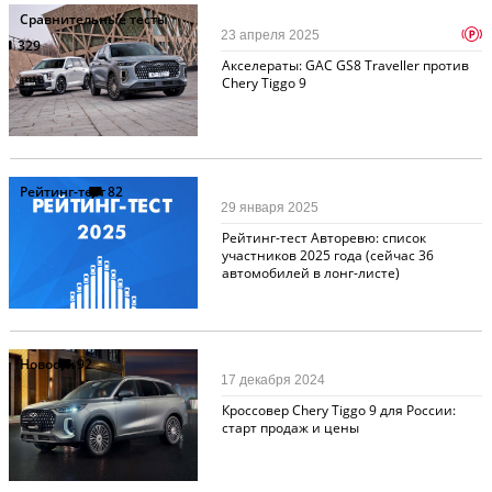
Сравнительные тесты
p
23 апреля 2025
329
Акселераты: GAC GS8 Traveller против
Chery Tiggo 9
Рейтинг-тест
82
29 января 2025
Рейтинг-тест Авторевю: список
участников 2025 года (сейчас 36
автомобилей в лонг-листе)
Новости
92
17 декабря 2024
Кроссовер Chery Tiggo 9 для России:
старт продаж и цены