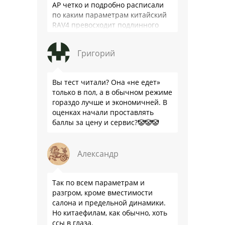
АР четко и подробно расписали
по каким параметрам китайский
RAV4 превосходит подлинного
китайца: лучше и комфортнее
подвеска едет ровно и приятно …
Григорий
Вы тест читали? Она «не едет»
только в пол, а в обычном режиме
гораздо лучше и экономичней. В
оценках начали проставлять
баллы за цену и сервис?🤡🤡🤡
Александр
Так по всем параметрам и
разгром, кроме вместимости
салона и предельной динамики.
Но китаефилам, как обычно, хоть
ссы в глаза.