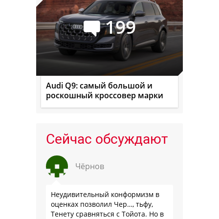
199
Audi Q9: самый большой и
роскошный кроссовер марки
Сейчас обсуждают
Чёрнов
Неудивительный конформизм в
оценках позволил Чер…, тьфу,
Тенету сравняться с Тойота. Но в