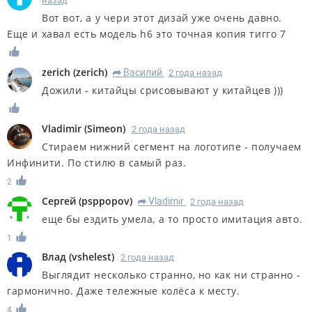
назад
Вот вот, а у чери этот дизай уже очень давно.
Еще и хавал есть модель h6 это точная копия тигго 7
zerich
(
zerich
)
Василий
2 года назад
R
Дожили - китайцы срисовывают у китайцев )))
Vladimir
(
Simeon
)
2 года назад
Стираем нижний сегмент на логотипе - получаем
Инфинити. По стилю в самый раз.
2
Сергей
(
psppopov
)
Vladimir
2 года назад
R
еще бы ездить умела, а то просто имитация авто.
1
Влад
(
vshelest
)
2 года назад
Выглядит несколько странно, но как ни странно -
гармонично. Даже тележные колёса к месту.
4