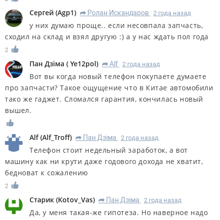
Сергей
(
Agp1
)
Ролан Искандаров
2 года назад
R
у них думаю проще.. если несовпала запчасть,
сходил на склад и взял другую :) а у нас ждать пол года
2
Пан Дзiма
(
Ye12pol
)
Alf
2 года назад
R
Вот вы когда новый телефон покупаете думаете
про запчасти? Такое ощущение что в Китае автомобили
тако же гаджет. Сломался гарантия, кончилась новый
вышел.
Alf
(
Alf_Troff
)
Пан Дзiма
2 года назад
R
Телефон стоит недельный заработок, а вот
машину как ни крути даже годового дохода не хватит,
бедноват к сожалению
2
Старик
(
Kotov_Vas
)
Пан Дзiма
2 года назад
R
Да, у меня такая-же гипотеза. Но наверное надо