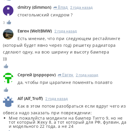
dmitry
(
dimmon
)
Влад
2 года назад
R
стокгольмский синдром ?
3
Евген
(
WeltBMW
)
2 года назад
Есть мнение, что при следующем рестайлинге
(который будет явно через год) решетку радиатора
сделают одну, на всю ширину и высоту бампера
)))
Сергей
(
psppopov
)
Евген
2 года назад
R
да, чтобы при царапине поменять полавто
Alf
(
Alf_Troff
)
2 года назад
Как в этом потом разобраться если вдруг чего из
обвеса надо заказать при повреждении:
Мне пожалуйста молдинги на бампер Тигго 9, но не
тот который Жеку 8, а тот который для РФ, фулвин, да
и модельного 22 года, а не 24