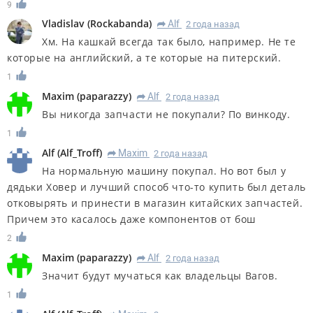
9
Vladislav
(
Rockabanda
)
Alf
2 года назад
R
Хм. На кашкай всегда так было, например. Не те
которые на английский, а те которые на питерский.
1
Maxim
(
paparazzy
)
Alf
2 года назад
R
Вы никогда запчасти не покупали? По винкоду.
1
Alf
(
Alf_Troff
)
Maxim
2 года назад
R
На нормальную машину покупал. Но вот был у
дядьки Ховер и лучший способ что-то купить был деталь
отковырять и принести в магазин китайских запчастей.
Причем это касалось даже компонентов от бош
2
Maxim
(
paparazzy
)
Alf
2 года назад
R
Значит будут мучаться как владельцы Вагов.
1