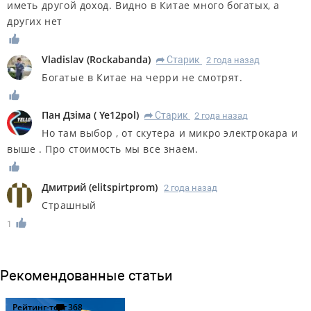
иметь другой доход. Видно в Китае много богатых, а
других нет
Vladislav
(
Rockabanda
)
Старик
2 года назад
R
Богатые в Китае на черри не смотрят.
Пан Дзiма
(
Ye12pol
)
Старик
2 года назад
R
Но там выбор , от скутера и микро электрокара и
выше . Про стоимость мы все знаем.
Дмитрий
(
elitspirtprom
)
2 года назад
Страшный
1
Рекомендованные статьи
Рейтинг-тест
368