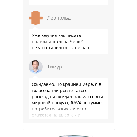
Леопольд
Уже выучил как писать
правильно клона Чери?
незакостинелый ты не наш
Тимур
Ожидаемо. По крайней мере, я в
голосовании ровно такого
расклада и ожидал: как массовый
мировой продукт, RAV4 по сумме
потребительских качеств
окажется на высоте - и
комфортнее, и продуманнее (если
такое слово …