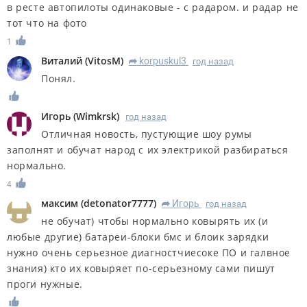
в ресте автопилоты одинаковые - с радаром. и радар не
тот что на фото
1
Виталий
(
VitosM
)
korpuskul3
год назад
R
Понял.
Игорь
(
Wimkrsk
)
год назад
Отличная новость, пустующие шоу румы
заполнят и обучат народ с их электрикой разбираться
нормально.
4
максим
(
detonator7777
)
Игорь
год назад
R
не обучат) чтобы нормально ковырять их (и
любые другие) батареи-блоки бмс и блоик зарядки
нужно очень серьезное диагностчиесоке ПО и галвное
знания) кто их ковыряет по-серьезному сами пишут
проги нужные.