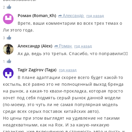
2
Роман
(
Roman_Kh
)
Александр
год назад
R
Врете, ваши комментарии во всех трех темах о
Ли этого года.
3
Александр
(
AIex
)
Роман
год назад
R
Ах да, ведь это третья. Спасибо, что поправили👍🏻
1
Tagir Zagirov
(
Taga
)
год назад
В плане адаптации скорее всего будет какой-то
костыль, всё равно это не полноценный выход бренда
на рынок, а какая-то квази-прокладка, которая просто
хочет под себя подмять серый рынок данной модели
(по-моему, это чуть ли не самая популярная модель
среди всех серых поставок китайских авто).
Но цены при этом выглядят на удивление не такими
неадекватными, как на Rox. И за какую-никакую
гарантию, уже включённую в стоимость авто и пусть и