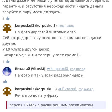
А цены даже и неплохи с учетом официального сервиса,
гарантии, и отсутствия необходимости кидать деньги
зарубеж и пару месяцев ждать.
8
korpuskul3
(
korpuskul3
)
год назад
На фото дорестайлинговые авто.
Сейчас радар есть у всех, он стал компактнее, диски
другие.
У L9 ультра другой декор.
Батарея 52,3 кВт·ч теперь у всех кроме l6
1
Виталий
(
VitosM
)
korpuskul3
год назад
R
На фото и так у всех радары-лидары.
korpuskul3
(
korpuskul3
)
Виталий
год назад
R
Речь про вот эту фразу
версия L6 Max с расширенным автопилотом