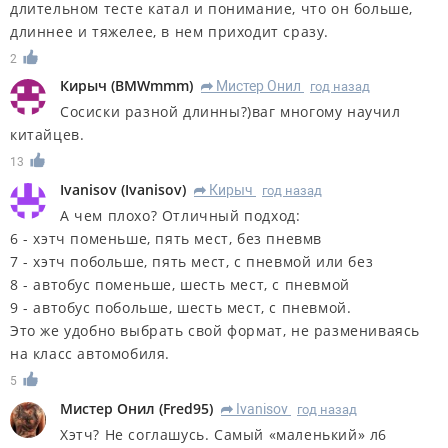
длительном тесте катал и понимание, что он больше,
длиннее и тяжелее, в нем приходит сразу.
2
Кирыч
(
BMWmmm
)
Мистер Онил
год назад
R
Сосиски разной длинны?)ваг многому научил
китайцев.
13
Ivanisov
(
Ivanisov
)
Кирыч
год назад
R
А чем плохо? Отличный подход:
6 - хэтч поменьше, пять мест, без пневмв
7 - хэтч побольше, пять мест, с пневмой или без
8 - автобус поменьше, шесть мест, с пневмой
9 - автобус побольше, шесть мест, с пневмой.
Это же удобно выбрать свой формат, не размениваясь
на класс автомобиля.
5
Мистер Онил
(
Fred95
)
Ivanisov
год назад
R
Хэтч? Не соглашусь. Самый «маленький» л6