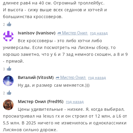
длинее рав4 на 40 см. Огромный троллейбус.
И высота - сижу выше всех седанов и хэтчей и
большинства кроссоверов.
2
Ivanisov
(
Ivanisov
)
Мистер Онил
год назад
R
Все кроссоверы - это либо хэтчи либо
универсалы. Если посмотреть на Лисяны сбоку, то
хорошо заметно, что у 6 и 7 зад немного скошен, а 8 и 9
- прямой.
3
Виталий
(
VitosM
)
Мистер Онил
год назад
R
Ну да, и размер сам меняется.)))
2
Мистер Онил
(
Fred95
)
год назад
Цены удивительные - низкие. Я, когда выбирал,
просматривал на lexus rx и он строил от 12 млн, а L6 от
5,5 млн. В 2025 ничего не изменилось и одноклассники
Лисянов сильно дороже.