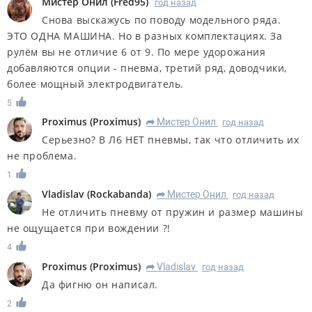
Мистер Онил
(
Fred95
)
год назад
Снова выскажусь по поводу модельного ряда.
ЭТО ОДНА МАШИНА. Но в разных комплектациях. За
рулём вы не отличие 6 от 9. По мере удорожания
добавляются опции - пневма, третий ряд, доводчики,
более мощный электродвигатель.
5
Proximus
(
Proximus
)
Мистер Онил
год назад
R
Серьезно? В Л6 НЕТ пневмы, так что отличить их
не проблема.
1
Vladislav
(
Rockabanda
)
Мистер Онил
год назад
R
Не отличить пневму от пружин и размер машины
не ощущается при вождении ?!
4
Proximus
(
Proximus
)
Vladislav
год назад
R
Да фигню он написал.
2