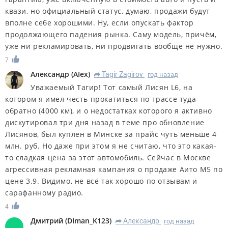
квази, но официальный статус, думаю, продажи будут
вполне себе хорошими. Ну, если опускать фактор
продолжающего падения рынка. Саму модель, причём,
уже ни рекламировать, ни продвигать вообще не нужно.
7
Александр
(
AIex
)
Tagir Zagirov
год назад
R
Уважаемый Тагир! Тот самый Лисян L6, на
котором я имел честь прокатиться по трассе туда-
обратно (4000 км), и о недостатках которого я активно
дискутировал три дня назад в теме про обновление
Лисянов, был куплен в Минске за прайс чуть меньше 4
млн. руб. Но даже при этом я не считаю, что это какая-
то сладкая цена за этот автомобиль. Сейчас в Москве
агрессивная рекламная кампания о продаже Аито М5 по
цене 3.9. Видимо, не всё так хорошо по отзывам и
сарафанному радио.
4
Дмитрий
(
DIman_K123
)
Александр
год назад
R