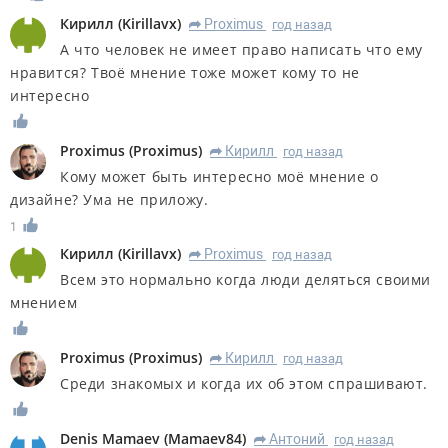
Кирилл
(
Kirillavx
)
Proximus
год назад
R
А что человек не имеет право написать что ему
нравится? Твоё мнение тоже может кому то не
интересно
Proximus
(
Proximus
)
Кирилл
год назад
R
Кому может быть интересно моё мнение о
дизайне? Ума не приложу.
1
Кирилл
(
Kirillavx
)
Proximus
год назад
R
Всем это нормально когда люди деляться своими
мнением
Proximus
(
Proximus
)
Кирилл
год назад
R
Среди знакомых и когда их об этом спрашивают.
Denis Mamaev
(
Mamaev84
)
Антоний
год назад
R