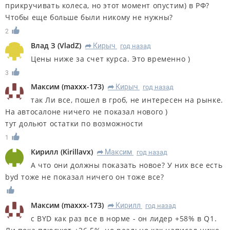
прикручивать колеса, но этот момент опустим) в РФ?
Чтобы еще больше были никому не нужны?
2
Влад З
(
VladZ
)
Кирыч
год назад
R
Цены ниже за счет курса. Это временно )
3
Максим
(
maxxx-173
)
Кирыч
год назад
R
так Ли все, пошел в гроб, не интересен на рынке.
На автосалоне ничего не показал нового )
тут дольют остатки по возможности
1
Кирилл
(
Kirillavx
)
Максим
год назад
R
А что они должны показать новое? У них все есть
byd тоже не показал ничего он тоже все?
Максим
(
maxxx-173
)
Кирилл
год назад
R
с BYD как раз все в норме - он лидер +58% в Q1.