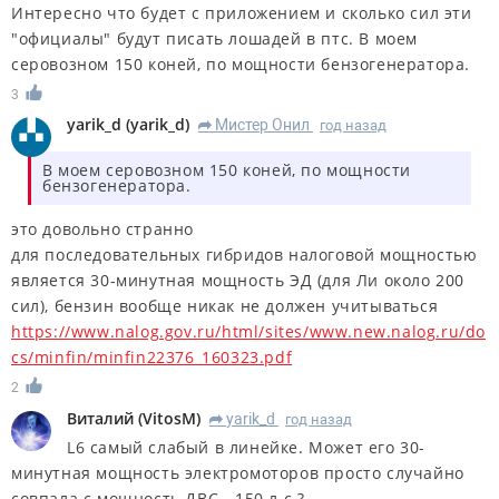
Интересно что будет с приложением и сколько сил эти
"официалы" будут писать лошадей в птс. В моем
серовозном 150 коней, по мощности бензогенератора.
3
yarik_d
(
yarik_d
)
Мистер Онил
год назад
R
В моем серовозном 150 коней, по мощности
бензогенератора.
это довольно странно
для последовательных гибридов налоговой мощностью
является 30-минутная мощность ЭД (для Ли около 200
сил), бензин вообще никак не должен учитываться
https://www.nalog.gov.ru/html/sites/www.new.nalog.ru/do
cs/minfin/minfin22376_160323.pdf
2
Виталий
(
VitosM
)
yarik_d
год назад
R
L6 самый слабый в линейке. Может его 30-
минутная мощность электромоторов просто случайно
совпала с мощность ДВС - 150 л.с.?