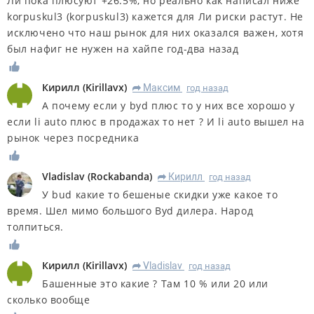
Ли пока плюсуют +26.5%, но реально как написал ниже
korpuskul3 (korpuskul3) кажется для Ли риски растут. Не
исключено что наш рынок для них оказался важен, хотя
был нафиг не нужен на хайпе год-два назад
Кирилл
(
Kirillavx
)
Максим
год назад
R
А почему если у byd плюс то у них все хорошо у
если li auto плюс в продажах то нет ? И li auto вышел на
рынок через посредника
Vladislav
(
Rockabanda
)
Кирилл
год назад
R
У bud какие то бешеные скидки уже какое то
время. Шел мимо большого Byd дилера. Народ
толпиться.
Кирилл
(
Kirillavx
)
Vladislav
год назад
R
Башенные это какие ? Там 10 % или 20 или
сколько вообще