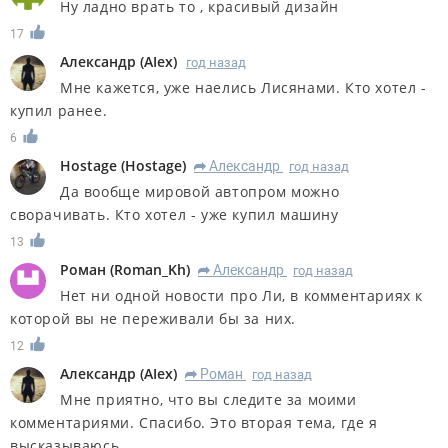
Ну ладно врать то , красивый дизайн
17
Александр
(
AIex
)
год назад
Мне кажется, уже наелись Лисянами. Кто хотел -
купил ранее.
6
Hostage
(
Hostage
)
Александр
год назад
R
Да вообще мировой автопром можно
сворачивать. Кто хотел - уже купил машину
13
Роман
(
Roman_Kh
)
Александр
год назад
R
Нет ни одной новости про Ли, в комментариях к
которой вы не переживали бы за них.
12
Александр
(
AIex
)
Роман
год назад
R
Мне приятно, что вы следите за моими
комментариями. Спасибо. Это вторая тема, где я
высказываюсь.