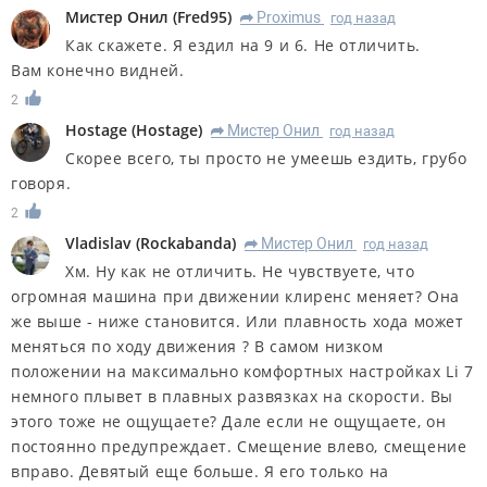
Мистер Онил
(
Fred95
)
Proximus
год назад
R
Как скажете. Я ездил на 9 и 6. Не отличить.
Вам конечно видней.
2
Hostage
(
Hostage
)
Мистер Онил
год назад
R
Скорее всего, ты просто не умеешь ездить, грубо
говоря.
2
Vladislav
(
Rockabanda
)
Мистер Онил
год назад
R
Хм. Ну как не отличить. Не чувствуете, что
огромная машина при движении клиренс меняет? Она
же выше - ниже становится. Или плавность хода может
меняться по ходу движения ? В самом низком
положении на максимально комфортных настройках Li 7
немного плывет в плавных развязках на скорости. Вы
этого тоже не ощущаете? Дале если не ощущаете, он
постоянно предупреждает. Смещение влево, смещение
вправо. Девятый еще больше. Я его только на