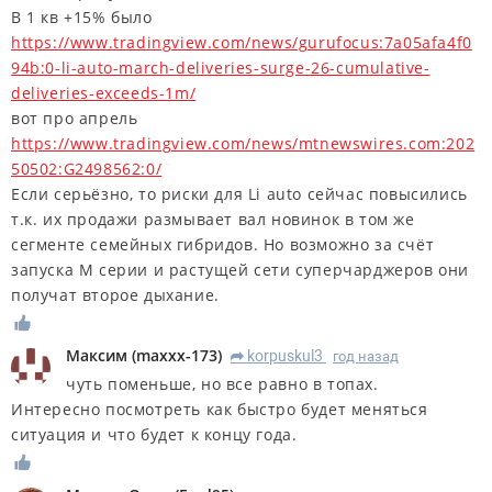
В 1 кв +15% было
https://www.tradingview.com/news/gurufocus:7a05afa4f0
94b:0-li-auto-march-deliveries-surge-26-cumulative-
deliveries-exceeds-1m/
вот про апрель
https://www.tradingview.com/news/mtnewswires.com:202
50502:G2498562:0/
Если серьёзно, то риски для Li auto сейчас повысились
т.к. их продажи размывает вал новинок в том же
сегменте семейных гибридов. Но возможно за счёт
запуска М серии и растущей сети суперчарджеров они
получат второе дыхание.
Максим
(
maxxx-173
)
korpuskul3
год назад
R
чуть поменьше, но все равно в топах.
Интересно посмотреть как быстро будет меняться
ситуация и что будет к концу года.