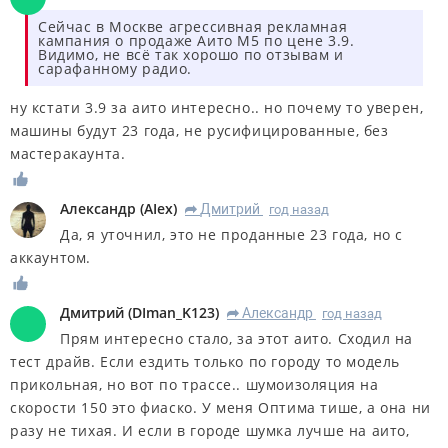
Сейчас в Москве агрессивная рекламная
кампания о продаже Аито М5 по цене 3.9.
Видимо, не всё так хорошо по отзывам и
сарафанному радио.
ну кстати 3.9 за аито интересно.. но почему то уверен,
машины будут 23 года, не русифицированные, без
мастеракаунта.
Александр
(
AIex
)
Дмитрий
год назад
R
Да, я уточнил, это не проданные 23 года, но с
аккаунтом.
Дмитрий
(
DIman_K123
)
Александр
год назад
R
Прям интересно стало, за этот аито. Сходил на
тест драйв. Если ездить только по городу то модель
прикольная, но вот по трассе.. шумоизоляция на
скорости 150 это фиаско. У меня Оптима тише, а она ни
разу не тихая. И если в городе шумка лучше на аито,