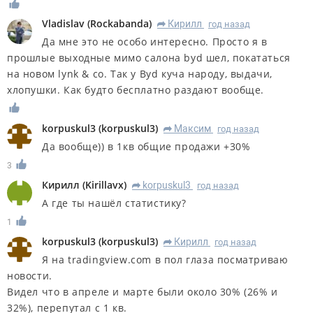
Vladislav
(
Rockabanda
)
Кирилл
год назад
R
Да мне это не особо интересно. Просто я в
прошлые выходные мимо салона byd шел, покататься
на новом lynk & co. Так у Byd куча народу, выдачи,
хлопушки. Как будто бесплатно раздают вообще.
korpuskul3
(
korpuskul3
)
Максим
год назад
R
Да вообще)) в 1кв общие продажи +30%
3
Кирилл
(
Kirillavx
)
korpuskul3
год назад
R
А где ты нашёл статистику?
1
korpuskul3
(
korpuskul3
)
Кирилл
год назад
R
Я на tradingview.com в пол глаза посматриваю
новости.
Видел что в апреле и марте были около 30% (26% и
32%), перепутал с 1 кв.