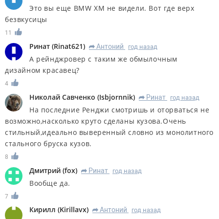
Это вы еще BMW XM не видели. Вот где верх
безвкусицы
11
Ринат
(
Rinat621
)
Антоний
год назад
R
А рейнджровер с таким же обмылочным
дизайном красавец?
4
Николай Савченко
(
Isbjornnik
)
Ринат
год назад
R
На последние Ренджи смотришь и оторваться не
возможно,насколько круто сделаны кузова.Очень
стильный,идеально выверенный словно из монолитного
стального бруска кузов.
8
Дмитрий
(
fox
)
Ринат
год назад
R
Вообще да.
7
Кирилл
(
Kirillavx
)
Антоний
год назад
R