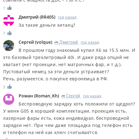
1
Дмитрий
(
RR405
)
год назад
За такие деньги китаец?
7
Сергей
(
volque
)
Дмитрий
год назад
R
В прошлом году знакомый купил Х6 за 15.5 млн. И
это базовый трехлитровый 40i. И даже ряда опций не
хватает (нет проекции, нет матричных фар, и т.д.).
Пустоватый немец за эти деньги устраивает?
Речь, разумеется, о покупке евронемца в РФ.
3
Роман
(
Roman_Kh
)
Сергей
год назад
R
Беспроводную зарядку хоть положили от щедрот?
У меня G05 в хорошей комплектации, проекция есть,
лазерные фары есть, кожа индивидуал, беспроводной
зарядки нет. При чем даже площадка под телефон есть
и телефон на ней как ключ считывается.