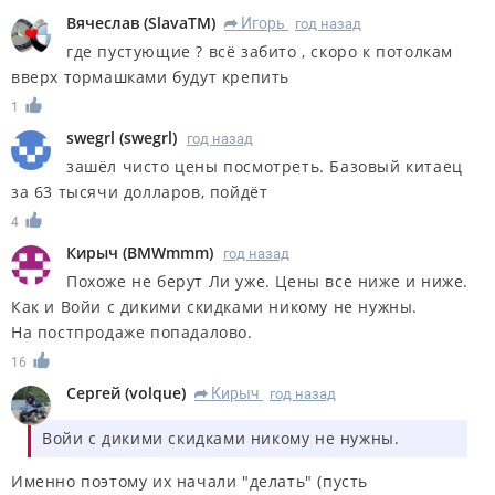
Вячеслав
(
SlavaTM
)
Игорь
год назад
R
где пустующие ? всё забито , скоро к потолкам
вверх тормашками будут крепить
1
swegrl
(
swegrl
)
год назад
зашёл чисто цены посмотреть. Базовый китаец
за 63 тысячи долларов, пойдёт
4
Кирыч
(
BMWmmm
)
год назад
Похоже не берут Ли уже. Цены все ниже и ниже.
Как и Войи с дикими скидками никому не нужны.
На постпродаже попадалово.
16
Сергей
(
volque
)
Кирыч
год назад
R
Войи с дикими скидками никому не нужны.
Именно поэтому их начали "делать" (пусть