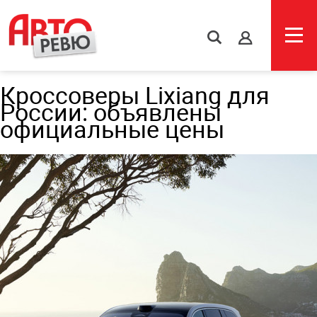
s
Кроссоверы Lixiang для
России: объявлены
официальные цены