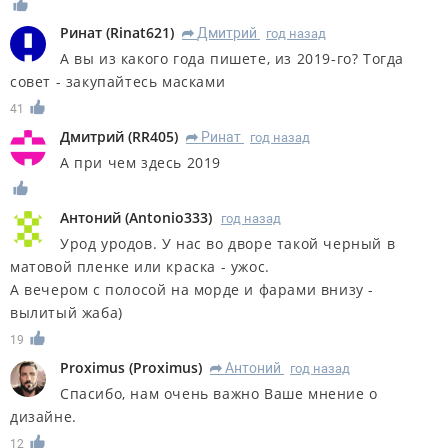
Ринат
(
Rinat621
)
Дмитрий
год назад
R
А вы из какого года пишете, из 2019-го? Тогда
совет - закупайтесь масками
41
Дмитрий
(
RR405
)
Ринат
год назад
R
А при чем здесь 2019
Антоний
(
Antonio333
)
год назад
Урод уродов. У нас во дворе такой черный в
матовой пленке или краска - ужос.
А вечером с полосой на морде и фарами внизу -
вылитый жаба)
19
Proximus
(
Proximus
)
Антоний
год назад
R
Спасибо, нам очень важно Ваше мнение о
дизайне.
12