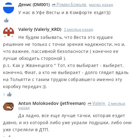
Денис
(
DM001
)
Роман Божьев
месяц назад
R
У нас в Уфе Весты и в Комфорте ездят)))
Valeriy
(
Valeriy_KRD
)
2 месяца назад
Не будем забывать, что Веста это худшее
решение не только с точки зрения надежности, но и,
что важнее, пассивной безопасности ( конечно ее
лучше обходить стороной ).
p.s. Как у Жванецкого " Тот, кто выбирает - выберет,
конечно, Фиат, а кто не выбирает - долго глядит вдаль
на Тольятти с таким трудом собравшего именно эту
коробку передач:)).
1
Anton Molokoedov
(
jetfreeman
)
Valeriy
2 месяца
R
назад
Да ладно, все еще лучше тачки, которая ездит
давно, и из которой либо уже украли подушки, либо они
уже стреляли в ДТП.