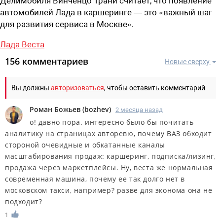
Делимобиля Винченцо Трани считает, что появление
автомобилей Лада в каршеринге — это «важный шаг
для развития сервиса в Москве».
Лада Веста
156 комментариев
Новые сверху
Вы должны
авторизоваться
, чтобы оставить комментарий
Роман Божьев
(
bozhev
)
2 месяца назад
о! давно пора. интересно было бы почитать
аналитику на страницах авторевю, почему ВАЗ обходит
стороной очевидные и обкатанные каналы
масштабирования продаж: каршеринг, подписка/лизинг,
продажа через маркетплейсы. Ну, веста же нормальная
современная машина, почему ее так долго нет в
московском такси, например? разве для эконома она не
подходит?
1