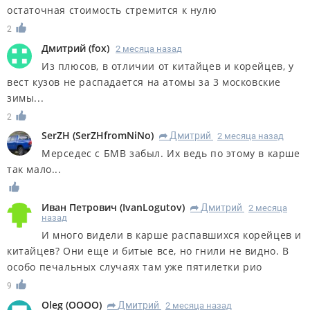
остаточная стоимость стремится к нулю
2
Дмитрий
(
fox
)
2 месяца назад
Из плюсов, в отличии от китайцев и корейцев, у
вест кузов не распадается на атомы за 3 московские
зимы...
2
SerZH
(
SerZHfromNiNo
)
Дмитрий
2 месяца назад
R
Мерседес с БМВ забыл. Их ведь по этому в карше
так мало...
Иван Петрович
(
IvanLogutov
)
Дмитрий
2 месяца
R
назад
И много видели в карше распавшихся корейцев и
китайцев? Они еще и битые все, но гнили не видно. В
особо печальных случаях там уже пятилетки рио
9
Oleg
(
OOOO
)
Дмитрий
2 месяца назад
R