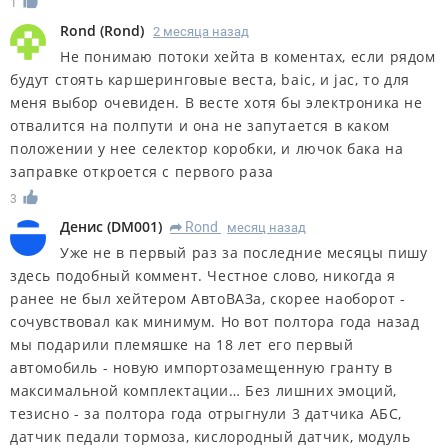
1
Rond
(
Rond
)
2 месяца назад
Не понимаю потоки хейта в коментах, если рядом
будут стоять каршеринговые веста, baic, и jac, то для
меня выбор очевиден. В весте хотя бы электроника не
отвалится на полпути и она не запутается в каком
положении у нее селектор коробки, и лючок бака на
заправке откроется с первого раза
3
Денис
(
DM001
)
Rond
месяц назад
R
Уже не в первый раз за последние месяцы пишу
здесь подобный коммент. Честное слово, никогда я
ранее не был хейтером АвтоВАЗа, скорее наоборот -
сочувствовал как минимум. Но вот полтора года назад
мы подарили племяшке на 18 лет его первый
автомобиль - новую импортозамещенную гранту в
максимальной комплектации… Без лишних эмоций,
тезисно - за полтора года отрыгнули 3 датчика АБС,
датчик педали тормоза, кислородный датчик, модуль