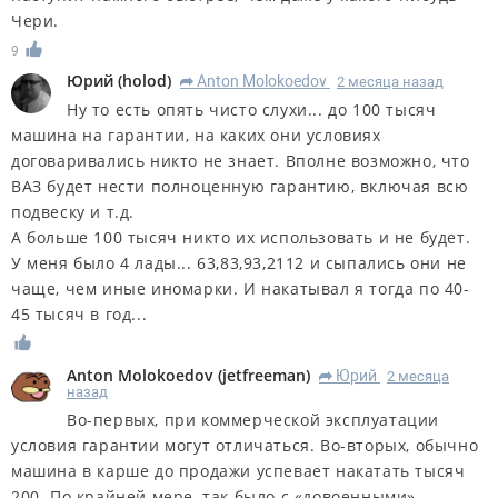
Чери.
9
Юрий
(
holod
)
Anton Molokoedov
2 месяца назад
R
Ну то есть опять чисто слухи... до 100 тысяч
машина на гарантии, на каких они условиях
договаривались никто не знает. Вполне возможно, что
ВАЗ будет нести полноценную гарантию, включая всю
подвеску и т.д.
А больше 100 тысяч никто их использовать и не будет.
У меня было 4 лады... 63,83,93,2112 и сыпались они не
чаще, чем иные иномарки. И накатывал я тогда по 40-
45 тысяч в год...
Anton Molokoedov
(
jetfreeman
)
Юрий
2 месяца
R
назад
Во-первых, при коммерческой эксплуатации
условия гарантии могут отличаться. Во-вторых, обычно
машина в карше до продажи успевает накатать тысяч
200. По крайней мере, так было с «довоенными»