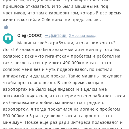
пришлось отказаться. И то были машины из под
частников, что там с каршерингом, который все время
живет в коктейле Собянина, не представляю.
Oleg
(
OOOO
)
Дмитрий
2 месяца назад
R
Машины своё отработали, что от них хотеть?
Лоск! У знакомого был знакомый армянин и у того был
солярис с каким-то гигантским пробегом и работал на
газе, после такси, ну может 400.000км и как-то этот
солярис меня вёз и чуть подергивался, почистили
аппаратуру и дальше поехал. Такие машины покупают
чтобы просто оно везло. В своё время, когда в
аэропортах не было ещё яндекса и в целом мне
знакомый подсказал, что в шереметьево работает такси
из близлежашей лобни, машины стоят рядом с
аэропортом, я тогда прокатился на логане с пробегом
800.000км в 3 раза дешевле такси в аэропорте это
минимум. Позже ещё раз ради интереса пользовался и
за то время через них как оказалось прошли алмеры и