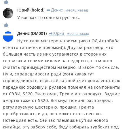
Юрий
(
holod
)
Денис
месяц назад
R
У вас как то совсем грустно...
Денис
(
DM001
)
Юрий
месяц назад
R
Ну со слов мастеров-приемщиков ОД АвтоВАЗа
всё это типичные поломки))). Другой разговор, что
бОльшая часть из них устраняется в сторонних
сервисах и своими силами за недорого, это можно
считать преимуществом наверно. В каком-то смысле.
Ну и, справедливости ради (хотя какая тут
справедливость, ведь всё за свой счет допилено), всю
переднюю ходовку и рулевое поменял на компоненты
от СЭВИ, SS20, Эластомаг, Трек и Автопродукт. Задние
аморты тоже от SS20. Воткнул тюнинг распредвал,
регулируемую шестерню, прошил. Гранта
преобразилась, и да, она может ехать весело.
Потенциал есть. Сейчас племяшке купим нового
китайца, эту заберу себе, буду собирать турбокит под