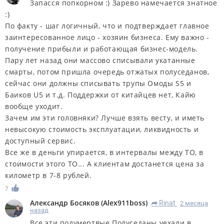
Запасся попкорном :) Зарево намечается знатное
:)
По факту - шаг логичный, что и подтверждает главное
заинтересованное лицо - хозяин бизнеса. Ему важно -
получение прибыли и работающая бизнес-модель.
Пару лет назад они массово списывали укатанные
смарты, потом пришла очередь отжатых полуседанов,
сейчас они должны списывать трупы Омоды S5 и
Баиков U5 и т.д. Поддержки от китайцев нет, Кайю
вообще уходит.
Зачем им эти головняки? Лучше взять весту, и иметь
невысокую стоимость эксплуатации, ликвидность и
доступный сервис.
Все же в деньги упирается, в интервалы между ТО, в
стоимости этого ТО... А клиентам достанется цена за
километр в 7-8 рублей.
7
Александр Босяков
(
Alex911boss
)
Rinat
2 месяца
R
назад
Все эти полумертвые Полуседаны уехали в