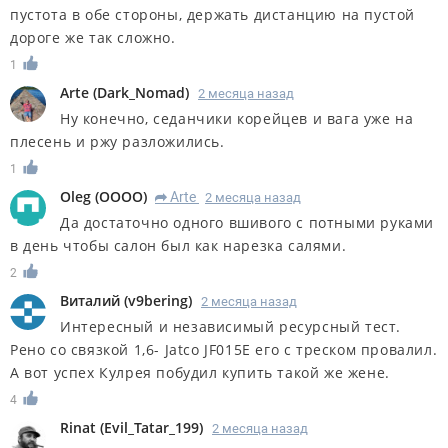
пустота в обе стороны, держать дистанцию на пустой
дороге же так сложно.
1
Arte
(
Dark_Nomad
)
2 месяца назад
Ну конечно, седанчики корейцев и вага уже на
плесень и ржу разложились.
1
Oleg
(
OOOO
)
Arte
2 месяца назад
R
Да достаточно одного вшивого с потными руками
в день чтобы салон был как нарезка салями.
2
Виталий
(
v9bering
)
2 месяца назад
Интересный и независимый ресурсный тест.
Рено со связкой 1,6- Jatco JF015E его с треском провалил.
А вот успех Кулрея побудил купить такой же жене.
4
Rinat
(
Evil_Tatar_199
)
2 месяца назад