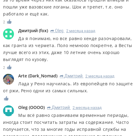
пошли уже вазовские логаны. Шок и трепет, т.е. оно
работало и ещё как.
2
Дмитрий
(
fox
)
Oleg
2 месяца назад
R
Да я понимаю, но все равно хенде разочаровали,
как гранта из чермета. Поло немнооо покрепче, а Весты
лучше всего из этих, даже 10 летние очень хорошо
выглядят по кузову.
2
Arte
(
Dark_Nomad
)
Дмитрий
2 месяца назад
R
Лада у Рено научилась. Из европейцев по защите
от ржи, Рено одни из самых сильных.
Oleg
(
OOOO
)
Дмитрий
2 месяца назад
R
Мы всё равно сравниваем временные периоды,
иногда стоит посчитать затраты на содержание. Часто
получается, что за многие годы исправной службы на