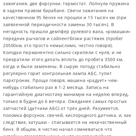
зажигания, две форсунки, термостат. Лопнула пружина
в заднем правом барабане. Свечи зажигания на
качественном 95 бензе не прошли и 15 тысяч км (при
заявленной периодичности замены 30 тысяч). В
негодность пришли демпфер рулевого вала, «ромашки»
передних рычагов и сайлентблоки растяжек (пробег
20500км, это просто немыслимо, честно говоря).
Колодки перманентно сильно скрипели с нуля, и не
прекратили этого делать вплоть до пробега 3500 км,
когда и были заменены. В сырую погоду стабильно
регулярно горит контрольная лампа АБС, тупит
парктроник. Проще говоря, машина «радует» чем-
нибудь стабильно раз в 1-2 месяца. Запись на
гарантийную диагностику минимум на неделю вперед,
только в будни до 6 вечера. Ожидание самых простых
запчастей (датчики АБС) от трёх дней. Разумеется,
поломка форсунок, свечей, кислородного датчика, и, как
следствие, катушки - списывается на некачественный
бенз. В общем, я честно начал сомневаться что