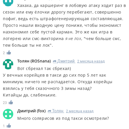
Хахаха, да каршеринг в лобовую атаку ходит раз в
сезон или ему ёлочки дорогу перебегают, совершенно
пофиг, ведь есть штрафогенерирующая составляющая.
Просто нашли входную цену пониже, чтобы экономист
наэкономил себе пустой карман. Это же как игра в
лотерею или смс-викторина
, "чем больше смс,
я не лох
тем больше ты не лох".
2
Толян
(
ROSnana
)
Дмитрий
2 месяца назад
R
Вот сбрехал так сбрехал)
У вечных корейцев в такси до сих пор 5 лет как
минимум, ничего не распадается. Откуда корейцы
взялись у тебя сказочного 3 зимы назад?
Китайцы да, слабенькие.
23
Дмитрий
(
fox
)
Толян
2 месяца назад
R
Много солярисов из под такси осмотрели?
1