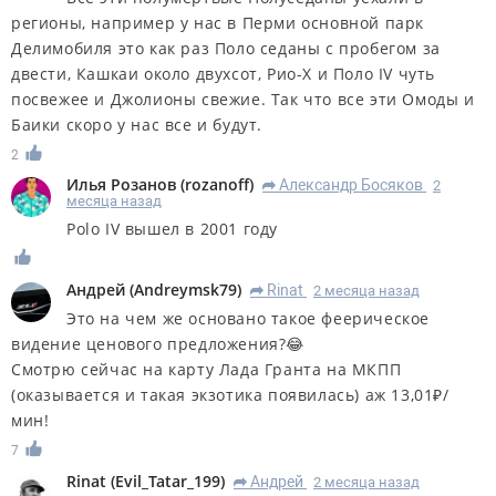
регионы, например у нас в Перми основной парк
Делимобиля это как раз Поло седаны с пробегом за
двести, Кашкаи около двухсот, Рио-Х и Поло IV чуть
посвежее и Джолионы свежие. Так что все эти Омоды и
Баики скоро у нас все и будут.
2
Илья Розанов
(
rozanoff
)
Александр Босяков
2
R
месяца назад
Polo IV вышел в 2001 году
Андрей
(
Andreymsk79
)
Rinat
2 месяца назад
R
Это на чем же основано такое феерическое
видение ценового предложения?😂
Смотрю сейчас на карту Лада Гранта на МКПП
(оказывается и такая экзотика появилась) аж 13,01₽/
мин!
7
Rinat
(
Evil_Tatar_199
)
Андрей
2 месяца назад
R