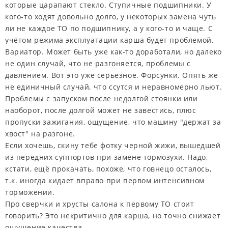
которые царапают стекло. Ступичные подшипники. У
кого-то ходят довольно долго, у некоторых замена чуть
ли не каждое ТО по подшипнику, а у кого-то и чаще. С
учётом режима эксплуатации карша будет проблемой.
Вариатор. Может быть уже как-то доработали, но далеко
не один случай, что не разгоняется, проблемы с
давлением. Вот это уже серьезное. Форсунки. Опять же
не единичный случай, что ссутся и неравномерно льют.
Проблемы с запуском после недолгой стоянки или
наоборот, после долгой может не завестись, плюс
пропуски зажигания, ощущение, что машину "держат за
хвост" на разгоне.
Если хочешь, скину тебе фотку черной жижи, вышедшей
из передних суппортов при замене тормозухи. Надо,
кстати, ещё прокачать, похоже, что говнецо осталось,
т.к. иногда кидает вправо при первом интенсивном
торможении.
Про сверчки и хрусты салона к первому ТО стоит
говорить? Это некритично для карша, но точно снижает
ощущение качества.