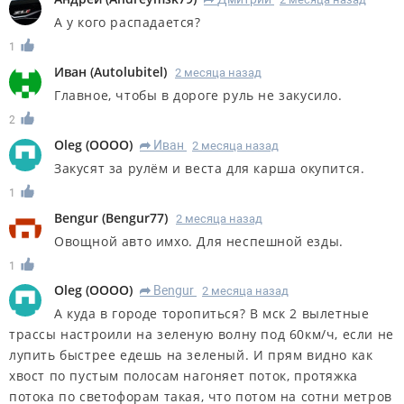
R
А у кого распадается?
1
Иван
(
Autolubitel
)
2 месяца назад
Главное, чтобы в дороге руль не закусило.
2
Oleg
(
OOOO
)
Иван
2 месяца назад
R
Закусят за рулём и веста для карша окупится.
1
Bengur
(
Bengur77
)
2 месяца назад
Овощной авто имхо. Для неспешной езды.
1
Oleg
(
OOOO
)
Bengur
2 месяца назад
R
А куда в городе торопиться? В мск 2 вылетные
трассы настроили на зеленую волну под 60км/ч, если не
лупить быстрее едешь на зеленый. И прям видно как
хвост по пустым полосам нагоняет поток, протяжка
потока по светофорам такая, что потом на сотни метров