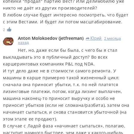
копейки "продал" партию Вест? Или Делимобилю уже
никто не даёт из других производителей?
В любом случае будет интересно посмотреть, что будет
с этим Вестами. И будет ли потом масштабирование.
2
Anton Molokoedov
(
jetfreeman
)
Юрий
2 месяца
R
назад
Нет, но, даже если бы была, с чего бы я стал
выкладывать это в публичный доступ? Во всех
каршеринговых компаниях P&L под NDA.
И тут дело даже не в стоимости самого ремонта. У
машины в карше примерно такой жизненный цикл:
сначала она приносит убытки, т.к. по ней платятся
лизинговые платежи, потом, когда лизинг выплачен,
машина наконец-то приносит выручку и особо не
приносит убытков (если не сломана/разбита), затем она
начинает сыпаться, и снова становится убыточной (на
этом этапе ее продают).
В случае с Ладой фаза «начинает сыпаться», полагаю,
наступит намного быстрее, чем даже у какого-нибудь