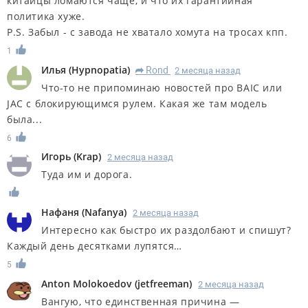
китайцы ломаются чаще, и что их гарантийная
политика хуже.
P.S. Забыл - с завода не хватало хомута на тросах кпп.
1
Илья
(
Hypnopatia
)
Rond
2 месяца назад
R
Что-то не припоминаю новостей про BAIC или
JAC с блокирующимся рулем. Какая же там модель
была...
6
Игорь
(
Krap
)
2 месяца назад
Туда им и дорога.
Нафаня
(
Nafanya
)
2 месяца назад
Интересно как быстро их раздолбают и спишут?
Каждый день десятками лупятся…
5
Anton Molokoedov
(
jetfreeman
)
2 месяца назад
Вангую, что единственная причина —