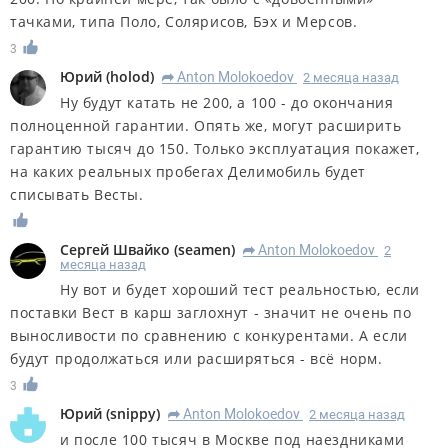
тачками, типа Поло, Солярисов, Бэх и Мерсов.
3
Юрий
(
holod
)
Anton Molokoedov
2 месяца назад
R
Ну будут катать не 200, а 100 - до окончания
полноценной гарантии. Опять же, могут расширить
гарантию тысяч до 150. Только эксплуатация покажет,
на каких реальных пробегах Делимобиль будет
списывать Весты.
Сергей Швайко
(
seamen
)
Anton Molokoedov
2
R
месяца назад
Ну вот и будет хороший тест реальностью, если
поставки Вест в карш заглохнут - значит не очень по
выносливости по сравнению с конкурентами. А если
будут продолжаться или расширяться - всё норм.
3
Юрий
(
snippy
)
Anton Molokoedov
2 месяца назад
R
и после 100 тысяч в Москве под наездниками