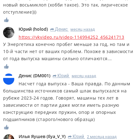
новый восьмиклоп (хобби такое). Это так, лирическое
отступление)))
Юрий
(
holod
)
Денис
месяц назад
R
https://vkvideo.ru/video-114994252_456241713
У Энергетика конечно пробег меньше за год, но там и
10-й части нет от ваших проблем. Похоже в зависмости
от года выпуска машины сильно отличаются...
Денис
(
DM001
)
Юрий
месяц назад
R
Насчет года выпуска - Ваша правда. По данным
большинства источников самый шлак выпускался на
рубеже 2023-24 годов. Говорят, машины тех лет в
зависимости от партии даже могли иметь разную
конструкцию передних пружин, опор и опорных
подшипников (старого/нового образца)
Илья Яушев
(
Ilya_V_Y
)
Юрий
2 месяца назад
R