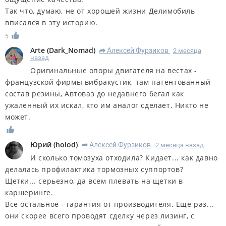
Так что, думаю, не от хорошей жизни Делимобиль
вписался в эту историю.
5
Arte
(
Dark_Nomad
)
Алексей Фурзиков
2 месяца
R
назад
Оригинальные опоры двигателя на вестах -
французской фирмы вибракустик, там патентованный
состав резины, Автоваз до недавнего бегал как
ужаленный их искал, кто им аналог сделает. Никто не
может.
Юрий
(
holod
)
Алексей Фурзиков
2 месяца назад
R
И сколько томозуха отходила? Кидает... как давно
делалась профилактика тормозных суппортов?
Щетки... серьезно, да всем плевать на щетки в
каршеринге.
Все остальное - гарантия от производителя. Еще раз...
они скорее всего проводят сделку через лизинг, с