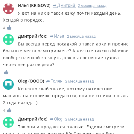
Илья
(
KRIGOV2
)
Дмитрий
2 месяца назад
R
Я вот на них в такси езжу почти каждый день.
Хендай в порядке.
4
Дмитрий
(
fox
)
Илья
2 месяца назад
R
Вы всегда перед посадкой в такси арки и прочие
больные места осматриваете? А желтые такси в Москве
вообще пленкой затянуты, как вы состояние кузова
через нее разглядели?
Oleg
(
OOOO
)
Толян
2 месяца назад
R
Конечно слабенькие, поэтому пятилетние
машины на вторичке продаются, они же сгнили в пыль
2 года назад. =)
4
Дмитрий
(
fox
)
Oleg
2 месяца назад
R
Так они и продаются ржавые. Ездили смотрели
приятелю, от идеи покупки б/у Соляриса или Рио