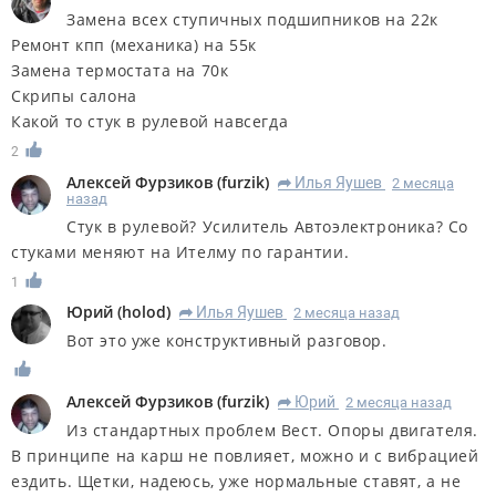
Замена всех ступичных подшипников на 22к
Ремонт кпп (механика) на 55к
Замена термостата на 70к
Скрипы салона
Какой то стук в рулевой навсегда
2
Алексей Фурзиков
(
furzik
)
Илья Яушев
2 месяца
R
назад
Стук в рулевой? Усилитель Автоэлектроника? Со
стуками меняют на Ителму по гарантии.
1
Юрий
(
holod
)
Илья Яушев
2 месяца назад
R
Вот это уже конструктивный разговор.
Алексей Фурзиков
(
furzik
)
Юрий
2 месяца назад
R
Из стандартных проблем Вест. Опоры двигателя.
В принципе на карш не повлияет, можно и с вибрацией
ездить. Щетки, надеюсь, уже нормальные ставят, а не