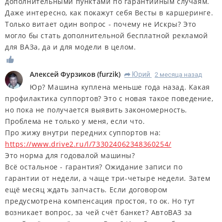
дополнительными пунктами по гарантийным случаям.
Даже интересно, как покажут себя Весты в каршеринге.
Только витает один вопрос - почему не Искры? Это
могло бы стать дополнительной бесплатной рекламой
для ВАЗа, да и для модели в целом.
Алексей Фурзиков
(
furzik
)
Юрий
2 месяца назад
R
Юр? Машина куплена меньше года назад. Какая
профилактика суппортов? Это с новая такое поведение,
но пока не получается выявить закономерность.
Проблема не только у меня, если что.
Про жижу внутри передних суппортов на:
https://www.drive2.ru/l/733024062348360254/
Это норма для годовалой машины?
Всё остальное - гарантия? Ожидание записи по
гарантии от недели, а чаще три-четыре недели. Затем
ещё месяц ждать запчасть. Если договором
предусмотрена компенсация простоя, то ок. Но тут
возникает вопрос, за чей счёт банкет? АвтоВАЗ за