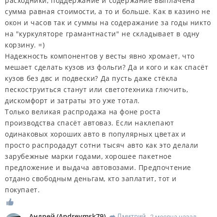
расходники, поддержание и содержание выплачена
сумма равная стоимости, а то и больше. Как в казино не
окон и часов так и суммы на содеражание за годы никто
на "куркуляторе грамантнасти" не складывает в одну
корзину. =)
Надежность компонентов у весты явно хромает, что
мешает сделать кузов из фольги? Да и кого и как спасёт
кузов без двс и подвески? Да пусть даже стёкла
пескоструиться станут или светотехника глючить,
дискомфорт и затраты это уже тотал.
Только великая распродажа на фоне роста
производства спасёт автоваз. Если наклепают
одинаковых хороших авто в популярных цветах и
просто распродадут сотни тысяч авто как это делали
зарубежные марки годами, хорошее пакетное
предложение и выдача автовозами. Предпочтение
отдано свободным деньгам, кто заплатит, тот и
покупает.
Андрей
(
Andreymsk79
)
Дмитрий
2 месяца назад