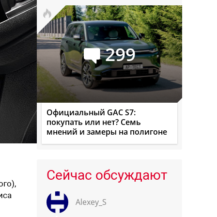
299
Официальный GAC S7:
покупать или нет? Семь
мнений и замеры на полигоне
й
Сейчас обсуждают
го),
иса
Alexey_S