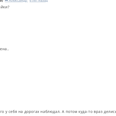
a
)
Александр
6 лет назад
R
айки?
ена..
о у себя на дорогах наблюдал. А потом куда-то враз делись