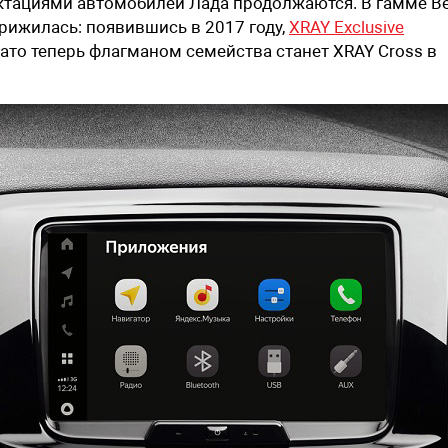
тациями автомобилей Лада продолжаются. В гамме В
 прижилась: появившись в 2017 году,
XRAY Exclusive
ато теперь флагманом семейства станет XRAY Cross в