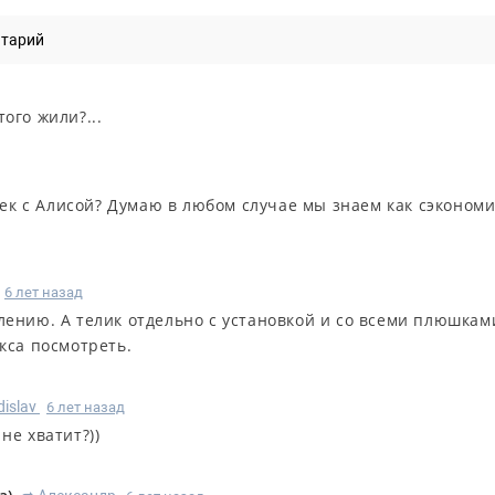
нтарий
того жили?...
лек с Алисой? Думаю в любом случае мы знаем как сэконом
6 лет назад
лению. А телик отдельно с установкой и со всеми плюшкам
кса посмотреть.
dislav
6 лет назад
 не хватит?))