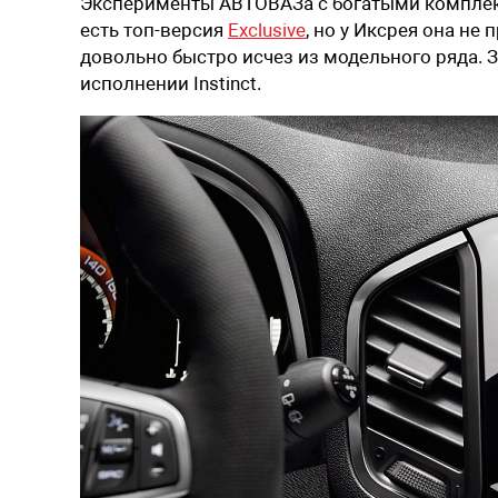
Эксперименты АВТОВАЗа с богатыми комплек
есть топ-версия
Exclusive
, но у Иксрея она не
довольно быстро исчез из модельного ряда. З
исполнении Instinct.