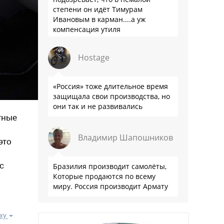
степени он идёт Тимурам
Ивановым в карман....а уж
компенсация утиля
производителям настолько мутна,
что прям эталон коррупции
Hostage
«Россия» тоже длительное время
защищала свои производства, но
они так и не развивались
тные
Владимир Шапошников
это
с
Бразилия производит самолёты,
Которые продаются по всему
миру. Россия производит Армату
ху