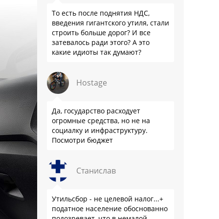
То есть после поднятия НДС,
введения гигантского утиля, стали
строить больше дорог? И все
затевалось ради этого? А это
какие идиоты так думают?
Hostage
Да, государство расходует
огромные средства, но не на
социалку и инфраструктуру.
Посмотри бюджет
Станислав
Утильсбор - не целевой налог...+
податное население обоснованно
подозревает, что в немалой