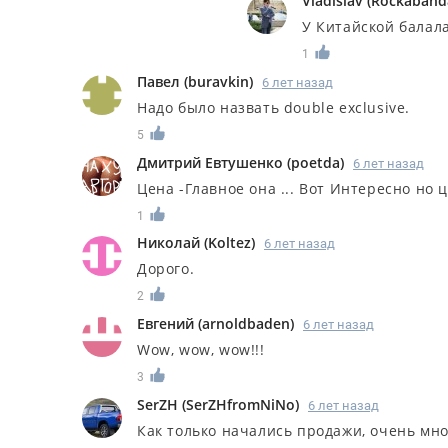
Vladislav
(
Rockaband
У Китайской балал
1
Павел
(
buravkin
)
6 лет назад
Надо было назвать double exclusive.
5
Дмитрий Евтушенко
(
poetda
)
6 лет назад
Цена -Главное она ... Вот Интересно но ц
1
Николай
(
Koltez
)
6 лет назад
Дорого.
2
Евгений
(
arnoldbaden
)
6 лет назад
Wow, wow, wow!!!
3
SerZH
(
SerZHfromNiNo
)
6 лет назад
Как только начались продажи, очень мног