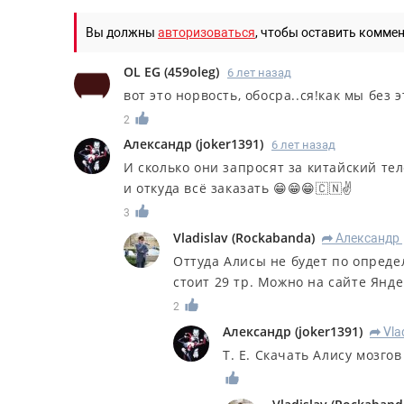
Вы должны
авторизоваться
, чтобы оставить комме
OL EG
(
459oleg
)
6 лет назад
вот это норвость, обосра..ся!как мы без э
2
Александр
(
joker1391
)
6 лет назад
И сколько они запросят за китайский те
и откуда всё заказать 😁😁😁🇨🇳✌️
3
Vladislav
(
Rockabanda
)
Александр
R
Оттуда Алисы не будет по опреде
стоит 29 тр. Можно на сайте Янде
2
Александр
(
joker1391
)
Vla
R
Т. Е. Скачать Алису мозгов