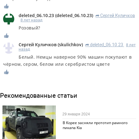
deleted_06.10.23
(
deleted_06.10.23
)
Сергей Куличков
R
8 лет назад
Розовый?
Сергей Куличков
(
skulichkov
)
deleted_06.10.23
8 лет
R
назад
Белый. Немцы наверное 90% машин покупают в
чёрном, сером, белом или серебристом цвете
Рекомендованные статьи
Новости
15
29 января 2024
В Корее засняли прототип рамного
пикапа Kia