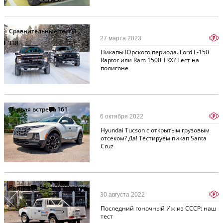
Сравнительные тесты
p
27 марта 2023
338
Пикапы Юрского периода. Ford F-150
Raptor или Ram 1500 TRX? Тест на
полигоне
Первая встреча
161
p
6 октября 2022
Hyundai Tucson с открытым грузовым
отсеком? Да! Тестируем пикап Santa
Cruz
Ретротест
54
p
30 августа 2022
Последний гоночный Иж из СССР: наш
тест