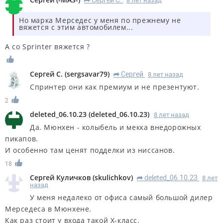
Сергей С.
8 лет назад
R
Но марка Мерседес у меня по прежнему не
вяжется с этим автомобилем...
А со Sprinter вяжется ?
Сергей С.
(
sergsavar79
)
Сергей
8 лет назад
R
Спринтер они как премиум и не презентуют.
2
deleted_06.10.23
(
deleted_06.10.23
)
8 лет назад
Да. Мюнхен - колыбель и мекка внедорожных
пикапов.
И особенно там ценят подделки из ниссанов.
18
Сергей Куличков
(
skulichkov
)
deleted_06.10.23
8 лет
R
назад
У меня недалеко от офиса самый большой дилер
Мерседеса в Мюнхене.
Как раз стоит у входа такой Х-класс.