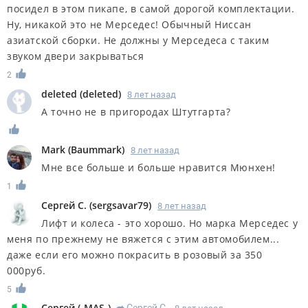
посидел в этом пикапе, в самой дорогой комплектации.
Ну, никакой это не Мерседес! Обычный Ниссан
азиатской сборки. Не должны у Мерседеса с таким
звуком двери закрываться
2
deleted
(
deleted
)
8 лет назад
А точно не в пригородах Штутгарта?
Mark
(
Baummark
)
8 лет назад
Мне все больше и больше нравится Мюнхен!
1
Сергей С.
(
sergsavar79
)
8 лет назад
Лифт и колеса - это хорошо. Но марка Мерседес у
меня по прежнему не вяжется с этим автомобилем...
даже если его можно покрасить в розовый за 350
000руб.
5
Сергей
(
-MAS-
)