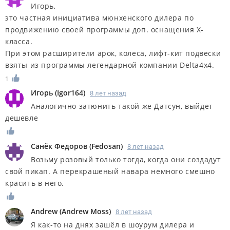
Игорь,
это частная инициатива мюнхенского дилера по
продвижению своей программы доп. оснащения X-
класса.
При этом расширители арок, колеса, лифт-кит подвески
взяты из программы легендарной компании Delta4x4.
1
Игорь
(
Igor164
)
8 лет назад
Аналогично затюнить такой же Датсун, выйдет
дешевле
Санёк Федоров
(
Fedosan
)
8 лет назад
Возьму розовый только тогда, когда они создадут
свой пикап. А перекрашеный навара немного смешно
красить в него.
Andrew
(
Andrew Moss
)
8 лет назад
Я как-то на днях зашёл в шоурум дилера и