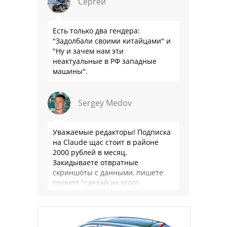
Сергей
Есть только два гендера:
"Задолбали своими китайцами" и
"Ну и зачем нам эти
неактуальные в РФ западные
машины".
Sergey Medov
Уважаемые редакторы! Подписка
на Claude щас стоит в районе
2000 рублей в месяц.
Закидываете отвратные
скриншоты с данными, пишете
промпт "сделай из этого
красивую таблицу в джипег для
сайта" и через 40 …