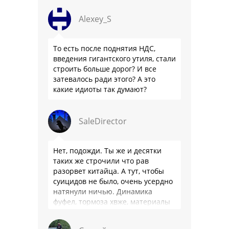
Alexey_S
То есть после поднятия НДС,
введения гигантского утиля, стали
строить больше дорог? И все
затевалось ради этого? А это
какие идиоты так думают?
SaleDirector
Нет, подожди. Ты же и десятки
таких же строчили что рав
разорвет китайца. А тут, чтобы
суицидов не было, очень усердно
натянули ничью. Динамика
фуфел, тормоза хвже, материалы
салона хуже. Не, …