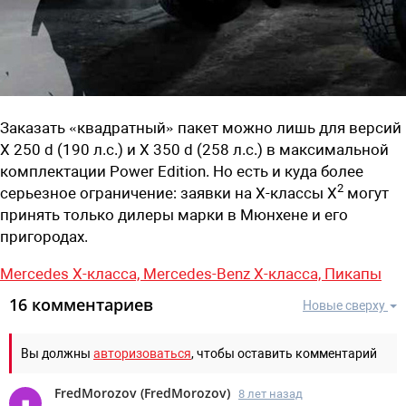
Заказать «квадратный» пакет можно лишь для версий
X 250 d (190 л.с.) и X 350 d (258 л.с.) в максимальной
комплектации Power Edition. Но есть и куда более
2
серьезное ограничение: заявки на X-классы X
могут
принять только дилеры марки в Мюнхене и его
пригородах.
Mercedes X-класса,
Mercedes-Benz X-класса,
Пикапы
16 комментариев
Новые сверху
Вы должны
авторизоваться
, чтобы оставить комментарий
FredMorozov
(
FredMorozov
)
8 лет назад