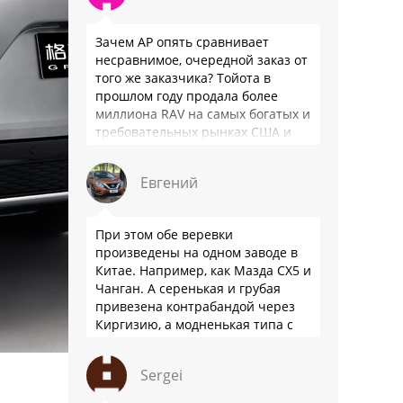
Зачем АР опять сравнивает
несравнимое, очередной заказ от
того же заказчика? Тойота в
прошлом году продала более
миллиона RAV на самых богатых и
требовательных рынках США и
Японии, в очередной раз
подтвердив статус …
Евгений
При этом обе веревки
произведены на одном заводе в
Китае. Например, как Мазда СХ5 и
Чанган. А серенькая и грубая
привезена контрабандой через
Киргизию, а модненькая типа с
гарантией
Sergei