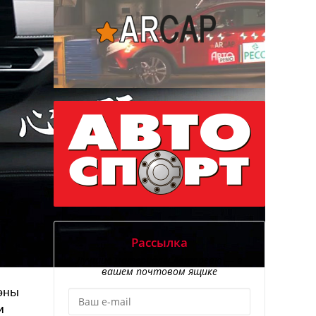
Рассылка
Лучшие материалы Авторевю — в
вашем почтовом ящике
вэны
и