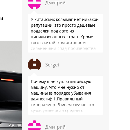
Дмитрий
 и
У китайских колымаг нет никакой
репутации, это просто дешевые
подделки под авто из
цивилизованных стран. Кроме
того в китайском автопроме
сильнейший спад производства
(более 20% по итогам года)и
почти все китайские
Sergei
производители работают …
Почему я не куплю китайскую
машину. Что мне нужно от
машины (в порядке убывания
важности): 1.Правильный
типоразмер. В моем случае это
кузов универсал среднего
размера. 2.Надежность. Хочется
быть уверенным, что она меня
Дмитрий
везде довезет и …