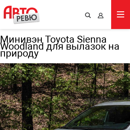
s
Минивэн Toyota Sienna
Woodland для вылазок на
природу