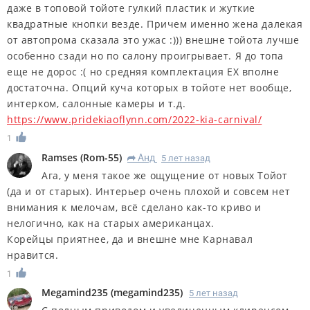
даже в топовой тойоте гулкий пластик и жуткие
квадратные кнопки везде. Причем именно жена далекая
от автопрома сказала это ужас :))) внешне тойота лучше
особенно сзади но по салону проигрывает. Я до топа
еще не дорос :( но средняя комплектация EX вполне
достаточна. Опций куча которых в тойоте нет вообще,
интерком, салонные камеры и т.д.
https://www.pridekiaoflynn.com/2022-kia-carnival/
1
Ramses
(
Rom-55
)
Анд
5 лет назад
R
Ага, у меня такое же ощущение от новых Тойот
(да и от старых). Интерьер очень плохой и совсем нет
внимания к мелочам, всё сделано как-то криво и
нелогично, как на старых американцах.
Корейцы приятнее, да и внешне мне Карнавал
нравится.
1
Megamind235
(
megamind235
)
5 лет назад