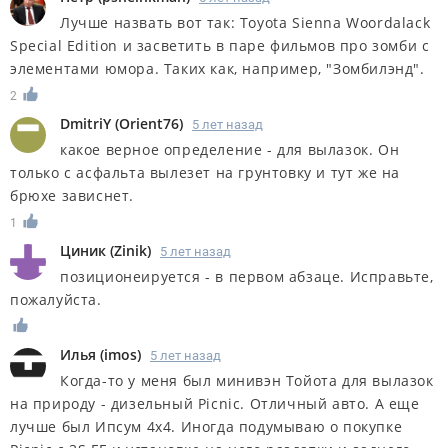
Лучше назвать вот так: Toyota Sienna Woordalack
Special Edition и засветить в паре фильмов про зомби с
элементами юмора. Таких как, например, "Зомбилэнд".
2
DmitriY
(
Orient76
)
5 лет назад
какое верное определение - для вылазок. Он
только с асфальта вылезет на грунтовку и тут же на
брюхе зависнет.
1
Циник
(
Zinik
)
5 лет назад
позиционеируется - в первом абзаце. Исправьте,
пожалуйста.
Илья
(
imos
)
5 лет назад
Когда-то у меня был минивэн Тойота для вылазок
на природу - дизельный Picnic. Отличный авто. А еще
лучше был Ипсум 4х4. Иногда подумываю о покупке