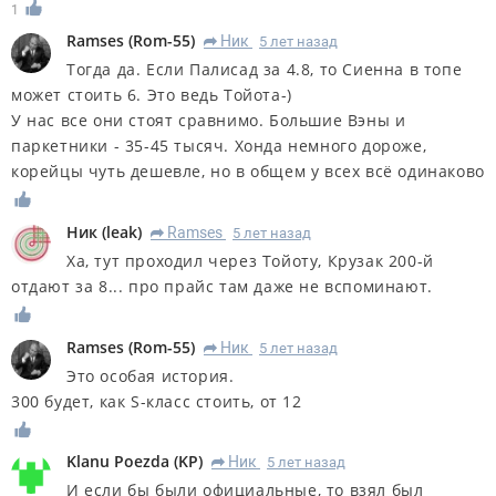
1
Ramses
(
Rom-55
)
Ник
5 лет назад
R
Тогда да. Если Палисад за 4.8, то Сиенна в топе
может стоить 6. Это ведь Тойота-)
У нас все они стоят сравнимо. Большие Вэны и
паркетники - 35-45 тысяч. Хонда немного дороже,
корейцы чуть дешевле, но в общем у всех всё одинаково
Ник
(
leak
)
Ramses
5 лет назад
R
Ха, тут проходил через Тойоту, Крузак 200-й
отдают за 8... про прайс там даже не вспоминают.
Ramses
(
Rom-55
)
Ник
5 лет назад
R
Это особая история.
300 будет, как S-класс стоить, от 12
Klanu Poezda
(
KP
)
Ник
5 лет назад
R
И если бы были официальные, то взял был