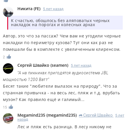
Никита
(
FE
)
5 лет назад
К счастью, обошлось без аляповатых черных
накладок на порогах и колесных арках
Автор, это что за пассаж? Чем вам не угодили черные
накладки по периметру кузова? Тут они как раз не
помешали бы в комплекте с увеличенным клиренсом.
2
Сергей Швайко
(
seamen
)
5 лет назад
"А на пикниках пригодятся аудиосистема JBL
мощностью 1200 Ватт"
Бесят такие "любители вылазок на природу". Что за
странная привычка - на весь лес, пляж и т.д. врубать
музон? Как правило ещё и галимый...
15
Megamind235
(
megamind235
)
Сергей Швайко
5 лет
R
назад
Лес и пляж есть разница. В лесу никому не