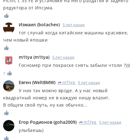
Picnic с 3S FE и установке на него раздатки и заднего
редуктора от Ипсума.
Измаил
(
botachev
)
5 лет назад
тот случай когда китайские машины красивее,
чем новый япошки
m1tya
(
m1tya
)
5 лет назад
Госномер при покраске снять забыли чтоли ?)))
7
Евген
(
WeltBMW
)
m1tya
5 лет назад
R
У них так можно вроде. А у нас новый
квадратный номер не в каждую нишу влазит.
В общем свой путь, ну как обычно...
Егор Родионов
(
goha2009
)
m1tya
5 лет назад
R
улыбаешь)