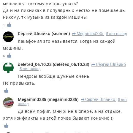
мешаешь - почему не послушать?
Да и на пикниках в популярных местах не помешаешь
никому, тк музыка из каждой машины
1
Сергей Швайко
(
seamen
)
Megamind235
5 лет назад
R
Какафония это называется, когда из каждой
машины.
6
deleted_06.10.23
(
deleted_06.10.23
)
Сергей Швайко
R
5 лет назад
Пендосы вообще шумные очень.
Не привыкать.
Megamind235
(
megamind235
)
Сергей Швайко
5 лет
R
назад
Да всем пофиг. Они ж не в опере, а на отдыхе.
Хотя конфликты на этой почве бывают конечно ))