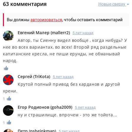
63 комментария
Новые сверху
Вы должны
авторизоваться
, чтобы оставить комментарий
Евгений Малер
(
mallerr2
)
5 лет назад
Автор, ты Сиенну видел вообще , когда нибудь? У
нее во всех вариантах, во всех! Второй ряд раздельные
капитанские кресла, не пиши ерунды, не обманывай
народ.
Сергей
(
TriKota
)
5 лет назад
Крутой полный привод без карданов и другой
хрени.
1
Егор Родионов
(
goha2009
)
5 лет назад
ну и страшилище. впрочем - это же тойота...
1
Петр
(
psheinkman
)
5 лет назад