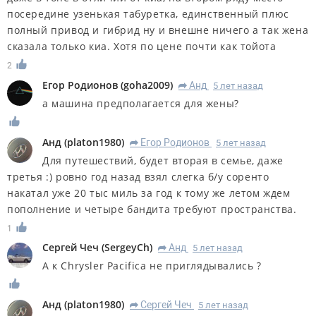
посередине узенькая табуретка, единственный плюс
полный привод и гибрид ну и внешне ничего а так жена
сказала только киа. Хотя по цене почти как тойота
2
Егор Родионов
(
goha2009
)
Анд
5 лет назад
R
а машина предполагается для жены?
Анд
(
platon1980
)
Егор Родионов
5 лет назад
R
Для путешествий, будет вторая в семье, даже
третья :) ровно год назад взял слегка б/у соренто
накатал уже 20 тыс миль за год к тому же летом ждем
пополнение и четыре бандита требуют пространства.
1
Сергей Чеч
(
SergeyCh
)
Анд
5 лет назад
R
А к Chrysler Pacifica не приглядывались ?
Анд
(
platon1980
)
Сергей Чеч
5 лет назад
R