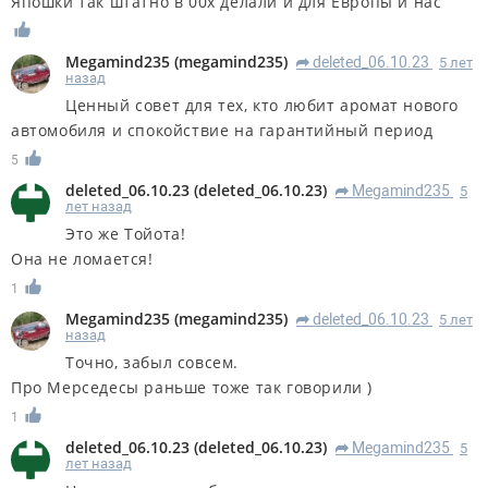
Япошки так штатно в 00х делали и для Европы и нас
Megamind235
(
megamind235
)
deleted_06.10.23
5 лет
R
назад
Ценный совет для тех, кто любит аромат нового
автомобиля и спокойствие на гарантийный период
5
deleted_06.10.23
(
deleted_06.10.23
)
Megamind235
5
R
лет назад
Это же Тойота!
Она не ломается!
1
Megamind235
(
megamind235
)
deleted_06.10.23
5 лет
R
назад
Точно, забыл совсем.
Про Мерседесы раньше тоже так говорили )
1
deleted_06.10.23
(
deleted_06.10.23
)
Megamind235
5
R
лет назад