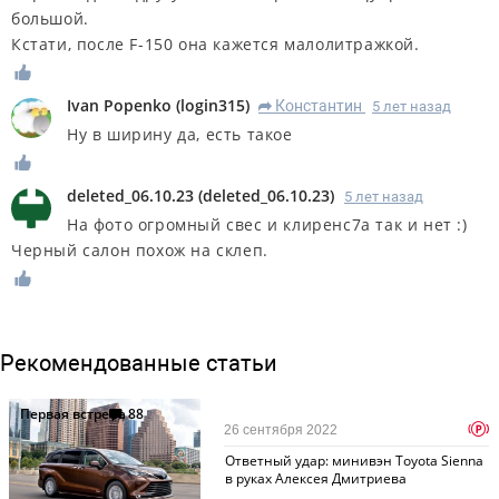
большой.
Кстати, после F-150 она кажется малолитражкой.
Ivan Popenko
(
login315
)
Константин
5 лет назад
R
Ну в ширину да, есть такое
deleted_06.10.23
(
deleted_06.10.23
)
5 лет назад
На фото огромный свес и клиренс7а так и нет :)
Черный салон похож на склеп.
Рекомендованные статьи
Первая встреча
88
p
26 сентября 2022
Ответный удар: минивэн Toyota Sienna
в руках Алексея Дмитриева