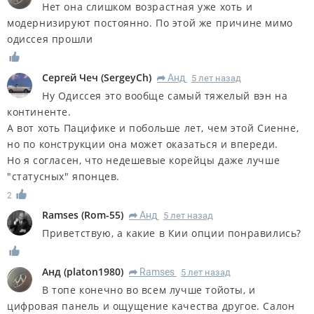
Нет она слишком возрастная уже хоть и
модернизируют постоянно. По этой же причине мимо
одиссея прошли
Сергей Чеч
(
SergeyCh
)
Анд
5 лет назад
R
Ну Одиссея это вообще самый тяжелый вэн на
континенте.
А вот хоть Пацифике и побольше лет, чем этой Сиенне,
но по конструкции она может оказаться и впереди.
Но я согласен, что недешевые корейцы даже лучше
"статусных" японцев.
2
Ramses
(
Rom-55
)
Анд
5 лет назад
R
Приветствую, а какие в Кии опции понравились?
Анд
(
platon1980
)
Ramses
5 лет назад
R
В топе конечно во всем лучше тойоты, и
цифровая панель и ощущение качества другое. Салон