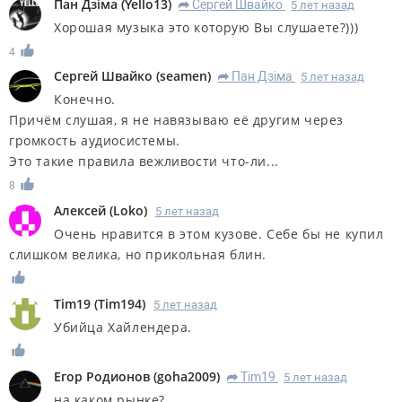
Пан Дзiма
(
Yello13
)
Сергей Швайко
5 лет назад
R
Хорошая музыка это которую Вы слушаете?)))
4
Сергей Швайко
(
seamen
)
Пан Дзiма
5 лет назад
R
Конечно.
Причём слушая, я не навязываю её другим через
громкость аудиосистемы.
Это такие правила вежливости что-ли...
8
Алексей
(
Loko
)
5 лет назад
Очень нравится в этом кузове. Себе бы не купил
слишком велика, но прикольная блин.
Tim19
(
Tim194
)
5 лет назад
Убийца Хайлендера.
Егор Родионов
(
goha2009
)
Tim19
5 лет назад
R
на каком рынке?