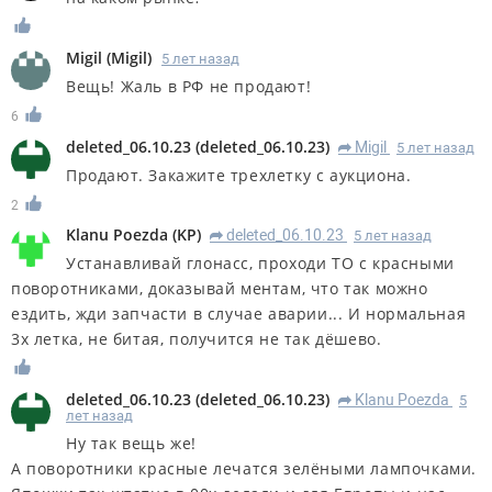
Migil
(
Migil
)
5 лет назад
Вещь! Жаль в РФ не продают!
6
deleted_06.10.23
(
deleted_06.10.23
)
Migil
5 лет назад
R
Продают. Закажите трехлетку с аукциона.
2
Klanu Poezda
(
KP
)
deleted_06.10.23
5 лет назад
R
Устанавливай глонасс, проходи ТО с красными
поворотниками, доказывай ментам, что так можно
ездить, жди запчасти в случае аварии... И нормальная
3х летка, не битая, получится не так дёшево.
deleted_06.10.23
(
deleted_06.10.23
)
Klanu Poezda
5
R
лет назад
Ну так вещь же!
А поворотники красные лечатся зелёными лампочками.