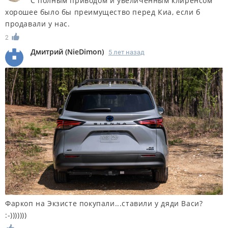
С полным приводом и увеличенным клиренсом
хорошее было бы преимущество перед Киа, если б
продавали у нас.
2
Дмитрий
(
NieDimon
)
5 лет назад
Фаркоп на Экзисте покупали...ставили у дяди Васи?
:-)))))))