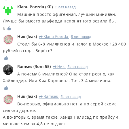
Klanu Poezda
(
KP
)
5 лет назад
Машина просто офигенная, лучший минивэн.
Лучше бы вместо альфарда непонятного возили бы.
8
Ник
(
leak
)
Klanu Poezda
5 лет назад
R
Стоил бы 6-8 миллионов и налог в Москве 128 400
рублей в год... Берёте?
Ramses
(
Rom-55
)
Ник
5 лет назад
R
А почему 6 миллионов? Она стоит ровно, как
Хайлендер. Или Киа Карнавал. Т.е., 3-4 миллиона.
Ник
(
leak
)
Ramses
5 лет назад
R
Во-первых, официально нет, а по серой схеме
сильно дороже.
А во-вторых, время такое, Хёндэ Палисад по прайсу 4,
меньше чем за 4,8 не отдают.