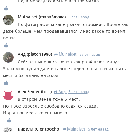
Не, в мерседесах было вечное масло
Muinaiset
(
mapa3maxa
)
5 лет назад
По фотографиям капец какая огромная. Вроде как
даже больше, чем продававшаяся у нас какое-то время
Венза.
Анд
(
platon1980
)
Muinaiset
5 лет назад
R
Сейчас нынешняя венза как рав4 плюс минус.
Знакомый купил да и в салоне сидел в ней, только пять
мест и багажник никакой
Alex Feiner
(
toct
)
Анд
5 лет назад
R
В старой Вензе тоже 5 мест.
Но, трое взрослых свободно садятся сзади.
И для ног места очень много.
1
Кирилл
(
Cientoocho
)
Muinaiset
5 лет назад
R