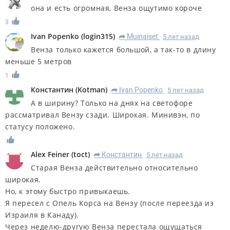
она и есть огромная, Венза ощутимо короче
3
Ivan Popenko
(
login315
)
Muinaiset
5 лет назад
R
Венза только кажется большой, а так-то в длину
меньше 5 метров
1
Константин
(
Kotman
)
Ivan Popenko
5 лет назад
R
А в ширину? Только на днях на светофоре
рассматривал Вензу сзади. Широкая. Минивэн, по
статусу положено.
Alex Feiner
(
toct
)
Константин
5 лет назад
R
Старая Венза действительно относительно
широкая.
Но, к этому быстро привыкаешь.
Я пересел с Опель Корса на Вензу (после переезда из
Израиля в Канаду).
Через неделю-другую Венза перестала ощущаться