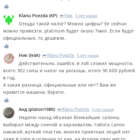
Klanu Poezda
(
KP
)
Ник
5 лет назад
R
Откуда такой налог? Можно цифры? Ее сейчас
можно привезти, platinum будет около 7мил. Если будут
официальные, то дешевле.
Ник
(
leak
)
Klanu Poezda
5 лет назад
R
Действительно, ошибся, в лоб сложил мощности,
всего 302 силы и налог на роскошь, итого 90 600 рублей
в год.
А какая разница, официальные или нет? Вам же
нравится машина, берите.
Анд
(
platon1980
)
Klanu Poezda
5 лет назад
R
Неделю назад объехал ближайшие салоны,
выбирал между сиеной и карнивалом, тойота салон
никакой, жуткий пластик, многих приятных опций нет
даже в топе в отличии от киа, на втором ряду место