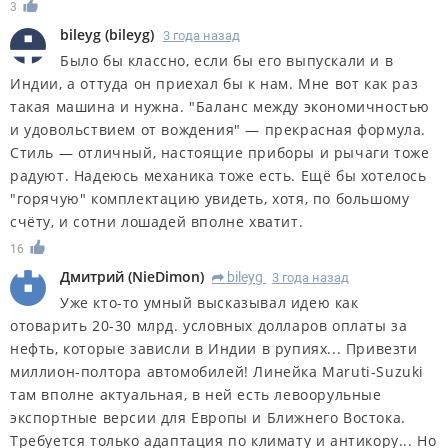
3
bileyg
(
bileyg
)
3 года назад
Было бы классно, если бы его выпускали и в
Индии, а оттуда он приехал бы к нам. Мне вот как раз
такая машина и нужна. "Баланс между экономичностью
и удовольствием от вождения" — прекрасная формула.
Стиль — отличный, настоящие приборы и рычаги тоже
радуют. Надеюсь механика тоже есть. Ещё бы хотелось
"горячую" комплектацию увидеть, хотя, по большому
счëту, и сотни лошадей вполне хватит.
16
Дмитрий
(
NieDimon
)
bileyg
3 года назад
R
Уже кто-то умный высказывал идею как
отоварить 20-30 млрд. условных долларов оплаты за
нефть, которые зависли в Индии в рупиях... Привезти
миллион-полтора автомобилей! Линейка Maruti-Suzuki
там вполне актуальная, в ней есть левоорульные
экспортные версии для Европы и Ближнего Востока.
Требуется только адаптация по климату и антикору... Но