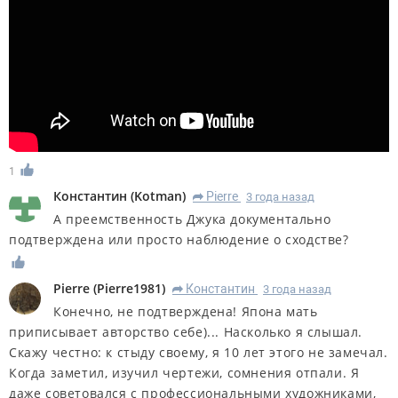
1
Константин
(
Kotman
)
Pierre
3 года назад
R
А преемственность Джука документально
подтверждена или просто наблюдение о сходстве?
Pierre
(
Pierre1981
)
Константин
3 года назад
R
Конечно, не подтверждена! Япона мать
приписывает авторство себе)... Насколько я слышал.
Скажу честно: к стыду своему, я 10 лет этого не замечал.
Когда заметил, изучил чертежи, сомнения отпали. Я
даже советовался с профессиональными художниками,