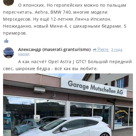
О японских. Но геропейских можно по пальцам
пересчитать. Aehra, BMW 740, многие модели
Мерседесов. Ну ещё 12-летняя Лянча Ипсилон.
Неожиданно, новый Мини-4, с шикарными бёдрами. 5
примеров.
Александр
(
maserati-granturismo
)
Pierre
3 года
R
назад
А как насчёт Opel Astra J GTC? Большой передний
свес, широкие бёдра - всё как вы любите.