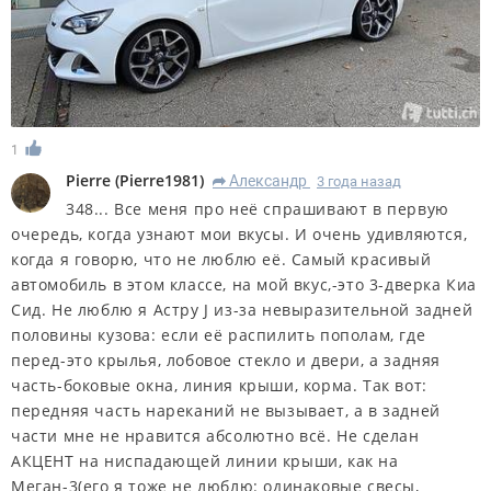
1
Pierre
(
Pierre1981
)
Александр
3 года назад
R
348... Все меня про неё спрашивают в первую
очередь, когда узнают мои вкусы. И очень удивляются,
когда я говорю, что не люблю её. Самый красивый
автомобиль в этом классе, на мой вкус,-это 3-дверка Киа
Сид. Не люблю я Астру J из-за невыразительной задней
половины кузова: если её распилить пополам, где
перед-это крылья, лобовое стекло и двери, а задняя
часть-боковые окна, линия крыши, корма. Так вот:
передняя часть нареканий не вызывает, а в задней
части мне не нравится абсолютно всё. Не сделан
АКЦЕНТ на ниспадающей линии крыши, как на
Меган-3(его я тоже не люблю: одинаковые свесы,