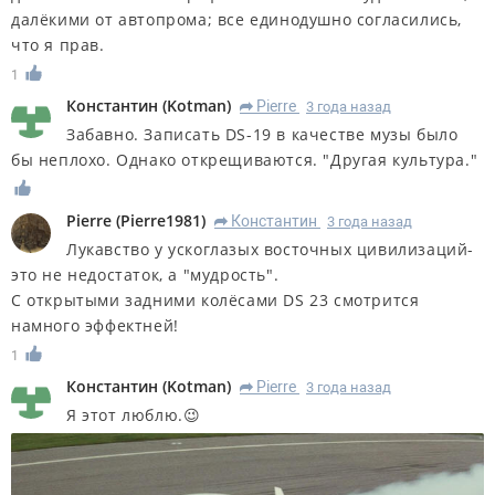
далёкими от автопрома; все единодушно согласились,
что я прав.
1
Константин
(
Kotman
)
Pierre
3 года назад
R
Забавно. Записать DS-19 в качестве музы было
бы неплохо. Однако открещиваются. "Другая культура."
Pierre
(
Pierre1981
)
Константин
3 года назад
R
Лукавство у ускоглазых восточных цивилизаций-
это не недостаток, а "мудрость".
С открытыми задними колёсами DS 23 смотрится
намного эффектней!
1
Константин
(
Kotman
)
Pierre
3 года назад
R
Я этот люблю.😉