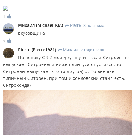
1
Михаил
(
Michael_KJA
)
Pierre
3 года назад
R
вкусовщина
3
Pierre
(
Pierre1981
)
Михаил
3 года назад
R
По поводу CR-Z мой друг шутит: если Ситроен не
выпускает Ситроены и ниже плинтуса опустился, то
Ситроены выпускает кто-то другой).... По внешке-
типичный Ситроен, при том и хондовский стайл есть.
Ситрохонда)