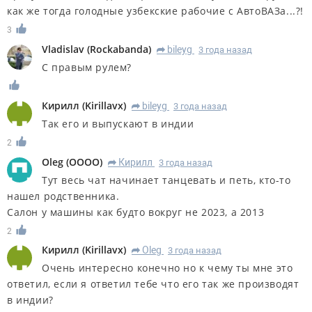
как же тогда голодные узбекские рабочие с АвтоВАЗа...?!
3
Vladislav
(
Rockabanda
)
bileyg
3 года назад
R
С правым рулем?
Кирилл
(
Kirillavx
)
bileyg
3 года назад
R
Так его и выпускают в индии
2
Oleg
(
OOOO
)
Кирилл
3 года назад
R
Тут весь чат начинает танцевать и петь, кто-то
нашел родственника.
Салон у машины как будто вокруг не 2023, а 2013
2
Кирилл
(
Kirillavx
)
Oleg
3 года назад
R
Очень интересно конечно но к чему ты мне это
ответил, если я ответил тебе что его так же производят
в индии?