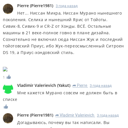
Pierre
(
Pierre1981
)
3 года назад
Нет... Ниссан Микра, Ниссан Мурано нынешнего
поколения. Селика и нынешний Ярис от Тойоты.
Сивик-8, Сивик-9 и CR-Z от Хонды. ВСЁ. Остальные
машины в 21 веке-полное говно в плане дизайна.
Сознательно не включил сюда Ниссан Жук и последний
тойотовский Приус, ибо Жук-переосмысленный Ситроен
DS 19, а Приус-хондовский стиль.
1
Vladimir Valerievich
(
Yakut
)
Pierre
3 года назад
R
Мне кажется Мурано совсем не должен быть в
списке
Pierre
(
Pierre1981
)
Vladimir Valerievich
3 года назад
R
Догадываюсь, почему вы так написали. Вы