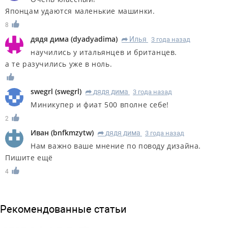
Японцам удаются маленькие машинки.
8
дядя дима
(
dyadyadima
)
Илья
3 года назад
R
научились у итальянцев и британцев.
а те разучились уже в ноль.
swegrl
(
swegrl
)
дядя дима
3 года назад
R
Миникупер и фиат 500 вполне себе!
2
Иван
(
bnfkmzytw
)
дядя дима
3 года назад
R
Нам важно ваше мнение по поводу дизайна.
Пишите ещё
4
Рекомендованные статьи