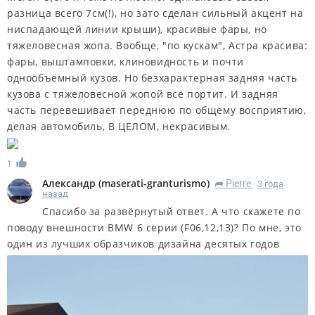
разница всего 7см(!), но зато сделан сильный акцент на
ниспадающей линии крыши), красивые фары, но
тяжеловесная жопа. Вообще, "по кускам", Астра красива:
фары, выштамповки, клиновидность и почти
однообъёмный кузов. Но безхарактерная задняя часть
кузова с тяжеловесной жопой всё портит. И задняя
часть перевешивает переднюю по общему восприятию,
делая автомобиль, В ЦЕЛОМ, некрасивым.
1
Александр
(
maserati-granturismo
)
Pierre
3 года
R
назад
Спасибо за развёрнутый ответ. А что скажете по
поводу внешности BMW 6 серии (F06,12,13)? По мне, это
один из лучших образчиков дизайна десятых годов