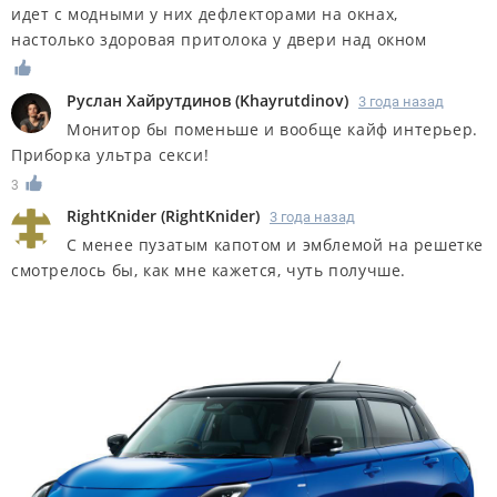
идет с модными у них дефлекторами на окнах,
настолько здоровая притолока у двери над окном
Руслан Хайрутдинов
(
Khayrutdinov
)
3 года назад
Монитор бы поменьше и вообще кайф интерьер.
Приборка ультра секси!
3
RightKnider
(
RightKnider
)
3 года назад
С менее пузатым капотом и эмблемой на решетке
смотрелось бы, как мне кажется, чуть получше.