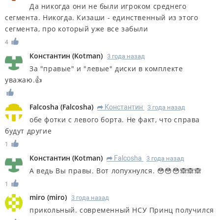
Да никогда они не были игроком среднего
сегмента. Никогда. Кизаши - единственный из этого
сегмента, про который уже все забыли
4
Константин
(
Kotman
)
3 года назад
За "правые" и "левые" диски в комплекте
уважаю.👍
Falcosha
(
Falcosha
)
Константин
3 года назад
R
обе фотки с левого борта. Не факт, что справа
будут другие
1
Константин
(
Kotman
)
Falcosha
3 года назад
R
А ведь Вы правы. Вот лопухнулся. 😳😳😳🙈🙈🙈
1
miro
(
miro
)
3 года назад
прикольный. современный НСУ Принц получился