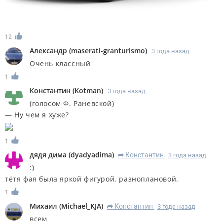
12
Александр
(
maserati-granturismo
)
3 года назад
Очень классный
1
Константин
(
Kotman
)
3 года назад
(голосом Ф. Раневской)
— Ну чем я хуже?
1
дядя дима
(
dyadyadima
)
Константин
3 года назад
R
:)
тётя фая была яркой фигурой. разноплановой.
1
Михаил
(
Michael_KJA
)
Константин
3 года назад
R
всем