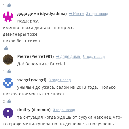
1
дядя дима
(
dyadyadima
)
Pierre
3 года назад
R
поддержу.
именно психи двигают прогресс.
дезигнеры тоже.
никак без психов.
Pierre
(
Pierre1981
)
дядя дима
3 года назад
R
Да! Вспомните Bucciali.
1
swegrl
(
swegrl
)
3 года назад
унылый до ужаса, салон из 2013 года.. Только
низкая стоимость его спасет.
2
dmitry
(
dimmon
)
3 года назад
та ситуация когда ждешь от сусуки наконец что-
то вроде мини-купера но по-дешевле, а получаешь...