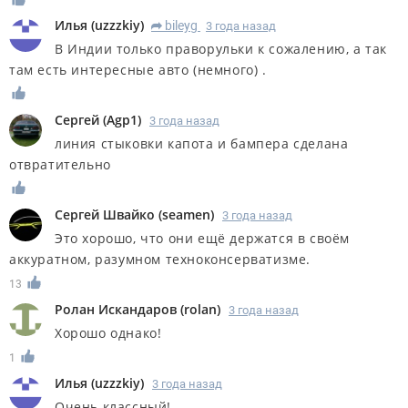
Илья
(
uzzzkiy
)
bileyg
3 года назад
R
В Индии только праворульки к сожалению, а так
там есть интересные авто (немного) .
Сергей
(
Agp1
)
3 года назад
линия стыковки капота и бампера сделана
отвратительно
Сергей Швайко
(
seamen
)
3 года назад
Это хорошо, что они ещё держатся в своём
аккуратном, разумном техноконсерватизме.
13
Ролан Искандаров
(
rolan
)
3 года назад
Хорошо однако!
1
Илья
(
uzzzkiy
)
3 года назад
Очень классный!