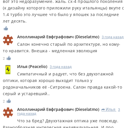
вот это недоразумение. жаль. сх-4 прошлого поколения
(к дизайну которого приложили руку итальянцы) вкупе с
1.4 турбо это лучшее что было у япошек за последние
лет десять.
Аполлинарий Евфграфович
(
Dieselatmo
)
3 года назад
Салон конечно старый по архитектуре, но кому-
то нравится. Внешка - медленная эволюция
2
Илья
(
Peacelio
)
3 года назад
Симпатичный и радует, что без двухэтажной
оптики, которая хорошо выходит только у
родоначальников её -Ситроена. Салон правда какой-то
серый и устаревший..
2
Аполлинарий Евфграфович
(
Dieselatmo
)
Илья
3
R
года назад
Что за бред? Двухэтажная оптика уже повсюду.
Разнообразная интересная индивидуальная. И про