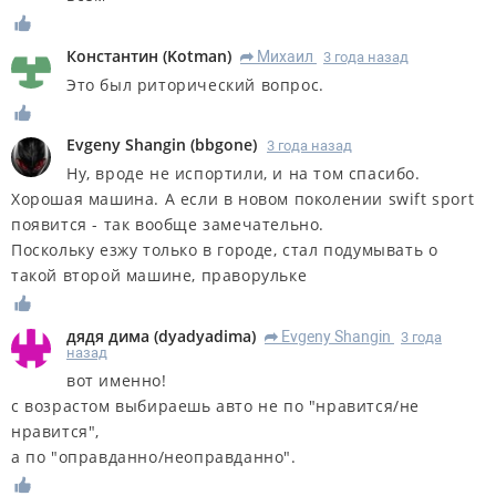
Константин
(
Kotman
)
Михаил
3 года назад
R
Это был риторический вопрос.
Evgeny Shangin
(
bbgone
)
3 года назад
Ну, вроде не испортили, и на том спасибо.
Хорошая машина. А если в новом поколении swift sport
появится - так вообще замечательно.
Поскольку езжу только в городе, стал подумывать о
такой второй машине, праворульке
дядя дима
(
dyadyadima
)
Evgeny Shangin
3 года
R
назад
вот именно!
с возрастом выбираешь авто не по "нравится/не
нравится",
а по "оправданно/неоправданно".