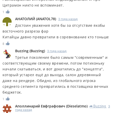
Цитрамон никто не вспоминает.
1
АНАТОЛИЙ
(
ANATOL78
)
3 года назад
Достоин уважения хотя бы за отсутствие якобы
восточного разреза фар
Китайцы давно превратили в соревнование кто тоньше
8
Buzzing
(
Buzzing
)
3 года назад
Третье поколение было самым "современным" и
соответствующим своему времени, потом потихоньку
начали скатываться, и вот докатились до "концепта",
который устарел ещё до выхода, салон деревянный
даже на рендере. Обидно, из глобального игрока
среднего сегмента превратились в поставщика вечных
бюджеток.
1
Аполлинарий Евфграфович
(
Dieselatmo
)
Buzzing
3
R
года назад