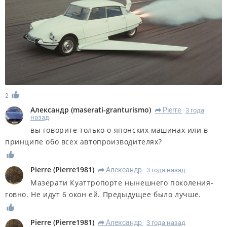
2
Александр
(
maserati-granturismo
)
Pierre
3 года
R
назад
вы говорите только о японских машинах или в
принципе обо всех автопроизводителях?
Pierre
(
Pierre1981
)
Александр
3 года назад
R
Мазерати Куаттропорте нынешнего поколения-
говно. Не идут 6 окон ей. Предыдущее было лучше.
Pierre
(
Pierre1981
)
Александр
3 года назад
R