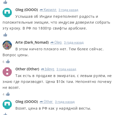
Oleg
(
OOOO
)
Кирилл
3 года назад
R
Услышав об Индии переполняет радость и
положительные эмоции, что индусам доверили собрать
эту кроху. В РФ по 1800тр свифты арабские.
Arte
(
Dark_Nomad
)
Oleg
3 года назад
R
В этом ничего плохого нет. Тем более сейчас.
Вопрос цены.
6
Other
(
Other
)
bileyg
3 года назад
R
Так есть в продаже в эмиратах, с левым рулём, не
знаю где производят. Цена $10к там. Непонятно почему
не возят.
4
Oleg
(
OOOO
)
Other
3 года назад
R
Возят, цена в РФ как у нарядной весты.