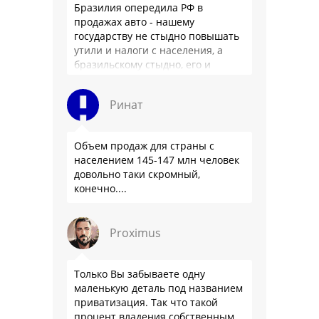
Бразилия опередила РФ в
продажах авто - нашему
государству не стыдно повышать
утили и налоги с населения, а
бразильскому стыдно, его и
смести могут на …
Ринат
Объем продаж для страны с
населением 145-147 млн человек
довольно таки скромный,
конечно....
Proximus
Только Вы забываете одну
маленькую деталь под названием
приватизация. Так что такой
процент владения собственным