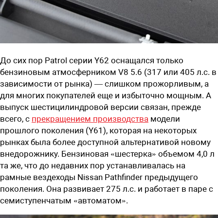
До сих пор Patrol серии
Y
62 оснащался только
бензиновым атмосферником
V
8 5.6 (317 или 405 л.с. в
зависимости от рынка) — слишком прожорливым, а
для многих покупателей еще и избыточно мощным. А
выпуск шестицилиндровой версии связан, прежде
всего, с
прекращением производства
модели
прошлого поколения (Y61), которая на некоторых
рынках была более доступной альтернативой новому
внедорожнику. Бензиновая «шестерка» объемом 4,0 л
та же, что до недавних пор устанавливалась на
рамные вездеходы Nissan Pathfinder предыдущего
поколения. Она развивает 275 л.с. и работает в паре с
семиступенчатым «автоматом».