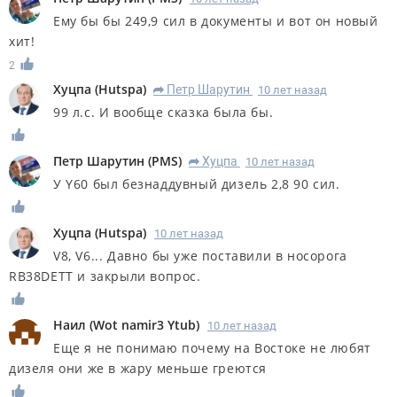
Ему бы бы 249,9 сил в документы и вот он новый
хит!
2
Хуцпа
(
Hutspa
)
Петр Шарутин
10 лет назад
R
99 л.с. И вообще сказка была бы.
Петр Шарутин
(
PMS
)
Хуцпа
10 лет назад
R
У Y60 был безнаддувный дизель 2,8 90 сил.
Хуцпа
(
Hutspa
)
10 лет назад
V8, V6... Давно бы уже поставили в носорога
RB38DETT и закрыли вопрос.
Наил
(
Wot namir3 Ytub
)
10 лет назад
Еще я не понимаю почему на Востоке не любят
дизеля они же в жару меньше греются