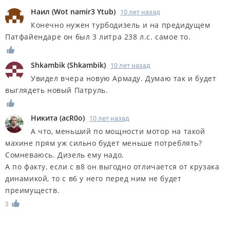
Наил
(
Wot namir3 Ytub
)
10 лет назад
Конечно нужен турбодизель и на предидущем
Патфайендаре он был 3 литра 238 л.с. самое то.
Shkambik
(
Shkambik
)
10 лет назад
Увидел вчера новую Армаду. Думаю так и будет
выглядеть новый Патруль.
Никита
(
acR0o
)
10 лет назад
А что, меньший по мощности мотор на такой
махине прям уж сильно будет меньше потреблять?
Сомневаюсь. Дизель ему надо.
А по факту, если с в8 он выгодно отличается от крузака
динамикой, то с в6 у него перед ним не будет
преимуществ.
3