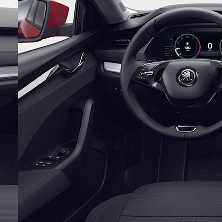
Proximus
Только Вы забываете одну
маленькую деталь под названием
приватизация. Так что такой
процент владения собственным
жильем таки не заслуга наших
граждан.
Proximus
Для врунов, в Испании порядка
73.3%, в России около 87%.
Сергей Аронов
Прям ПРИХОДИТСЯ? Вынуждают?
Откуда тогда там на дорогах такое