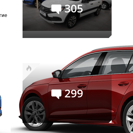
305
гие
Российский авторынок в июле:
лучший месяц текущего года
299
Официальный GAC S7: