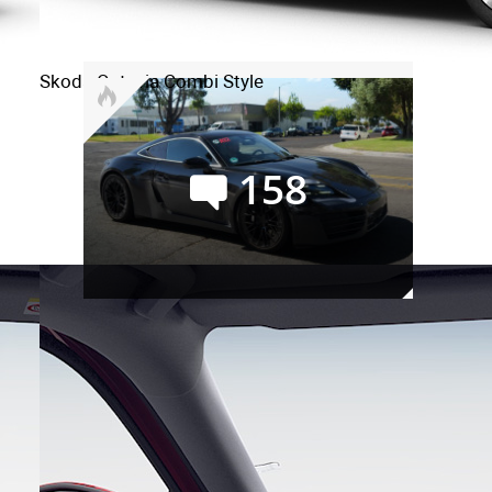
покупать или нет? Семь
мнений и замеры на полигоне
Skoda Octavia Combi Style
158
Новые Porsche 718 (Boxster и
Cayman): наперекор судьбе
Сейчас обсуждают