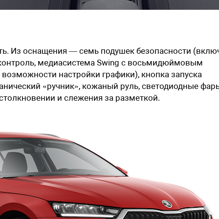
ть. Из оснащения — семь подушек безопасности (вклю
-контроль, медиасистема Swing с восьмидюймовым
з возможности настройки графики), кнопка запуска
ханический «ручник», кожаный руль, светодиодные фар
столкновении и слежения за разметкой.