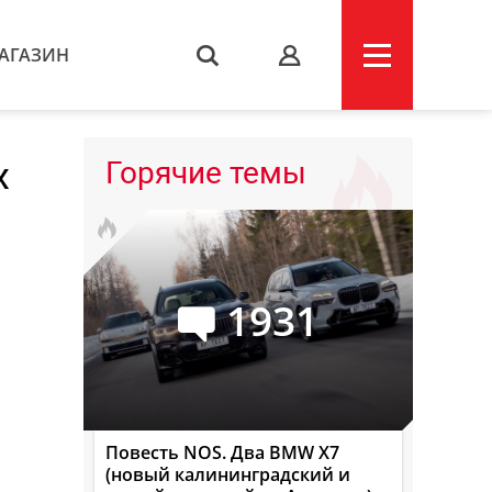
АГАЗИН
s
х
Горячие темы
1931
Повесть NOS. Два BMW X7
(новый калининградский и