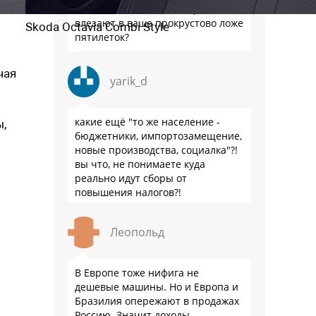
количество машин, которые не
влезают в ваше прокрустово ложе
Skoda Octavia Combi Style
пятилеток?
чая
yarik_d
какие ещё "то же население -
ы,
бюджетники, импортозамещение,
новые производства, социалка"?!
вы что, не понимаете куда
реально идут сборы от
повышения налогов?!
подсказываю - на три буквы... но
не те...
Леопольд
В Европе тоже нифига не
дешевые машины. Но и Европа и
Бразилия опережают в продажах
Россию. Значит доходы