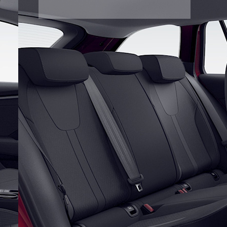
Рассылка
Лучшие материалы Авторевю — в
вашем почтовом ящике
Предоставляя e-mail, вы подтверждаете
свое согласие с условиями
политики