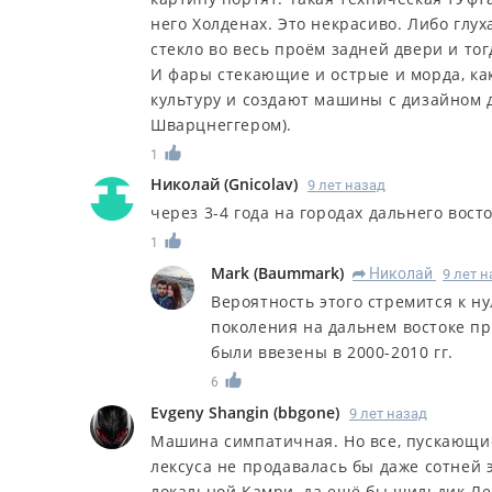
него Холденах. Это некрасиво. Либо глу
стекло во весь проём задней двери и тог
И фары стекающие и острые и морда, как
культуру и создают машины с дизайном 
Шварцнеггером).
1
Николай
(
Gnicolav
)
9 лет назад
через 3-4 года на городах дальнего вос
1
Mark
(
Baummark
)
Николай
9 лет 
R
Вероятность этого стремится к н
поколения на дальнем востоке пр
были ввезены в 2000-2010 гг.
6
Evgeny Shangin
(
bbgone
)
9 лет назад
Машина симпатичная. Но все, пускающие 
лексуса не продавалась бы даже сотней 
локальной Камри, да ещё бы шильдик Лек