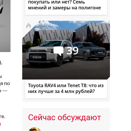
покупать или нет? Семь
мнений и замеры на полигоне
39
,
ы
дя по
Toyota RAV4 или Tenet T8: что из
A —
них лучше за 4 млн рублей?
Сейчас обсуждают
ге.
а