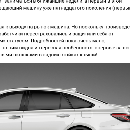
т заниматься в ближайшие недели, а первый в этой
двещающий машину уже пятнадцатого поколения (первы
овая к выходу на рынок машина. Но поскольку производ
работчики перестраховались и защитили себя от
 статусом. Подробностей пока очень мало,
 по ним видна интересная особенность: впервые за вс
ными окошками в задних стойках крыши!