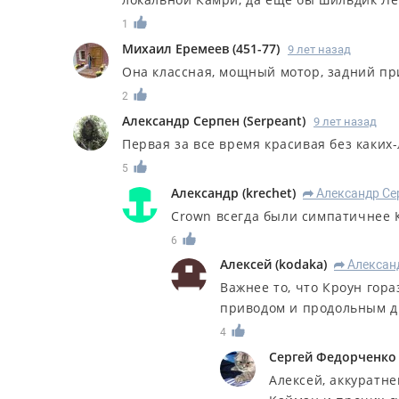
1
Михаил Еремеев
(
451-77
)
9 лет назад
Она классная, мощный мотор, задний при
2
Александр Серпен
(
Serpeant
)
9 лет назад
Первая за все время красивая без каких
5
Александр
(
krechet
)
Александр Се
R
Crown всегда были симпатичнее К
6
Алексей
(
kodaka
)
Алексан
R
Важнее то, что Кроун гора
приводом и продольным д
4
Сергей Федорченко
Алексей, аккуратне