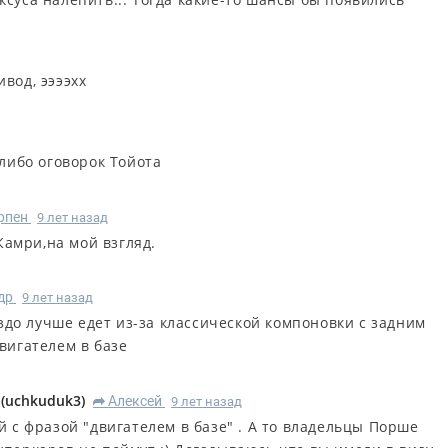
вод, ээээхх
-либо оговорок Тойота
рпен
9 лет назад
амри,на мой взгляд.
др
9 лет назад
здо лучше едет из-за классической компоновки с задним
вигателем в базе
(
uchkuduk3
)
Алексей
9 лет назад
R
й с фразой "двигателем в базе" . А то владельцы Порше