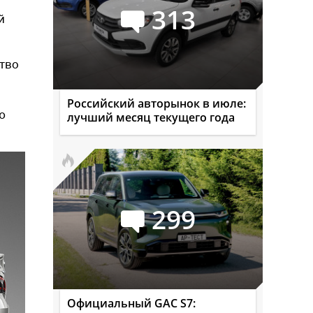
313
й
ство
Российский авторынок в июле:
ю
лучший месяц текущего года
299
Официальный GAC S7: