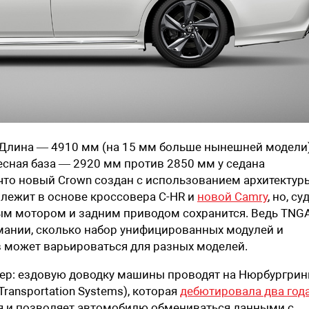
Длина — 4910 мм (на 15 мм больше нынешней модели)
сная база — 2920 мм против 2850 мм у седана
 что новый Crown создан с использованием архитектур
ая лежит в основе кроссовера C-HR и
новой Camry
, но, су
ым мотором и задним приводом сохранится. Ведь TNG
мании, сколько набор унифицированных модулей и
в может варьироваться для разных моделей.
тер: ездовую доводку машины проводят на Нюрбургрин
Transportation Systems), которая
дебютировала два год
я и позволяет автомобилю обмениваться данными с