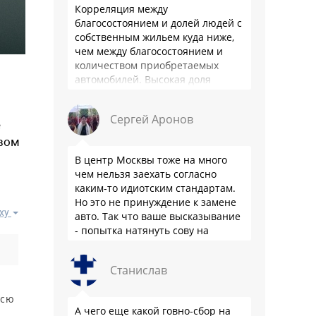
Корреляция между
благосостоянием и долей людей с
собственным жильем куда ниже,
чем между благосостоянием и
количеством приобретаемых
автомобилей. Высокая доля
владения в РФ - это не смещение
приоритетов из-за высокого
Сергей Аронов
уровня жизни, …
е
овом
В центр Москвы тоже на много
чем нельзя заехать согласно
каким-то идиотским стандартам.
Но это не принуждение к замене
ху
авто. Так что ваше высказывание
- попытка натянуть сову на
глобус.
Станислав
всю
А чего еще какой говно-сбор на