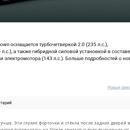
wn оснащается турбочетверкой 2.0 (235 л.с.),
5 л.с.), а также гибридной силовой установкой в состав
 и электромотора (143 л.с.). Больше подробностей о н
Новые свер
нтарий
учше. Эти глухие форточки и стёкла после задних дверей 
алогия встречалась на Опеле сенатор и всех выходящих из