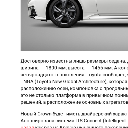
Достоверно известны лишь размеры седана. 
ширина — 1800 мм, высота — 1455 мм. А коле
четырнадцатого поколения. Toyota сообщает,
TNGA (Toyota New Global Architecture), котор
расположению осей, компоновка с продольн
это не столько платформа в привычном пони
решений, а расположение основных агрегато
Новый Crown будет иметь драйверский харак
Анонсирована система ITS Connect (Intelligent 
назад
как раз на Крауне нынешнего поколени