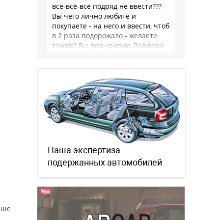
всё-всё-всё подряд не ввести???
Вы чего лично любите и
покупаете - на него и ввести, чтоб
в 2 раза подорожало - желаете
такого? Вы про кривую Лаффера
…
Наша экспертиза
подержанных автомобилей
ыше