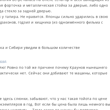
хая форточка и металлическая стойка за дверью, либо одно
да стекло за задней дверью.
 у тапира. Не нравится. Японцы сильно ударились в свою
драконов, годзил и хищника (из одноимённого фильма с
тока и Сибири увидим в большом количестве
назад
улю! Ровно по той же причине почему Краунов нынешнего
актически нет. Сейчас они добивают те машины, которые
здесь слюнки, забывают, что у нас такая тойота по цене
экземпляров в год. Вот если бы цена была лишь немного в
суса налепить... Тогда какие-то шансы бы появились