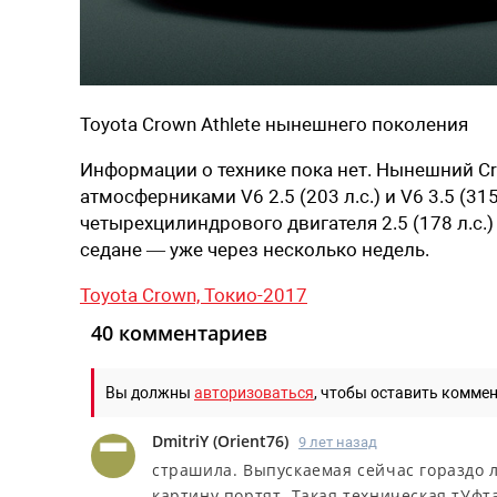
Toyota Crown Athlete нынешнего поколения
Информации о технике пока нет. Нынешний Cro
атмосферниками V6 2.5 (203 л.с.) и V6 3.5 (31
четырехцилиндрового двигателя 2.5 (178 л.с.)
седане — уже через несколько недель.
Toyota Crown,
Токио-2017
40 комментариев
Вы должны
авторизоваться
, чтобы оставить комме
DmitriY
(
Orient76
)
9 лет назад
страшила. Выпускаемая сейчас гораздо л
картину портят. Такая техническая тУфт