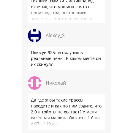
техники. Нам китайский завод
ответил, что машина снята с
производства, поставщики
заменены, ищите решение на
местном рынке. Ответ завода на
официальном бланке …
Alexey_S
Плюсуй 925т и получишь
реальные цены. В каком месте он
их скинул?
Николай
Да где ж вы такие трассы
находите и как по ним ездите, что
2.0 л тойоты не хватает? У меня
казённая машина Октаха с 1.6 на
АКП с 110 л.с.. …