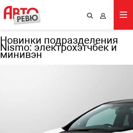
s
Новинки подразделения
Nismo: электрохэтчбек и
минивэн