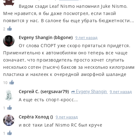
Видом сзади Leaf Nismo напомнил Juke Nismo.
Мне нравится, я бы даже посмотрел, если такой
появится у нас. В салоне бы еще убрать бюджетности...
2
Evgeny Shangin
(
bbgone
)
9 лет назад
От слова СПОРТ уже скоро прятаться придётся.
Применительно к автомобилям оно теперь все чаще
означает, что производитель просто хочет слупить
несколько сотен (тысяч) баксов за несколько килограмм
пластика и наклеек к очередной аморфной шаланде
10
Сергей С.
(
sergsavar79
)
Evgeny Shangin
9 лет назад
R
А еще есть спорт-кросс...
1
Серёга Холод
(
)
9 лет назад
и всё таки Leaf Nismo RC был круче
1