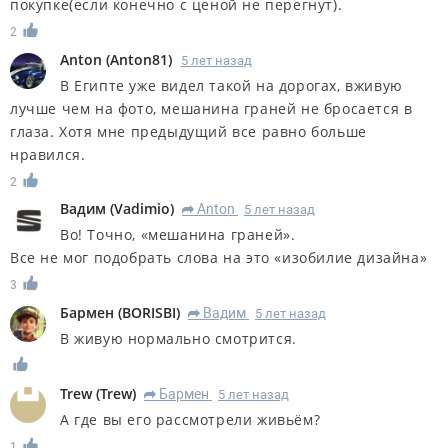
покупке(если конечно с ценой не перегнут).
2
Anton
(
Anton81
)
5 лет назад
В Египте уже видел такой на дорогах, вживую
лучше чем на фото, мешанина граней не бросается в
глаза. Хотя мне предыдущий все равно больше
нравился.
2
Вадим
(
Vadimio
)
Anton
5 лет назад
R
Во! Точно, «мешанина граней».
Все не мог подобрать слова на это «изобилие дизайна»
3
Бармен
(
BORISBI
)
Вадим
5 лет назад
R
В живую нормально смотрится.
Trew
(
Trew
)
Бармен
5 лет назад
R
А где вы его рассмотрели живьём?
1