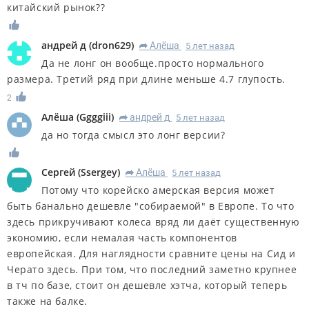
китайский рынок??
андрей д
(
dron629
)
Алёша
5 лет назад
R
Да не лонг он вообще.просто нормального
размера. Третий ряд при длине меньше 4.7 глупость.
2
Алёша
(
Ggggiii
)
андрей д
5 лет назад
R
да но тогда смысл это лонг версии?
Сергей
(
Ssergey
)
Алёша
5 лет назад
R
Потому что корейско амерская версия может
быть банально дешевле "собираемой" в Европе. То что
здесь прикручивают колеса вряд ли даёт существенную
экономию, если немалая часть компонентов
европейская. Для наглядности сравните цены на Сид и
Черато здесь. При том, что последний заметно крупнее
в тч по базе, стоит он дешевле хэтча, который теперь
также на балке.