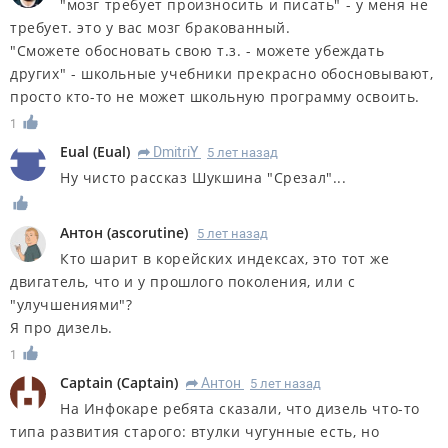
"мозг требует произносить и писать" - у меня не
требует. это у вас мозг бракованный.
"Сможете обосновать свою т.з. - можете убеждать
других" - школьные учебники прекрасно обосновывают,
просто кто-то не может школьную программу освоить.
1
Eual
(
Eual
)
DmitriY
5 лет назад
R
Ну чисто рассказ Шукшина "Срезал"...
Антон
(
ascorutine
)
5 лет назад
Кто шарит в корейских индексах, это тот же
двигатель, что и у прошлого поколения, или с
"улучшениями"?
Я про дизель.
1
Captain
(
Captain
)
Антон
5 лет назад
R
На Инфокаре ребята сказали, что дизель что-то
типа развития старого: втулки чугунные есть, но