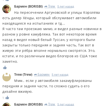
Бармен
(
BORISBI
)
Trew
5 лет назад
R
На пересечении Аргуновской и улицы Королёва
есть дилер Хёнды, который обслуживает автомобили
находящиеся на испытаниях и тд...
Я часто там проезжаю мимо, и видел разные новинки в
разном у ровне камуфляжа. Так вот некоторое время
назад я видел новый белый Туссан, у которого были
закрыты только передняя и задняя часть, Так вот в
живую эти рёбра вполне нормально смотрятся. Это,
кстати, и по различным видео блогеров из США тоже
заметно.
Trew
(
Trew
)
Бармен
5 лет назад
R
Ммм.. если у автомобиля закамуфлированы
передняя и задняя части, то сложно судить о его
дизайне вживую.
1
Бармен
(
BORISBI
)
Trew
5 лет назад
R