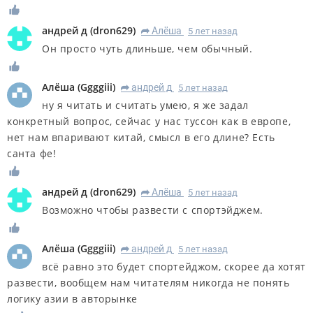
андрей д
(
dron629
)
Алёша
5 лет назад
R
Он просто чуть длиньше, чем обычный.
Алёша
(
Ggggiii
)
андрей д
5 лет назад
R
ну я читать и считать умею, я же задал
конкретный вопрос, сейчас у нас туссон как в европе,
нет нам впаривают китай, смысл в его длине? Есть
санта фе!
андрей д
(
dron629
)
Алёша
5 лет назад
R
Возможно чтобы развести с спортэйджем.
Алёша
(
Ggggiii
)
андрей д
5 лет назад
R
всё равно это будет спортейджом, скорее да хотят
развести, вообщем нам читателям никогда не понять
логику азии в авторынке