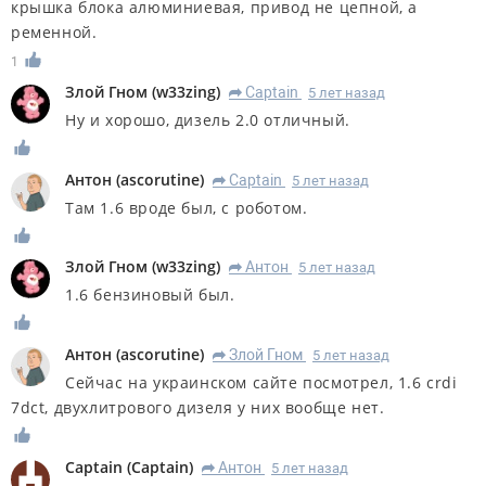
крышка блока алюминиевая, привод не цепной, а
ременной.
1
Злой Гном
(
w33zing
)
Captain
5 лет назад
R
Ну и хорошо, дизель 2.0 отличный.
Антон
(
ascorutine
)
Captain
5 лет назад
R
Там 1.6 вроде был, с роботом.
Злой Гном
(
w33zing
)
Антон
5 лет назад
R
1.6 бензиновый был.
Антон
(
ascorutine
)
Злой Гном
5 лет назад
R
Сейчас на украинском сайте посмотрел, 1.6 crdi
7dct, двухлитрового дизеля у них вообще нет.
Captain
(
Captain
)
Антон
5 лет назад
R