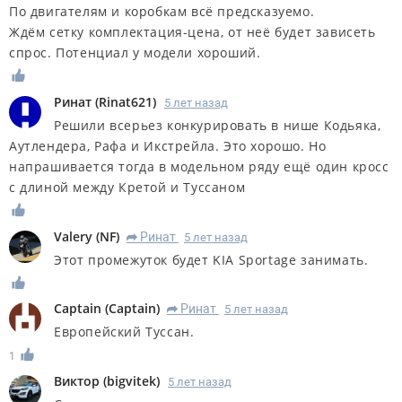
По двигателям и коробкам всё предсказуемо.
Ждём сетку комплектация-цена, от неё будет зависеть
спрос. Потенциал у модели хороший.
Ринат
(
Rinat621
)
5 лет назад
Решили всерьез конкурировать в нише Кодьяка,
Аутлендера, Рафа и Икстрейла. Это хорошо. Но
напрашивается тогда в модельном ряду ещё один кросс
с длиной между Кретой и Туссаном
Valery
(
NF
)
Ринат
5 лет назад
R
Этот промежуток будет KIA Sportage занимать.
Captain
(
Captain
)
Ринат
5 лет назад
R
Европейский Туссан.
1
Виктор
(
bigvitek
)
5 лет назад