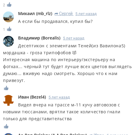
2
Михаил
(
mb_rlz
)
Сергей
5 лет назад
R
А если бы продавался, купил бы?
1
Владимир
(
Borealis
)
5 лет назад
Десептикон с элементами Теней(из Вавилона5)
мордашка - гроза трипофобов 🤣
Интересная машина по интерьеру/экстерьеру на
фотках... чёрный тут будет лучше всех цветов выглядеть
думаю... вживую надо смотреть. Хорошо что к нам
привезут.
Иван
(
Bezel4
)
5 лет назад
Видел вчера на трассе м-11 кучу автовозов с
новыми тюссанами, врятли такое количество гнали
только для представительства