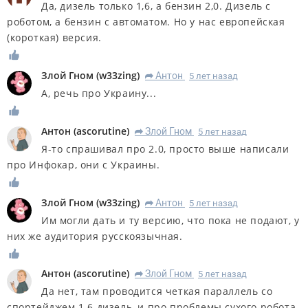
Да, дизель только 1,6, а бензин 2,0. Дизель с
роботом, а бензин с автоматом. Но у нас европейская
(короткая) версия.
Злой Гном
(
w33zing
)
Антон
5 лет назад
R
А, речь про Украину...
Антон
(
ascorutine
)
Злой Гном
5 лет назад
R
Я-то спрашивал про 2.0, просто выше написали
про Инфокар, они с Украины.
Злой Гном
(
w33zing
)
Антон
5 лет назад
R
Им могли дать и ту версию, что пока не подают, у
них же аудитория русскоязычная.
Антон
(
ascorutine
)
Злой Гном
5 лет назад
R
Да нет, там проводится четкая параллель со
спортейджем 1.6 дизель, и про проблемы сухого робота.