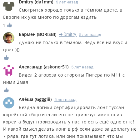
Dmitry
(
da1mm
)
5 лет назад
Смотрится хорошо только в тёмном цвете, в
Европе их уже много по дорогам ездить
1
Бармен
(
BORISBI
)
Dmitry
5 лет назад
R
Думаю не только в тёмном. Ведь всё на вкус и
цвет )))
Александр
(
askoner51
)
5 лет назад
Видел 2 атовоза со стороны Питера по М11 с
ними 2мая
Алёша
(
Ggggiii
)
5 лет назад
Бездна логики сертифицировать лонг туссан
корейской сборки если его не привезут именно из
кореи а будут производить у нас то есть ещё одно оттс!
И какой смысл делать лонг в рф если даже за доплату не
7 ряда, где тут логика, или они показывают что мы