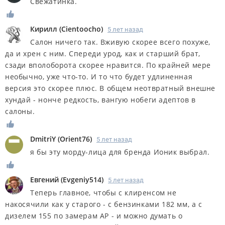
Свежатинка.
Кирилл
(
Cientoocho
)
5 лет назад
Салон ничего так. Вживую скорее всего похуже,
да и хрен с ним. Спереди урод, как и старший брат,
сзади вполоборота скорее нравится. По крайней мере
необычно, уже что-то. И то что будет удлиненная
версия это скорее плюс. В общем неотвратный внешне
хундай - нонче редкость, вангую нобеги адептов в
салоны.
DmitriY
(
Orient76
)
5 лет назад
я бы эту морду-лица для бренда Ионик выбрал.
Евгений
(
Evgeniy514
)
5 лет назад
Теперь главное, чтобы с клиренсом не
накосячили как у старого - с бензинками 182 мм, а с
дизелем 155 по замерам АР - и можно думать о