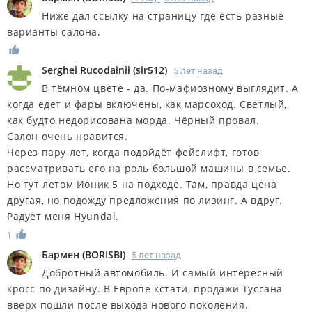
Ниже дал ссылку на страницу где есть разные
варианты салона.
Serghei Rucodainii
(
sir512
)
5 лет назад
В тёмном цвете - да. По-мафиозному выглядит. А
когда едет и фары включены, как марсоход. Светлый,
как будто недорисована морда. Чёрный провал.
Салон очень нравится.
Через пару лет, когда подойдёт фейслифт, готов
рассматривать его на роль большой машины в семье.
Но тут летом Ионик 5 на подходе. Там, правда цена
другая, но подожду предложения по лизинг. А вдруг.
Радует меня Hyundai.
1
Бармен
(
BORISBI
)
5 лет назад
Добротный автомобиль. И самый интересный
кросс по дизайну. В Европе кстати, продажи Туссана
вверх пошли после выхода нового поколения.