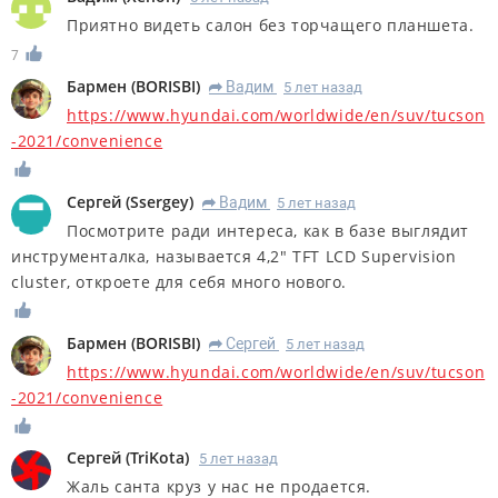
Приятно видеть салон без торчащего планшета.
7
Бармен
(
BORISBI
)
Вадим
5 лет назад
R
https://www.hyundai.com/worldwide/en/suv/tucson
-2021/convenience
Сергей
(
Ssergey
)
Вадим
5 лет назад
R
Посмотрите ради интереса, как в базе выглядит
инструменталка, называется 4,2" TFT LCD Supervision
cluster, откроете для себя много нового.
Бармен
(
BORISBI
)
Сергей
5 лет назад
R
https://www.hyundai.com/worldwide/en/suv/tucson
-2021/convenience
Сергей
(
TriKota
)
5 лет назад
Жаль санта круз у нас не продается.