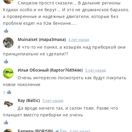
Слишком просто сказали... В дальние регионы
Кодиак особо и не берут... И это не дешманское барахло,
а проверенные и надёжные двигатели, которые без
проблем ездят на 92м бензине....
Muinaiset
(
mapa3maxa
)
5 лет назад
Я что-то не понял, а козырёк над приборкой они
принципиально не сделали??
Илья Обозный
(
Raptor768944e
)
5 лет назад
Очень интересно посмотреть как будут покупать
новое поколение
3
Ray
(
Baltic
)
5 лет назад
Да вроде ничего так, и салон тоже. Разве что
планшет вместо приборки не очень
Бармен
(
BORISBI
)
Ray
5 лет назад
R