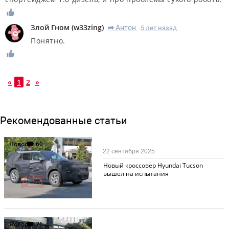
Злой Гном
(
w33zing
)
Антон
5 лет назад
R
Понятно.
«
1
2
»
Рекомендованные статьи
Новости
60
22 сентября 2025
Новый кроссовер Hyundai Tucson
вышел на испытания
Новости
76