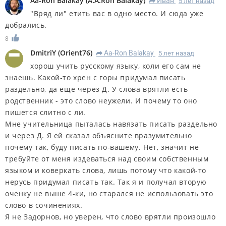
Aa-Ron Balakay
(
A.A.Ron Balakay
)
Иван
5 лет назад
R
"Вряд ли" етить вас в одно место. И сюда уже
добрались.
8
DmitriY
(
Orient76
)
Aa-Ron Balakay
5 лет назад
R
хорош учить русскому языку, коли его сам не
знаешь. Какой-то хрен с горы придумал писать
раздельно, да ещё через Д. У слова врятли есть
родственник - это слово неужели. И почему то оно
пишется слитно с ли.
Мне учительница пыталась навязать писать раздельно
и через Д. Я ей сказал объясните вразумительно
почему так, буду писать по-вашему. Нет, значит не
требуйте от меня издеваться над своим собственным
языком и коверкать слова, лишь потому что какой-то
нерусь придумал писать так. Так я и получал вторую
оченку не выше 4-ки, но старался не использовать это
слово в сочинениях.
Я не Задорнов, но уверен, что слово врятли произошло