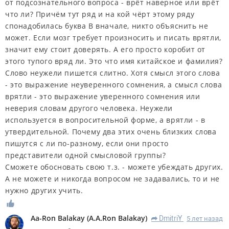
от подсознательного вопроса - врёт наверное или врёт
что ли? Причём тут ряд и на кой чёрт этому ряду
спонадобилась буква В вначале, никто объяснить не
может. Если мозг требует произносить и писать врятли,
значит ему стоит доверять. А его просто коробит от
этого тупого вряд ли. Это что имя китайское и фамилия?
Слово неужели пишется слитно. Хотя смысл этого слова
- это выражение неуверенного сомнения, а смысл слова
врятли - это выражение уверенного сомнения или
неверия словам другого человека. Неужели
используется в вопросительной форме, а врятли - в
утвердительной. Почему два этих очень близких слова
пишутся с ли по-разному, если они просто
представители одной смысловой группы?
Сможете обосновать свою т.з. - можете убеждать других.
А не можете и никогда вопросом не задавались, то и не
нужно других учить.
Aa-Ron Balakay
(
A.A.Ron Balakay
)
DmitriY
5 лет назад
R