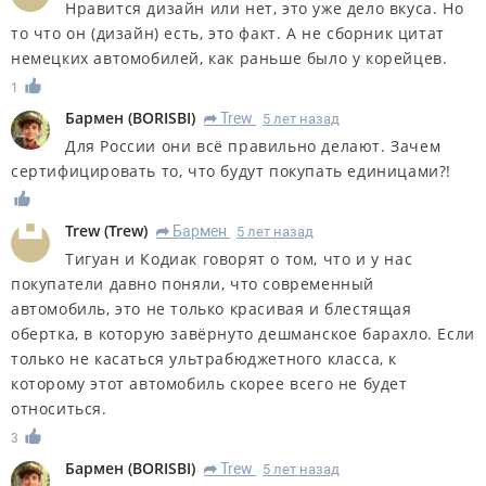
Нравится дизайн или нет, это уже дело вкуса. Но
то что он (дизайн) есть, это факт. А не сборник цитат
немецких автомобилей, как раньше было у корейцев.
1
Бармен
(
BORISBI
)
Trew
5 лет назад
R
Для России они всё правильно делают. Зачем
сертифицировать то, что будут покупать единицами?!
Trew
(
Trew
)
Бармен
5 лет назад
R
Тигуан и Кодиак говорят о том, что и у нас
покупатели давно поняли, что современный
автомобиль, это не только красивая и блестящая
обертка, в которую завёрнуто дешманское барахло. Если
только не касаться ультрабюджетного класса, к
которому этот автомобиль скорее всего не будет
относиться.
3
Бармен
(
BORISBI
)
Trew
5 лет назад
R