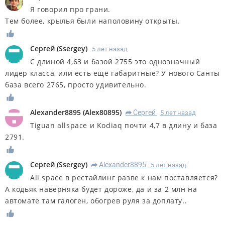
Я говорил про грани.
Тем более, крылья были наполовину открыты.
Сергей
(
Ssergey
)
5 лет назад
С длиной 4,63 и базой 2755 это однозначный
лидер класса, или есть ещё габаритные? У нового Санты
база всего 2765, просто удивительно.
Alexander8895
(
Alex80895
)
Сергей
5 лет назад
R
Tiguan allspace и Kodiaq почти 4,7 в длину и база
2791.
Сергей
(
Ssergey
)
Alexander8895
5 лет назад
R
All space в рестайлинг разве к нам поставляется?
А кодьяк наверняка будет дороже, да и за 2 млн на
автомате там галоген, обогрев руля за доплату..