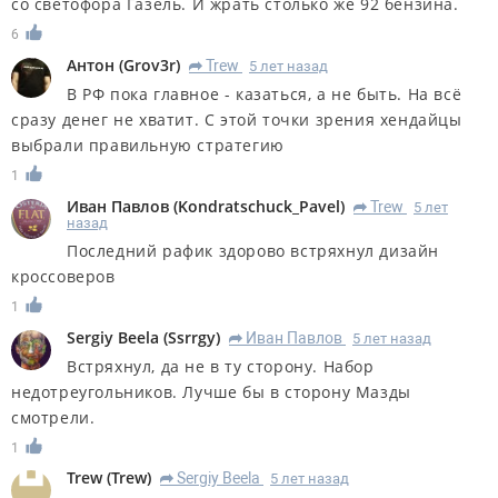
со светофора Газель. И жрать столько же 92 бензина.
6
Антон
(
Grov3r
)
Trew
5 лет назад
R
В РФ пока главное - казаться, а не быть. На всё
сразу денег не хватит. С этой точки зрения хендайцы
выбрали правильную стратегию
1
Иван Павлов
(
Kondratschuck_Pavel
)
Trew
5 лет
R
назад
Последний рафик здорово встряхнул дизайн
кроссоверов
1
Sergiy Beela
(
Ssrrgy
)
Иван Павлов
5 лет назад
R
Встряхнул, да не в ту сторону. Набор
недотреугольников. Лучше бы в сторону Мазды
смотрели.
1
Trew
(
Trew
)
Sergiy Beela
5 лет назад
R