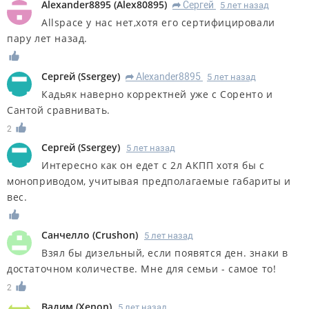
Alexander8895
(
Alex80895
)
Сергей
5 лет назад
R
Allspace у нас нет,хотя его сертифицировали
пару лет назад.
Сергей
(
Ssergey
)
Alexander8895
5 лет назад
R
Кадьяк наверно корректней уже с Соренто и
Сантой сравнивать.
2
Сергей
(
Ssergey
)
5 лет назад
Интересно как он едет с 2л АКПП хотя бы с
моноприводом, учитывая предполагаемые габариты и
вес.
Санчелло
(
Crushon
)
5 лет назад
Взял бы дизельный, если появятся ден. знаки в
достаточном количестве. Мне для семьи - самое то!
2
Вадим
(
Xenon
)
5 лет назад