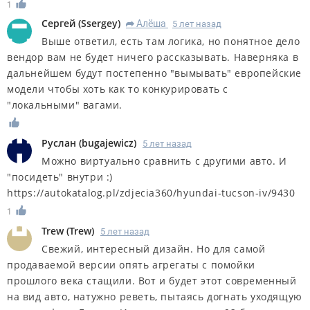
1
Сергей
(
Ssergey
)
Алёша
5 лет назад
R
Выше ответил, есть там логика, но понятное дело
вендор вам не будет ничего рассказывать. Наверняка в
дальнейшем будут постепенно "вымывать" европейские
модели чтобы хоть как то конкурировать с
"локальными" вагами.
Руслан
(
bugajewicz
)
5 лет назад
Можно виртуально сравнить с другими авто. И
"посидеть" внутри :)
https://autokatalog.pl/zdjecia360/hyundai-tucson-iv/9430
1
Trew
(
Trew
)
5 лет назад
Свежий, интересный дизайн. Но для самой
продаваемой версии опять агрегаты с помойки
прошлого века стащили. Вот и будет этот современный
на вид авто, натужно реветь, пытаясь догнать уходящую