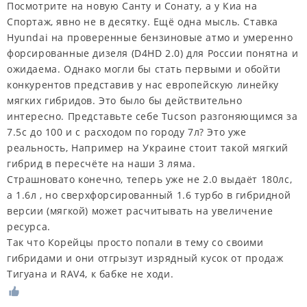
Посмотрите на новую Санту и Сонату, а у Киа на
Спортаж, явно не в десятку. Ещё одна мысль. Ставка
Hyundai на проверенные бензиновые атмо и умеренно
форсированные дизеля (D4HD 2.0) для России понятна и
ожидаема. Однако могли бы стать первыми и обойти
конкурентов представив у нас европейскую линейку
мягких гибридов. Это было бы действительно
интересно. Представьте себе Tucson разгоняющимся за
7.5с до 100 и с расходом по городу 7л? Это уже
реальность, Например на Украине стоит такой мягкий
гибрид в пересчёте на наши 3 ляма.
Страшновато конечно, теперь уже не 2.0 выдаёт 180лс,
а 1.6л , но сверхфорсированный 1.6 турбо в гибридной
версии (мягкой) может расчитывать на увеличение
ресурса.
Так что Корейцы просто попали в тему со своими
гибридами и они отгрызут изрядный кусок от продаж
Тигуана и RAV4, к бабке не ходи.