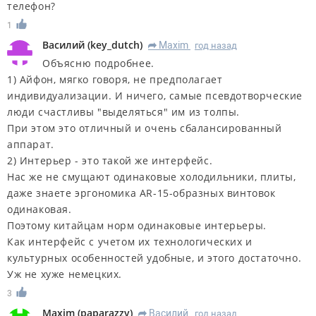
телефон?
1
Василий
(
key_dutch
)
Maxim
год назад
R
Объясню подробнее.
1) Айфон, мягко говоря, не предполагает
индивидуализации. И ничего, самые псевдотворческие
люди счастливы "выделяться" им из толпы.
При этом это отличный и очень сбалансированный
аппарат.
2) Интерьер - это такой же интерфейс.
Нас же не смущают одинаковые холодильники, плиты,
даже знаете эргономика AR-15-образных винтовок
одинаковая.
Поэтому китайцам норм одинаковые интерьеры.
Как интерфейс с учетом их технологических и
культурных особенностей удобные, и этого достаточно.
Уж не хуже немецких.
3
Maxim
(
paparazzy
)
Василий
год назад
R