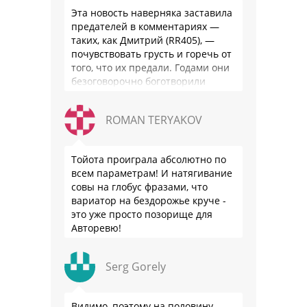
Эта новость наверняка заставила
предателей в комментариях —
таких, как Дмитрий (RR405), —
почувствовать грусть и горечь от
того, что их предали. Годами они
безоговорочно боготворили
немцев, но те бросили их, даже …
ROMAN TERYAKOV
Тойота проиграла абсолютно по
всем параметрам! И натягивание
совы на глобус фразами, что
вариатор на бездорожье круче -
это уже просто позорище для
Авторевю!
Serg Gorely
Видимо, поэтому на половину