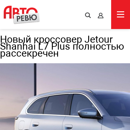
s
Новый кроссовер Jetour
Shanhai L7 Plus полностью
рассекречен