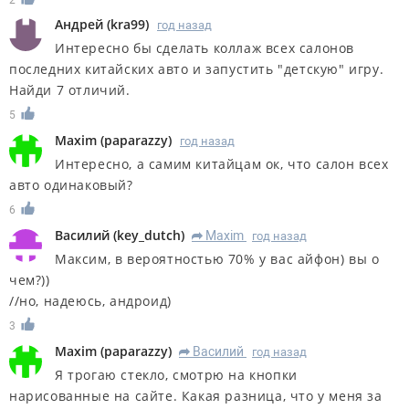
Андрей
(
kra99
)
год назад
Интересно бы сделать коллаж всех салонов
последних китайских авто и запустить "детскую" игру.
Найди 7 отличий.
5
Maxim
(
paparazzy
)
год назад
Интересно, а самим китайцам ок, что салон всех
авто одинаковый?
6
Василий
(
key_dutch
)
Maxim
год назад
R
Максим, в вероятностью 70% у вас айфон) вы о
чем?))
//но, надеюсь, андроид)
3
Maxim
(
paparazzy
)
Василий
год назад
R
Я трогаю стекло, смотрю на кнопки
нарисованные на сайте. Какая разница, что у меня за