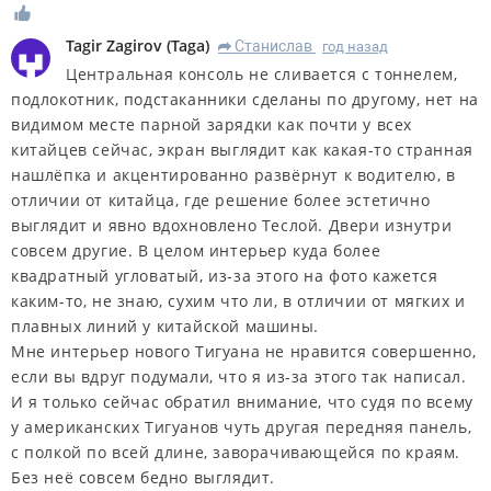
Tagir Zagirov
(
Taga
)
Станислав
год назад
R
Центральная консоль не сливается с тоннелем,
подлокотник, подстаканники сделаны по другому, нет на
видимом месте парной зарядки как почти у всех
китайцев сейчас, экран выглядит как какая-то странная
нашлёпка и акцентированно развёрнут к водителю, в
отличии от китайца, где решение более эстетично
выглядит и явно вдохновлено Теслой. Двери изнутри
совсем другие. В целом интерьер куда более
квадратный угловатый, из-за этого на фото кажется
каким-то, не знаю, сухим что ли, в отличии от мягких и
плавных линий у китайской машины.
Мне интерьер нового Тигуана не нравится совершенно,
если вы вдруг подумали, что я из-за этого так написал.
И я только сейчас обратил внимание, что судя по всему
у американских Тигуанов чуть другая передняя панель,
с полкой по всей длине, заворачивающейся по краям.
Без неё совсем бедно выглядит.