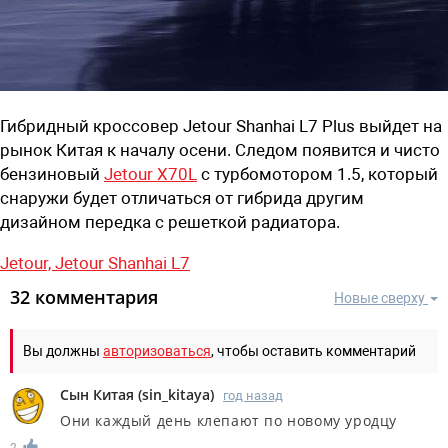
Гибридный кроссовер Jetour Shanhai L7 Plus выйдет на
рынок Китая к началу осени. Следом появится и чисто
бензиновый
Jetour X70L
с турбомотором 1.5, который
снаружи будет отличаться от гибрида другим
дизайном передка с решеткой радиатора.
Jetour,
Jetour Shanhai L7
32 комментария
Новые сверху
Вы должны
авторизоваться
, чтобы оставить комментарий
Сын Китая
(
sin_kitaya
)
год назад
Они каждый день клепают по новому уродцу
2