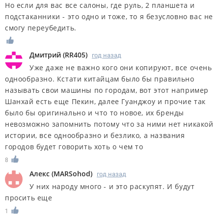
Но если для вас все салоны, где руль, 2 планшета и
подстаканники - это одно и тоже, то я безусловно вас не
смогу переубедить.
Дмитрий
(
RR405
)
год назад
Уже даже не важно кого они копируют, все очень
однообразно. Кстати китайцам было бы правильно
называть свои машины по городам, вот этот например
Шанхай есть еще Пекин, далее Гуанджоу и прочие так
было бы оригинально и что то новое, их бренды
невозможно запомнить потому что за ними нет никакой
истории, все однообразно и безлико, а названия
городов будет говорить хоть о чем то
8
Алекс
(
MARSohod
)
год назад
У них народу много - и это раскупят. И будут
просить еще
1