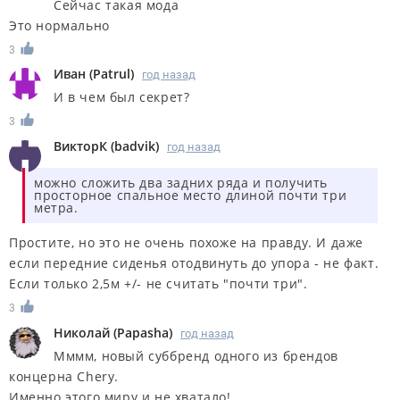
Сейчас такая мода
Это нормально
3
Иван
(
Patrul
)
год назад
И в чем был секрет?
3
ВикторК
(
badvik
)
год назад
можно сложить два задних ряда и получить
просторное спальное место длиной почти три
метра.
Простите, но это не очень похоже на правду. И даже
если передние сиденья отодвинуть до упора - не факт.
Если только 2,5м +/- не считать "почти три".
3
Николай
(
Papasha
)
год назад
Мммм, новый суббренд одного из брендов
концерна Chery.
Именно этого миру и не хватало!