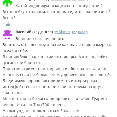
Какой индивидуализации он не предлагает?
Вы коробку с салоном, в котором сидите, сравниваете?
Вы ок?
2
Василий
(
key_dutch
)
Maxim
год назад
R
Во-первых, я - очень ок).
Во-вторых, не все люди такие как вы не надо измерять
всех по себе.
Я вот люблю спартанские интерьеры. А кто-то любит
цыганское барокко.
При этом стоимость интерьера из бетона и стали не
меньше, если не больше чем у деревяшки с позолотой.
Люди имеют право воспринимать интерьер как
интерфейс, если от него не зависит время на круге,
знаете ли.
Мне вот салон S класса не нравится, а салон Туарега -
очень. И салон Танк700 - очень.
Но вынужден я пользоваться S классом.
А китайцам нравятся одинаковые, понятные и удобные