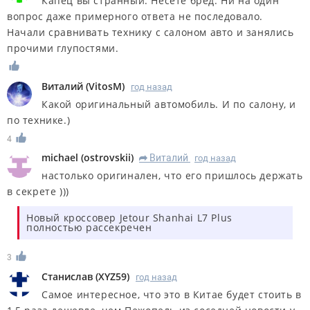
Капец вы странный. Несёте бред. Ни на один
вопрос даже примерного ответа не последовало.
Начали сравнивать технику с салоном авто и занялись
прочими глупостями.
Виталий
(
VitosM
)
год назад
Какой оригинальный автомобиль. И по салону, и
по технике.)
4
michael
(
ostrovskii
)
Виталий
год назад
R
настолько оригинален, что его пришлось держать
в секрете )))
Новый кроссовер Jetour Shanhai L7 Plus
полностью рассекречен
3
Станислав
(
XYZ59
)
год назад
Самое интересное, что это в Китае будет стоить в