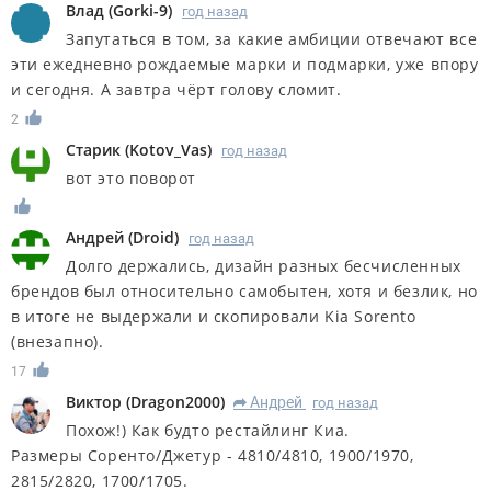
Влад
(
Gorki-9
)
год назад
Запутаться в том, за какие амбиции отвечают все
эти ежедневно рождаемые марки и подмарки, уже впору
и сегодня. А завтра чёрт голову сломит.
2
Старик
(
Kotov_Vas
)
год назад
вот это поворот
Андрей
(
Droid
)
год назад
Долго держались, дизайн разных бесчисленных
брендов был относительно самобытен, хотя и безлик, но
в итоге не выдержали и скопировали Kia Sorento
(внезапно).
17
Виктор
(
Dragon2000
)
Андрей
год назад
R
Похож!) Как будто рестайлинг Киа.
Размеры Соренто/Джетур - 4810/4810, 1900/1970,
2815/2820, 1700/1705.