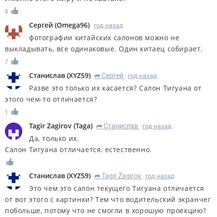
8
Сергей
(
Omega96
)
год назад
фотографии китайских салонов можно не
выкладывать, все одинаковые. Один китаец собирает.
7
Станислав
(
XYZ59
)
Сергей
год назад
R
Разве это только их касается? Салон Тигуана от
этого чем-то отличается?
1
Tagir Zagirov
(
Taga
)
Станислав
год назад
R
Да, только их.
Салон Тигуана отличается, естественно.
Станислав
(
XYZ59
)
Tagir Zagirov
год назад
R
Это чем это салон текущего Тигуана отличается
от вот этого с картинки? Тем что водительский экранчег
побольше, потому что не смогли в хорошую проекцию?