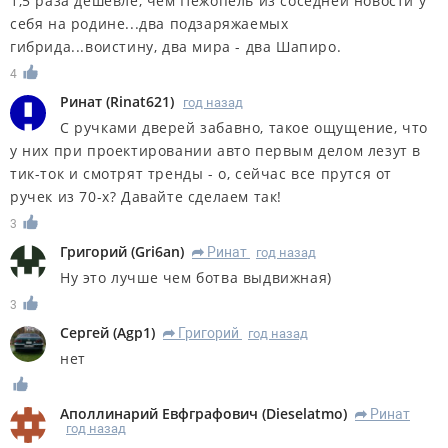
1,5 раза дешевле, чем Пежопель из соседней новости у
себя на родине...два подзаряжаемых
гибрида...воистину, два мира - два Шапиро.
4
Ринат
(
Rinat621
)
год назад
С ручками дверей забавно, такое ощущение, что
у них при проектировании авто первым делом лезут в
тик-ток и смотрят тренды - о, сейчас все прутся от
ручек из 70-х? Давайте сделаем так!
3
Григорий
(
Gri6an
)
Ринат
год назад
R
Ну это лучше чем ботва выдвижная)
3
Сергей
(
Agp1
)
Григорий
год назад
R
нет
Аполлинарий Евфграфович
(
Dieselatmo
)
Ринат
R
год назад