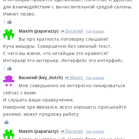
для взаимодействия с вычислительной средой салоны.
Имеют право.
1
Maxim
(
paparazzy
)
Василий
год назад
R
Вы про краткость поговорку слышали?
Куча мишуры. Совершенно без связный текст.
С чего вы взяли, что китайцам это нравится?
Интерьер это интерьер. Интерфейс это интерфейс.
1
Василий
(
key_dutch
)
Maxim
год назад
R
Мне совершенно не интересно пикироваться
сейчас с вами.
И слушать ваши нравоучения.
Наверное зря ввязался, всего хорошего, присылайте
резюме, может предложу работу
Maxim
(
paparazzy
)
Василий
год назад
R